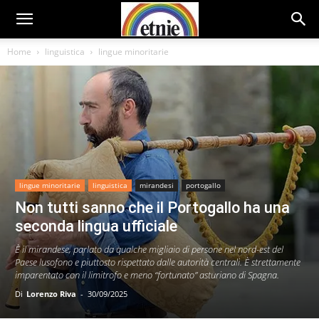
Home
linguistica
lingue minoritarie
lingue minoritarie
linguistica
mirandesi
portogallo
Non tutti sanno che il Portogallo ha una
seconda lingua ufficiale
È il mirandese, parlato da qualche migliaio di persone nel nord-est del
Paese lusofono e piuttosto rispettato dalle autorità centrali. È strettamente
imparentato con il limitrofo e meno “fortunato” asturiano di Spagna.
Di
Lorenzo Riva
-
30/09/2025