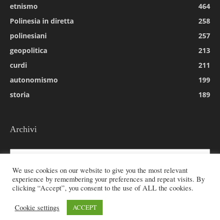
etnismo
464
Polinesia in diretta
258
polinesiani
257
geopolitica
213
curdi
211
autonomismo
199
storia
189
Archivi
Archivi
We use cookies on our website to give you the most relevant
experience by remembering your preferences and repeat visits. By
clicking “Accept”, you consent to the use of ALL the cookies.
© 2026 All rights reserved - Etnie -
Cookie settings
ACCEPT
Email:
redazione@rivistaetnie.com