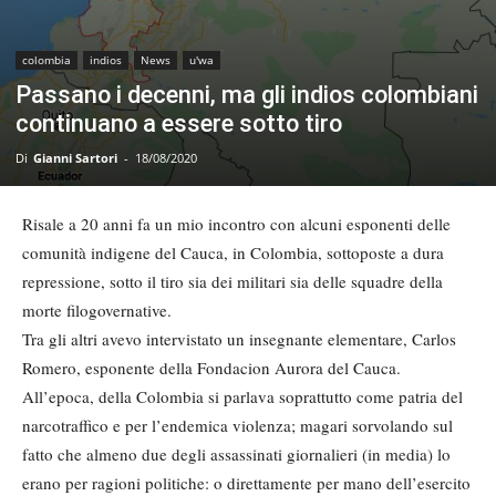
colombia
indios
News
u'wa
Passano i decenni, ma gli indios colombiani
continuano a essere sotto tiro
Di
Gianni Sartori
-
18/08/2020
Risale a 20 anni fa un mio incontro con alcuni esponenti delle
comunità indigene del Cauca, in Colombia, sottoposte a dura
repressione, sotto il tiro sia dei militari sia delle squadre della
morte filogovernative.
Tra gli altri avevo intervistato un insegnante elementare, Carlos
Romero, esponente della Fondacion Aurora del Cauca.
All’epoca, della Colombia si parlava soprattutto come patria del
narcotraffico e per l’endemica violenza; magari sorvolando sul
fatto che almeno due degli assassinati giornalieri (in media) lo
erano per ragioni politiche: o direttamente per mano dell’esercito