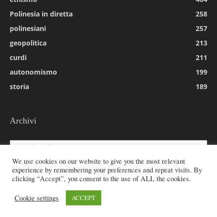
Polinesia in diretta
258
polinesiani
257
geopolitica
213
curdi
211
autonomismo
199
storia
189
Archivi
Archivi
We use cookies on our website to give you the most relevant
experience by remembering your preferences and repeat visits. By
clicking “Accept”, you consent to the use of ALL the cookies.
© 2026 All rights reserved - Etnie -
Cookie settings
ACCEPT
Email:
redazione@rivistaetnie.com