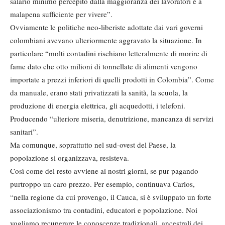
salario minimo percepito dalla maggioranza dei lavoratori è a
malapena sufficiente per vivere”.
Ovviamente le politiche neo-liberiste adottate dai vari governi
colombiani avevano ulteriormente aggravato la situazione. In
particolare “molti contadini rischiano letteralmente di morire di
fame dato che otto milioni di tonnellate di alimenti vengono
importate a prezzi inferiori di quelli prodotti in Colombia”. Come
da manuale, erano stati privatizzati la sanità, la scuola, la
produzione di energia elettrica, gli acquedotti, i telefoni.
Producendo “ulteriore miseria, denutrizione, mancanza di servizi
sanitari”.
Ma comunque, soprattutto nel sud-ovest del Paese, la
popolazione si organizzava, resisteva.
Così come del resto avviene ai nostri giorni, se pur pagando
purtroppo un caro prezzo. Per esempio, continuava Carlos,
“nella regione da cui provengo, il Cauca, si è sviluppato un forte
associazionismo tra contadini, educatori e popolazione. Noi
vogliamo recuperare le conoscenze tradizionali, ancestrali dei