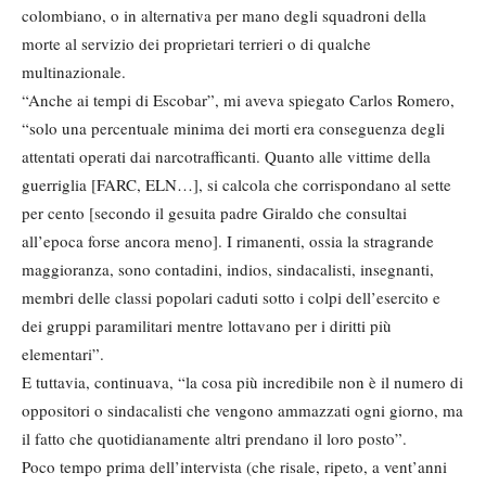
colombiano, o in alternativa per mano degli squadroni della
morte al servizio dei proprietari terrieri o di qualche
multinazionale.
“Anche ai tempi di Escobar”, mi aveva spiegato Carlos Romero,
“solo una percentuale minima dei morti era conseguenza degli
attentati operati dai narcotrafficanti. Quanto alle vittime della
guerriglia [FARC, ELN…], si calcola che corrispondano al sette
per cento [secondo il gesuita padre Giraldo che consultai
all’epoca forse ancora meno]. I rimanenti, ossia la stragrande
maggioranza, sono contadini, indios, sindacalisti, insegnanti,
membri delle classi popolari caduti sotto i colpi dell’esercito e
dei gruppi paramilitari mentre lottavano per i diritti più
elementari”.
E tuttavia, continuava, “la cosa più incredibile non è il numero di
oppositori o sindacalisti che vengono ammazzati ogni giorno, ma
il fatto che quotidianamente altri prendano il loro posto”.
Poco tempo prima dell’intervista (che risale, ripeto, a vent’anni