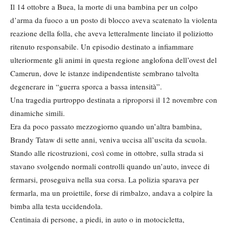
Il 14 ottobre a Buea, la morte di una bambina per un colpo
d’arma da fuoco a un posto di blocco aveva scatenato la violenta
reazione della folla, che aveva letteralmente linciato il poliziotto
ritenuto responsabile. Un episodio destinato a infiammare
ulteriormente gli animi in questa regione anglofona dell’ovest del
Camerun, dove le istanze indipendentiste sembrano talvolta
degenerare in “guerra sporca a bassa intensità”.
Una tragedia purtroppo destinata a riproporsi il 12 novembre con
dinamiche simili.
Era da poco passato mezzogiorno quando un’altra bambina,
Brandy Tataw di sette anni, veniva uccisa all’uscita da scuola.
Stando alle ricostruzioni, così come in ottobre, sulla strada si
stavano svolgendo normali controlli quando un’auto, invece di
fermarsi, proseguiva nella sua corsa. La polizia sparava per
fermarla, ma un proiettile, forse di rimbalzo, andava a colpire la
bimba alla testa uccidendola.
Centinaia di persone, a piedi, in auto o in motocicletta,