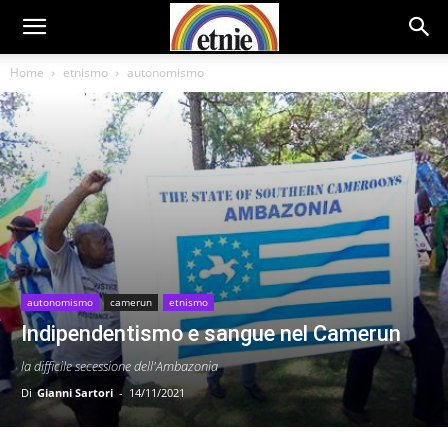
Home
etnismo
autonomismo
autonomismo
camerun
etnismo
Indipendentismo e sangue nel Camerun
la difficile secessione dell'Ambazonia
Di
Gianni Sartori
-
14/11/2021