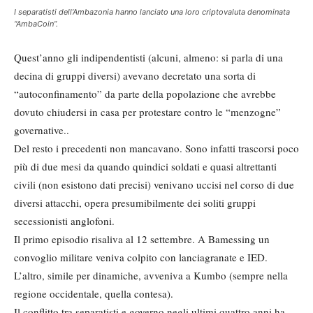
I separatisti dell’Ambazonia hanno lanciato una loro criptovaluta denominata
“AmbaCoin”.
Quest’anno gli indipendentisti (alcuni, almeno: si parla di una
decina di gruppi diversi) avevano decretato una sorta di
“autoconfinamento” da parte della popolazione che avrebbe
dovuto chiudersi in casa per protestare contro le “menzogne”
governative..
Del resto i precedenti non mancavano. Sono infatti trascorsi poco
più di due mesi da quando quindici soldati e quasi altrettanti
civili (non esistono dati precisi) venivano uccisi nel corso di due
diversi attacchi, opera presumibilmente dei soliti gruppi
secessionisti anglofoni.
Il primo episodio risaliva al 12 settembre. A Bamessing un
convoglio militare veniva colpito con lanciagranate e IED.
L’altro, simile per dinamiche, avveniva a Kumbo (sempre nella
regione occidentale, quella contesa).
Il conflitto tra separatisti e governo negli ultimi quattro anni ha