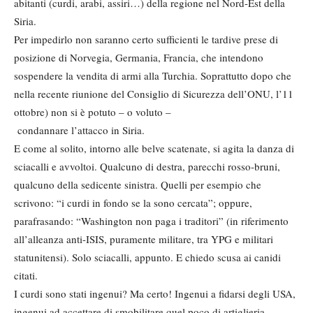
abitanti (curdi, arabi, assiri…) della regione nel Nord-Est della
Siria.
Per impedirlo non saranno certo sufficienti le tardive prese di
posizione di Norvegia, Germania, Francia, che intendono
sospendere la vendita di armi alla Turchia. Soprattutto dopo che
nella recente riunione del Consiglio di Sicurezza dell’ONU, l’11
ottobre) non si è potuto – o voluto –
condannare l’attacco in Siria.
E come al solito, intorno alle belve scatenate, si agita la danza di
sciacalli e avvoltoi. Qualcuno di destra, parecchi rosso-bruni,
qualcuno della sedicente sinistra. Quelli per esempio che
scrivono: “i curdi in fondo se la sono cercata”; oppure,
parafrasando: “Washington non paga i traditori” (in riferimento
all’alleanza anti-ISIS, puramente militare, tra YPG e militari
statunitensi). Solo sciacalli, appunto. E chiedo scusa ai canidi
citati.
I curdi sono stati ingenui? Ma certo! Ingenui a fidarsi degli USA,
ingenui ad accettare di smobilitare quel poco di artiglieria