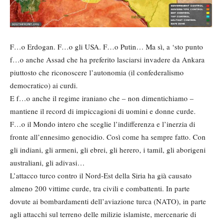
F…o Erdogan. F…o gli USA. F…o Putin… Ma sì, a ‘sto punto
f…o anche Assad che ha preferito lasciarsi invadere da Ankara
piuttosto che riconoscere l’autonomia (il confederalismo
democratico) ai curdi.
E f…o anche il regime iraniano che – non dimentichiamo –
mantiene il record di impiccagioni di uomini e donne curde.
F…o il Mondo intero che sceglie l’indifferenza e l’inerzia di
fronte all’ennesimo genocidio. Così come ha sempre fatto. Con
gli indiani, gli armeni, gli ebrei, gli herero, i tamil, gli aborigeni
australiani, gli adivasi…
L’attacco turco contro il Nord-Est della Siria ha già causato
almeno 200 vittime curde, tra civili e combattenti. In parte
dovute ai bombardamenti dell’aviazione turca (NATO), in parte
agli attacchi sul terreno delle milizie islamiste, mercenarie di