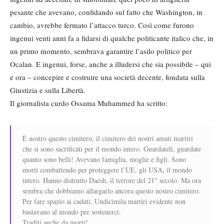
pesante che avevano, confidando sul fatto che Washington, in
cambio, avrebbe fermato l’attacco turco. Così come furono
ingenui venti anni fa a fidarsi di qualche politicante italico che, in
un primo momento, sembrava garantire l’asilo politico per
Ocalan. E ingenui, forse, anche a illudersi che sia possibile – qui
e ora – concepire e costruire una società decente, fondata sulla
Giustizia e sulla Libertà.
Il giornalista curdo Ossama Muhammed ha scritto:
È nostro questo cimitero, il cimitero dei nostri amati martiri
che si sono sacrificati per il mondo intero. Guardateli, guardate
quanto sono belli! Avevano famiglia, moglie e figli. Sono
morti combattendo per proteggere l’UE, gli USA, il mondo
intero. Hanno distrutto Daesh, il terrore del 21° secolo. Ma ora
sembra che dobbiamo allargarlo ancora questo nostro cimitero.
Per fare spazio ai caduti. Undicimila martiri evidente non
bastavano al mondo per sostenerci.
Traditi anche da morti!