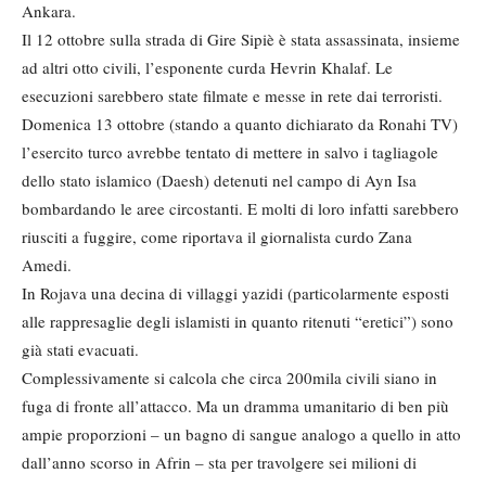
Ankara.
Il 12 ottobre sulla strada di Gire Sipiè è stata assassinata, insieme
ad altri otto civili, l’esponente curda Hevrin Khalaf. Le
esecuzioni sarebbero state filmate e messe in rete dai terroristi.
Domenica 13 ottobre (stando a quanto dichiarato da Ronahi TV)
l’esercito turco avrebbe tentato di mettere in salvo i tagliagole
dello stato islamico (Daesh) detenuti nel campo di Ayn Isa
bombardando le aree circostanti. E molti di loro infatti sarebbero
riusciti a fuggire, come riportava il giornalista curdo Zana
Amedi.
In Rojava una decina di villaggi yazidi (particolarmente esposti
alle rappresaglie degli islamisti in quanto ritenuti “eretici”) sono
già stati evacuati.
Complessivamente si calcola che circa 200mila civili siano in
fuga di fronte all’attacco. Ma un dramma umanitario di ben più
ampie proporzioni – un bagno di sangue analogo a quello in atto
dall’anno scorso in Afrin – sta per travolgere sei milioni di