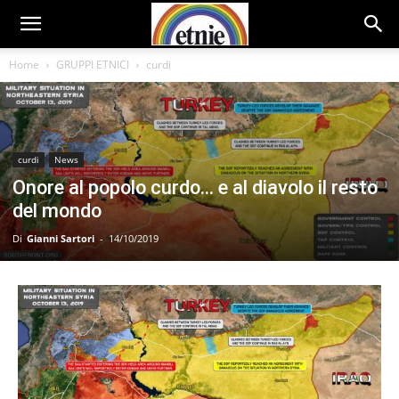
Home
GRUPPI ETNICI
curdi
curdi
News
Onore al popolo curdo… e al diavolo il resto
del mondo
Di
Gianni Sartori
-
14/10/2019