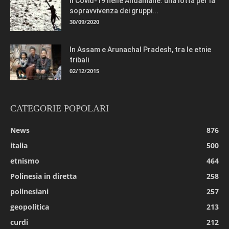
Il Covid-19 nelle Andamane: una lotta per la
sopravvivenza dei gruppi...
30/09/2020
In Assam e Arunachal Pradesh, tra le etnie
tribali
02/12/2015
CATEGORIE POPOLARI
News
876
italia
500
etnismo
464
Polinesia in diretta
258
polinesiani
257
geopolitica
213
curdi
212