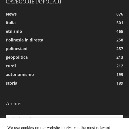
CATEGORIE POPOLARI
News
876
italia
501
etnismo
465
Polinesia in diretta
258
polinesiani
257
geopolitica
213
curdi
212
autonomismo
199
storia
189
Archivi
Archivi
We use cookies on our website to give you the most relevant