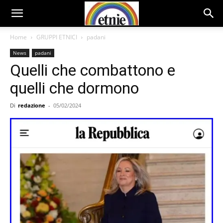
Home
GRUPPI ETNICI
padani
News
padani
Quelli che combattono e
quelli che dormono
Di
redazione
-
05/02/2024