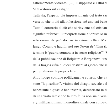
estremamente violento. […] Il supplizio e i suoi der
518 vertono sul castigo”.
Tuttavia, l’aspetto più impressionante del testo s
versetto che inviti alla riflessione, né uno sui bene
Tutto il contrario di ciò che si rinviene nel cris
significa “sforzo”. L’interpretazione buonista lo i
solo raramente può sfociare in azione bellica. M
lungo Corano e hadith, nel suo
Storia del jihad
(E
termine è ‘guerra connotata in senso religioso’”. 
della pubblicazione di Belpietro e Borgonovo, un
dalla tragica cifra di dieci cristiani al giorno c
per professare la propria fede.
Altro luogo comune politicamente corretto che vien
sono “lupi solitari”, vittime del disagio sociale e
benestante o quasi e ben inserita, derubricato in d
di una vasta rete e che la loro follia non sia dive
e giustificazionismo monodirezionale con colpevol