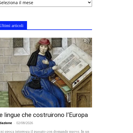
Ultimi articoli
e lingue che costruirono l’Europa
dazione
-
02/08/2026
ni epoca interroga il passato con domande nuove. In un