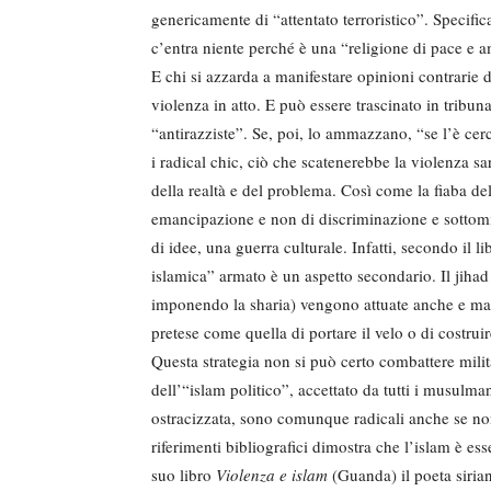
genericamente di “attentato terroristico”. Specif
c’entra niente perché è una “religione di pace e 
E chi si azzarda a manifestare opinioni contrarie
violenza in atto. E può essere trascinato in tribun
“antirazziste”. Se, poi, lo ammazzano, “se l’è c
i radical chic, ciò che scatenerebbe la violenza s
della realtà e del problema. Così come la fiaba de
emancipazione e non di discriminazione e sottomis
di idee, una guerra culturale. Infatti, secondo il l
islamica” armato è un aspetto secondario. Il jihad 
imponendo la sharia) vengono attuate anche e magg
pretese come quella di portare il velo o di costru
Questa strategia non si può certo combattere mili
dell’“islam politico”, accettato da tutti i musulma
ostracizzata, sono comunque radicali anche se non t
riferimenti bibliografici dimostra che l’islam è ess
suo libro
Violenza e islam
(Guanda) il poeta siria