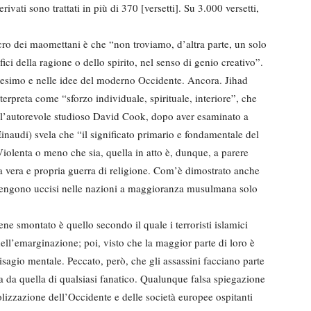
ivati sono trattati in più di 370 [versetti]. Su 3.000 versetti,
acro dei maomettani è che “non troviamo, d’altra parte, un solo
fici della ragione o dello spirito, nel senso di genio creativo”.
tianesimo e nelle idee del moderno Occidente. Ancora. Jihad
nterpreta come “sforzo individuale, spirituale, interiore”, che
a l’autorevole studioso David Cook, dopo aver esaminato a
inaudi) svela che “il significato primario e fondamentale del
Violenta o meno che sia, quella in atto è, dunque, a parere
a vera e propria guerra di religione. Com’è dimostrato anche
he vengono uccisi nelle nazioni a maggioranza musulmana solo
e smontato è quello secondo il quale i terroristi islamici
 dell’emarginazione; poi, visto che la maggior parte di loro è
isagio mentale. Peccato, però, che gli assassini facciano parte
rsa da quella di qualsiasi fanatico. Qualunque falsa spiegazione
izzazione dell’Occidente e delle società europee ospitanti