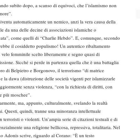
icando subito dopo, a scanso di equivoci, che l’islamismo non
amore”.
 diventa automaticamente un nemico, anzi la vera causa della
ale da una delle decine di associazioni islamiche o
ercata”, come quelli di “Charlie Hebdo”. E, comunque, secondo
arebbe il cosiddetto populismo! Un autentico ribaltamento
l velo femminile scelto liberamente e segno quasi di
sione. Sicché si perde in partenza quella che è una battaglia
ibro di Belpietro e Borgonovo, il terrorismo “di matrice
e la dawa (distruzione delle società vigenti per islamizzarle
iormente senza violenza, “con la richiesta di diritti, con
ire più moschee”.
tarmente, ma, appunto, culturalmente, svelando la realtà
ni. Questi, quindi, tranne una minoranza intellettuale
erroristi o violenti. Un’ampia serie di citazioni testuali e di
enzialmente una religione bellicosa, repressiva, totalitaria. Nel
no Adonis scrive, riguardo al Corano: “È un testo