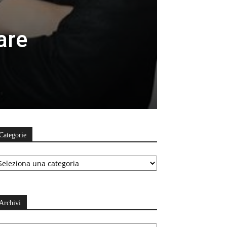
are
Categorie
ategorie
Archivi
chivi