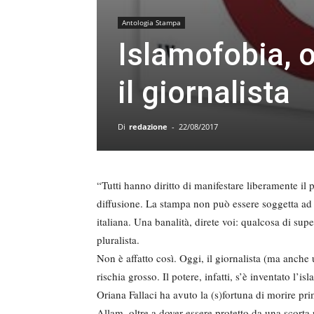
Antologia Stampa
Islamofobia, 
il giornalista
Di
redazione
-
22/08/2017
“Tutti hanno diritto di manifestare liberamente il 
diffusione. La stampa non può essere soggetta ad 
italiana. Una banalità, direte voi: qualcosa di sup
pluralista.
Non è affatto così. Oggi, il giornalista (ma anche 
rischia grosso. Il potere, infatti, s’è inventato l’
Oriana Fallaci ha avuto la (s)fortuna di morire pr
Allam, oltre a dover essere protetto da una scorta