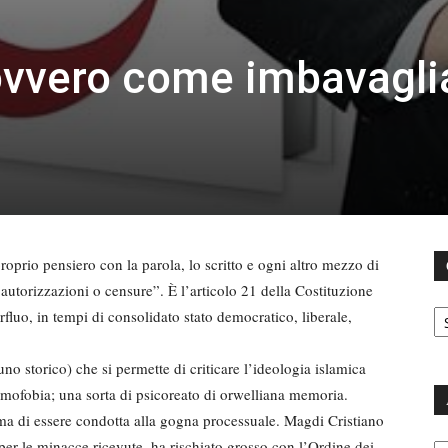
ovvero come imbavagli
proprio pensiero con la parola, lo scritto e ogni altro mezzo di
autorizzazioni o censure”. È l’articolo 21 della Costituzione
C
erfluo, in tempi di consolidato stato democratico, liberale,
uno storico) che si permette di criticare l’ideologia islamica
islamofobia; una sorta di psicoreato di orwelliana memoria.
ima di essere condotta alla gogna processuale. Magdi Cristiano
Ar
 per le minacce ricevute, ha rischiato grosso con l’Ordine dei