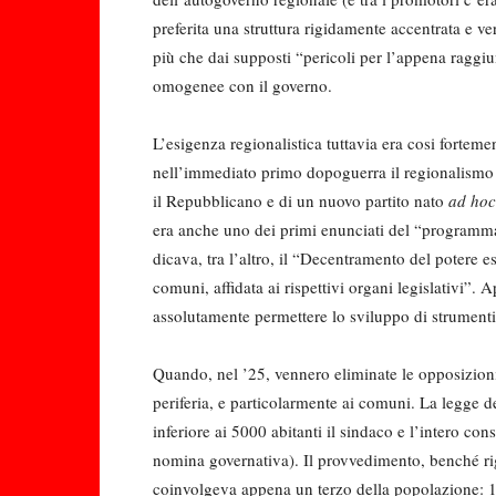
preferita una struttura rigidamente accentrata e v
più che dai supposti “pericoli per l’appena raggiun
omogenee con il governo.
L’esigenza regionalistica tuttavia era cosi fortemen
nell’immediato primo dopoguerra il regionalismo era
il Repubblicano e di un nuovo partito nato
ad hoc
era anche uno dei primi enunciati del “programma 
dicava, tra l’altro, il “Decentramento del potere 
comuni, affidata ai rispettivi organi legislativi”.
assolutamente permettere lo svi­luppo di strumenti
Quando, nel ’25, vennero eliminate le opposizioni 
periferia, e particolarmente ai comuni. La legge 
inferiore ai 5000 abitanti il sindaco e l’intero con
nomina governativa). Il provvedimento, benché r
coinvolgeva appena un terzo della popolazione: 1