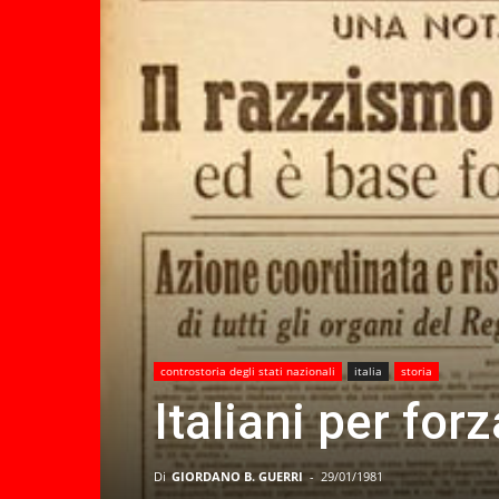
controstoria degli stati nazionali
italia
storia
Italiani per forz
Di
GIORDANO B. GUERRI
-
29/01/1981