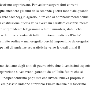
ascismo orga­nizzato. Per veder risorgere forti cor­renti
nque attendere gli anni della seconda guerra mondia­le quando
un vero saccheggio agrario, oltre che ai bom­bardamenti nemici,
 La costituzione questa volta aveva un carattere essenzialmente
n sorprendente telegramma a tutti i ministeri, stabili che
e termine allontanati tutti i fun­zionari nativi dell’isola”.
siffatto ordine – mai eseguito perché impossibile da eseguirsi
spettati di tendenze separati­stiche verso le quali ormai il
mo siciliano degli an­ni di guerra ebbe due diversissimi aspetti:
separazione si vedevano garantiti da un’Italia futura che si
a l’indipendenti­smo populista che invece temeva proprio la
ra passato indenne attraverso l’unità italiana e il fascismo.