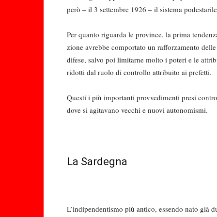
però – il 3 settembre 1926 – il sistema podestarile
Per quanto riguarda le province, la prima tendenza
zione avrebbe comportato un raffor­zamento delle t
difese, salvo poi limitarne mol­to i poteri e le at
ridotti dal ruolo di controllo attribuito ai prefetti.
Questi i più importanti provvedimen­ti presi contr
dove si agitavano vecchi e nuovi autonomismi.
La Sardegna
L’indipendentismo più antico, essen­do nato già du