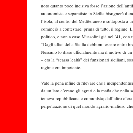
noto quanto poco incisiva fosse l’azione dell’antif
autonomiste e separatiste in Sicilia bisognerà du
l’isola, al centro del Mediteraneo e sottoposta a 
cominciò a con­testare, prima di tutto, il regime.
politico, e non a caso Mussolini già nel ’41, con u
“Dagli uffici della Sicilia debbono essere entro brev
Nessuno lo disse ufficialmente ma il motivo di un 
– era la “scarsa lealtà” dei funzionari sicilia­ni, so
regime era impotente.
Vale la pena infine di rilevare che l’indipendentis
da un lato c’erano gli agrari e la mafia che nella 
temeva repubblicana e comu­nista; dall’altro c’er
perpetuazione di quel mon­do agrario-mafioso che e