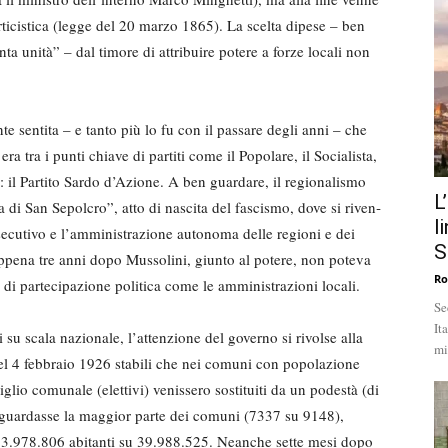
erticistica (legge del 20 marzo 1865). La scelta dipese – ben
ta uni­tà” – dal timore di attribuire potere a forze locali non
te sentita – e tanto più lo fu con il passare degli anni – che
 tra i punti chiave di partiti come il Popolare, il Socialista,
: il Partito Sardo d’Azione. A ben guardare, il regionalismo
L
di San Sepolcro”, atto di nascita del fascismo, dove si riven­
l
esecutivo e l’amministra­zione autonoma delle regioni e dei
S
 Appena tre anni dopo Mussolini, giunto al potere, non po­teva
Ro
 di partecipazione politica come le amministrazioni lo­cali.
Se
It
su scala nazionale, l’attenzione del governo si rivolse alla
mi
del 4 febbraio 1926 stabili che nei comuni con popola­zione
siglio comunale (elettivi) venissero sostituiti da un podestà (di
iguardasse la maggior parte dei comuni (7337 su 9148),
3.978.806 abi­tanti su 39.988.525. Neanche sette mesi dopo