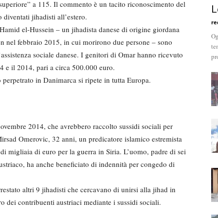
superiore” a 115. Il commento è un tacito riconoscimento del
L
diventati jihadisti all’estero.
re
 Hamid el-Hussein – un jihadista danese di origine giordana
Og
en nel febbraio 2015, in cui morirono due persone – sono
te
l’assistenza sociale danese. I genitori di Omar hanno ricevuto
pr
4 e il 2014, pari a circa 500.000 euro.
 perpetrato in Danimarca si ripete in tutta Europa.
l novembre 2014, che avrebbero raccolto sussidi sociali per
a Mirsad Omerovic, 32 anni, un predicatore islamico estremista
i migliaia di euro per la guerra in Siria. L’uomo, padre di sei
e austriaco, ha anche beneficiato di indennità per congedo di
estato altri 9 jihadisti che cercavano di unirsi alla jihad in
ro dei contribuenti austriaci mediante i sussidi sociali.