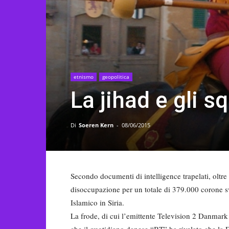
etnismo
geopolitica
La jihad e gli s
Di
Soeren Kern
-
08/06/2015
Secondo documenti di intelligence trapelati, oltre 
disoccupazione per un totale di 379.000 corone 
Islamico in Siria.
La frode, di cui l’emittente Television 2 Danmark
che il quotidiano danese “BT” ha rivelato che la 