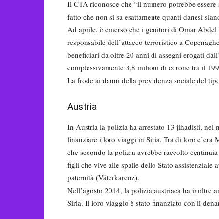
Il CTA riconosce che “il numero potrebbe essere 
fatto che non si sa esattamente quanti danesi siano 
Ad aprile, è emerso che i genitori di Omar Abdel
responsabile dell’attacco terroristico a Copenagh
beneficiari da oltre 20 anni di assegni erogati dal
complessivamente 3,8 milioni di corone tra il 199
La frode ai danni della previdenza sociale del tipo
Austria
In Austria la polizia ha arrestato 13 jihadisti, ne
finanziare i loro viaggi in Siria. Tra di loro c’er
che secondo la polizia avrebbe raccolto centinaia d
figli che vive alle spalle dello Stato assistenzial
paternità (Väterkarenz).
Nell’agosto 2014, la polizia austriaca ha inoltre arr
Siria. Il loro viaggio è stato finanziato con il dena