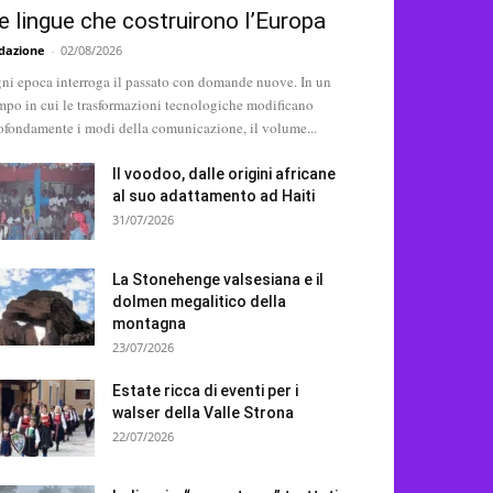
e lingue che costruirono l’Europa
dazione
-
02/08/2026
ni epoca interroga il passato con domande nuove. In un
mpo in cui le trasformazioni tecnologiche modificano
ofondamente i modi della comunicazione, il volume...
Il voodoo, dalle origini africane
al suo adattamento ad Haiti
31/07/2026
La Stonehenge valsesiana e il
dolmen megalitico della
montagna
23/07/2026
Estate ricca di eventi per i
walser della Valle Strona
22/07/2026