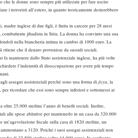
o che le donne sono sempre più utilizzate per fare uscire
are i terroristi all’estero, in quanto teoricamente desterebbero
adre inglese di due figli, è finita in carcere per 28 mesi
to, combattente jihadista in Siria. La donna ha convinto una sua
dendoli nella biancheria intima in cambio di 1000 euro. La
 ritiene che il denaro provenisse da sussidi sociali.
 fa mantenere dallo Stato assistenziale inglese, ha più volte
 a chiedere l’indennità di disoccupazione per avere più tempo
mani.
agli assegni assistenziali perché sono una forma di
jizya
, la
 per ricordare che essi sono sempre inferiori e sottomessi ai
ltre 25.000 sterline l’anno di benefit sociali. Inoltre,
atali alle spese abitative per mantenerlo in un casa da 320.000
 un’agevolazione fiscale sulla casa di 1820 sterline, un
he ammontano a 3120. Poiché i suoi assegni assistenziali non
ipendio di 32.500 sterline (oltre 44.000 euro). In confronto,