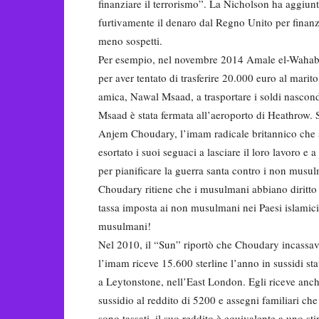
finanziare il terrorismo”. La Nicholson ha aggiunt
furtivamente il denaro dal Regno Unito per finanzi
meno sospetti.
Per esempio, nel novembre 2014 Amale el-Wahabi, m
per aver tentato di trasferire 20.000 euro al mari
amica, Nawal Msaad, a trasportare i soldi nascon
Msaad è stata fermata all’aeroporto di Heathrow. Si
Anjem Choudary, l’imam radicale britannico che si
esortato i suoi seguaci a lasciare il loro lavoro e
per pianificare la guerra santa contro i non musul
Choudary ritiene che i musulmani abbiano diritto 
tassa imposta ai non musulmani nei Paesi islamici,
musulmani!
Nel 2010, il “Sun” riportò che Choudary incassava o
l’imam riceve 15.600 sterline l’anno in sussidi st
a Leytonstone, nell’East London. Egli riceve anche
sussidio al reddito di 5200 e assegni familiari c
sono tassati, il suo reddito è equivalente a uno st