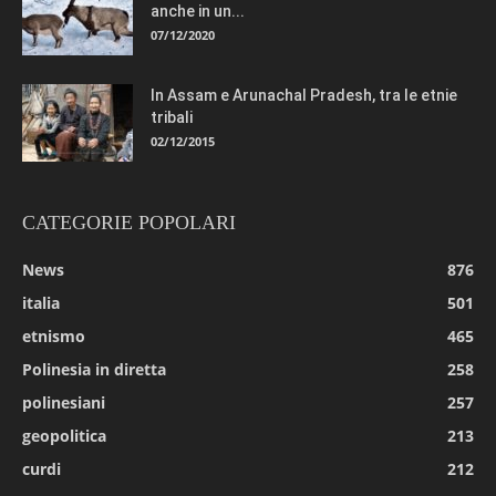
anche in un...
07/12/2020
In Assam e Arunachal Pradesh, tra le etnie
tribali
02/12/2015
CATEGORIE POPOLARI
News
876
italia
501
etnismo
465
Polinesia in diretta
258
polinesiani
257
geopolitica
213
curdi
212