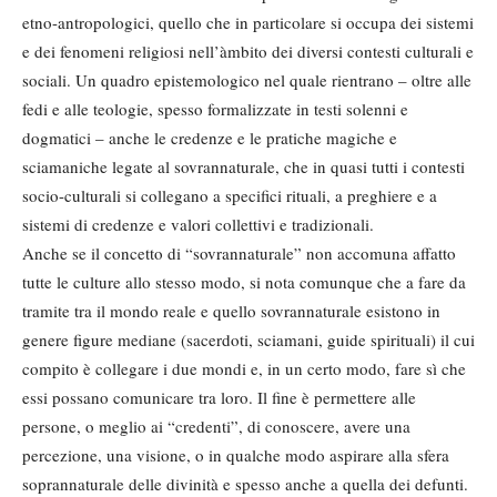
etno-antropologici, quello che in particolare si occupa dei sistemi
e dei fenomeni religiosi nell’àmbito dei diversi contesti culturali e
sociali. Un quadro epistemologico nel quale rientrano – oltre alle
fedi e alle teologie, spesso formalizzate in testi solenni e
dogmatici – anche le credenze e le pratiche magiche e
sciamaniche legate al sovrannaturale, che in quasi tutti i contesti
socio-culturali si collegano a specifici rituali, a preghiere e a
sistemi di credenze e valori collettivi e tradizionali.
Anche se il concetto di “sovrannaturale” non accomuna affatto
tutte le culture allo stesso modo, si nota comunque che a fare da
tramite tra il mondo reale e quello sovrannaturale esistono in
genere figure mediane (sacerdoti, sciamani, guide spirituali) il cui
compito è collegare i due mondi e, in un certo modo, fare sì che
essi possano comunicare tra loro. Il fine è permettere alle
persone, o meglio ai “credenti”, di conoscere, avere una
percezione, una visione, o in qualche modo aspirare alla sfera
soprannaturale delle divinità e spesso anche a quella dei defunti.