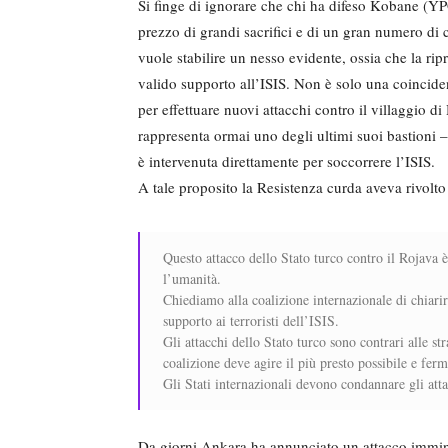
Si finge di ignorare che chi ha difeso Kobane (YP
prezzo di grandi sacrifici e di un gran numero di c
vuole stabilire un nesso evidente, ossia che la rip
valido supporto all’ISIS. Non è solo una coincide
per effettuare nuovi attacchi contro il villaggio 
rappresenta ormai uno degli ultimi suoi bastioni –
è intervenuta direttamente per soccorrere l’ISIS.
A tale proposito la Resistenza curda aveva rivolt
Questo attacco dello Stato turco contro il Rojava 
l’umanità.
Chiediamo alla coalizione internazionale di chiarir
supporto ai terroristi dell’ISIS.
Gli attacchi dello Stato turco sono contrari alle st
coalizione deve agire il più presto possibile e fer
Gli Stati internazionali devono condannare gli attac
Da giorni Ankara ha annunciato un attacco imminen