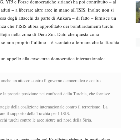
G, YPJ e Forze democratiche siriane) ha poi contribuito – al
aduti – a liberare altre aree in mano all’ISIS. Inoltre non si
resa degli attacchi da parte di Ankara – di fatto – fornisce un
nza che l’ISIS abbia approfittato dei bombardamenti turchi
di Hejin nella zona di Dera Zor. Dato che questa zona
 se non proprio l’ultimo – è scontato affermare che la Turchia
o un appello alla coscienza democratica internazionale:
è anche un attacco contro il governo democratico e contro
e la propria posizione nei confronti della Turchia, che fornisce
rategie della coalizione internazionale contro il terrorismo. La
mare il supporto della Turchia per l’ISIS.
chi turchi contro le aree sicure nel nord della Siria.
te e su vasta scala nel Kurdistan siriano, in particolare