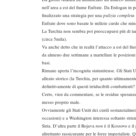
nell’area a est del fiume Eufrate. Da Erdogan in 
finalizzato una strategia per una
pulizia completa
Eufrate dove sono basate le milizie curde che min
La Turchia non sembra poi preoccuparsi più di tan
(circa 5mila).
Va anche detto che in realtà l’attacco a est del fiu
da almeno due settimane a martellare le posizioni
basi.
Rimane aperta l’incognita statunitense. Gli Stati 
alleato storico (la Turchia, per quanto ultimamente 
definitivamente di questi irriducibili combattenti?
Certo, vien da commentare, se le residue speranze
messo proprio male.
Ovviamente gli Stati Uniti dei curdi sostanzialme
occasioni) e a Washington interessa soltanto stru
Siria. D’altra parte il Rojava
non
è il Kossovo e il
altrettanto rassicurante per le forze imperialiste. 