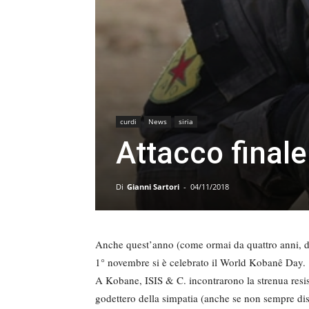
curdi
News
siria
Attacco finale
Di
Gianni Sartori
-
04/11/2018
Anche quest’anno (come ormai da quattro anni, da
1° novembre si è celebrato il World Kobanê Day.
A Kobane, ISIS & C. incontrarono la strenua res
godettero della simpatia (anche se non sempre disi