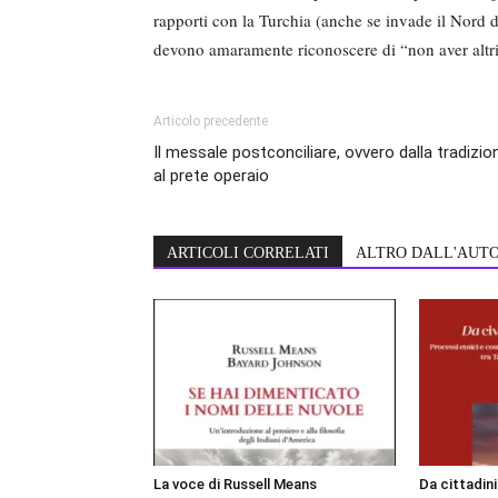
rapporti con la Turchia (anche se invade il Nord d
devono amaramente riconoscere di “non aver altr
Articolo precedente
Il messale postconciliare, ovvero dalla tradizio
al prete operaio
ARTICOLI CORRELATI
ALTRO DALL'AUT
La voce di Russell Means
Da cittadin