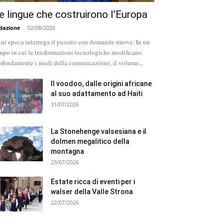
e lingue che costruirono l’Europa
dazione
-
02/08/2026
ni epoca interroga il passato con domande nuove. In un
mpo in cui le trasformazioni tecnologiche modificano
ofondamente i modi della comunicazione, il volume...
Il voodoo, dalle origini africane
al suo adattamento ad Haiti
31/07/2026
La Stonehenge valsesiana e il
dolmen megalitico della
montagna
23/07/2026
Estate ricca di eventi per i
walser della Valle Strona
22/07/2026