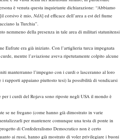
persona è venuta questa inquietante dichiarazione: “Abbiamo
[il corsivo è mio,
NdA
] ed efficace dell’area a est del fiume
acciano la Turchia”.
to nemmeno della presenza in tale area di militari statunitensi
me Eufrate era già iniziato. Con l’artiglieria turca impegnata
 curde, mentre l’aviazione aveva ripetutamente colpito alcune
Uniti manterranno l’impegno con i curdi o lasceranno al loro
i rapporti appaiano piuttosto tesi) la possibilità di vendicarsi
 per i curdi del Rojava sono riposte negli USA il mondo è
nte se ne fregano (come hanno già dimostrato in varie
mentalizzarli per mantenere comunque una testa di ponte in
 progetto di Confederalismo Democratico non è certo
Quanto ai russi, hanno già mostrato di voler privilegiare i buoni