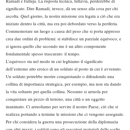
Ramadi e Falluja. La risposta tecnica, tuttavia, perderebbe di
significato. Dire Ramadi, invece, dà un senso alla cosa per chi
ascolta. Quel giorno, la nostra missione era legata a ciò che era
iniziato dentro la città, ma era poi debordato verso la periferia.
Commemorare un luogo a causa del peso che si porta appresso
crea due ordini di problemi: si stabilisce un parziale equivoco, e
si ignora quello che secondo me è un altro componente
fondamentale spesso trascurato: il tempo.
L’equivoco sta nel modo in cui leghiamo il significato
dell’estremo atto eroico di un soldato al posto in cui è avvenuto.
Un soldato potrebbe morire conquistando o difendendo una
collina di importanza strategica, per esempio, ma non sta dando
la vita soltanto per quella collina. Nessuno si arruola per
conquistare un pezzo di terreno, una città o un oggetto
inanimato. Ci arruoliamo per servire il nostro Paese, ciò che si
realizza portando a termine le missioni che ci vengono assegnate.
Per chi considera la guerra una prosecuzione della diplomazia
con altri mezzi, i soldati sono gli esecutori materiali delle scelte