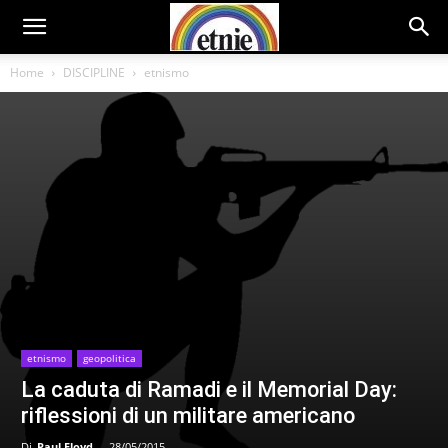
Home
DISCIPLINE
etnismo
etnismo
geopolitica
La caduta di Ramadi e il Memorial Day:
riflessioni di un militare americano
Di
Paul Floyd
-
28/05/2015