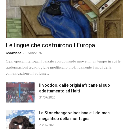
Le lingue che costruirono l’Europa
redazione
-
02/08/2026
Ogni epoca interroga il passato con domande nuove. In un tempo in cui le
trasformazioni tecnologiche modificano profondamente i modi della
comunicazione, il volume...
Il voodoo, dalle origini africane al suo
adattamento ad Haiti
31/07/2026
La Stonehenge valsesiana e il dolmen
megalitico della montagna
23/07/2026