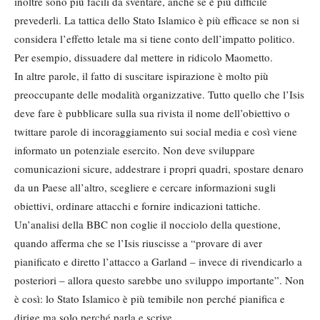
inoltre sono più facili da sventare, anche se è più difficile
prevederli. La tattica dello Stato Islamico è più efficace se non si
considera l’effetto letale ma si tiene conto dell’impatto politico.
Per esempio, dissuadere dal mettere in ridicolo Maometto.
In altre parole, il fatto di suscitare ispirazione è molto più
preoccupante delle modalità organizzative. Tutto quello che l’Isis
deve fare è pubblicare sulla sua rivista il nome dell’obiettivo o
twittare parole di incoraggiamento sui social media e così viene
informato un potenziale esercito. Non deve sviluppare
comunicazioni sicure, addestrare i propri quadri, spostare denaro
da un Paese all’altro, scegliere e cercare informazioni sugli
obiettivi, ordinare attacchi e fornire indicazioni tattiche.
Un’analisi della BBC non coglie il nocciolo della questione,
quando afferma che se l’Isis riuscisse a “provare di aver
pianificato e diretto l’attacco a Garland – invece di rivendicarlo a
posteriori – allora questo sarebbe uno sviluppo importante”. Non
è così: lo Stato Islamico è più temibile non perché pianifica e
dirige ma solo perché parla e scrive.