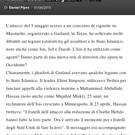
Di
Daniel Pipes
-
01/06/2015
L’attacco del 3 maggio scorso a un concorso di vignette su
Maometto, organizzato a Garland, in Texas, ha sollevato molti
dibattiti sui legami esistenti tra gli assalitori e lo Stato Islamico,
noto anche come Isis, Isil e Daesh. L’Isis li ha utilizzati come
agenti? Fanno parte di una nuova rete di terroristi che opera in
Occidente?
Chiaramente, i jihadisti di Garland avevano qualche legame con
lo Stato Islamico. Il leader, Elton Simpson, utilizzava Twitter per
lanciare appelli alla violenza insieme a Muhammed Abdullahi
Hassan (noto anche come Mujahid Miski), 25 anni, un
reclutatore dell’Isis cresciuto a Minneapolis. Il 23 aprile, Hassan
twittava: “I fratelli dell’attacco alla redazione di Charlie Hebdo
hanno fatto la loro parte. Ora è arrivato il momento per i fratelli
degli Stati Uniti di fare la loro”. Il messaggio era accompagnato
da un pezzo pubblicato sul sito web breitbart.com che riguardava