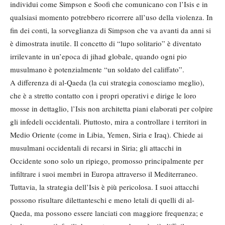
individui come Simpson e Soofi che comunicano con l’Isis e in
qualsiasi momento potrebbero ricorrere all’uso della violenza. In
fin dei conti, la sorveglianza di Simpson che va avanti da anni si
è dimostrata inutile. Il concetto di “lupo solitario” è diventato
irrilevante in un’epoca di jihad globale, quando ogni pio
musulmano è potenzialmente “un soldato del califfato”.
A differenza di al-Qaeda (la cui strategia conosciamo meglio),
che è a stretto contatto con i propri operativi e dirige le loro
mosse in dettaglio, l’Isis non architetta piani elaborati per colpire
gli infedeli occidentali. Piuttosto, mira a controllare i territori in
Medio Oriente (come in Libia, Yemen, Siria e Iraq). Chiede ai
musulmani occidentali di recarsi in Siria; gli attacchi in
Occidente sono solo un ripiego, promosso principalmente per
infiltrare i suoi membri in Europa attraverso il Mediterraneo.
Tuttavia, la strategia dell’Isis è più pericolosa. I suoi attacchi
possono risultare dilettanteschi e meno letali di quelli di al-
Qaeda, ma possono essere lanciati con maggiore frequenza; e