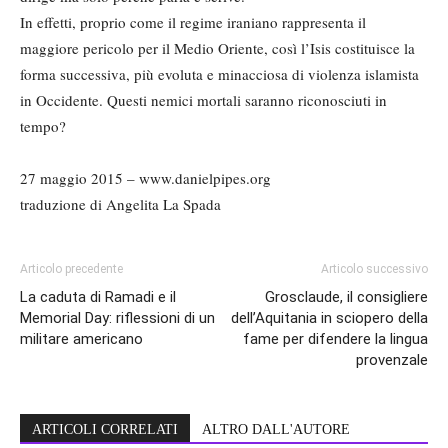
In effetti, proprio come il regime iraniano rappresenta il
maggiore pericolo per il Medio Oriente, così l’Isis costituisce la
forma successiva, più evoluta e minacciosa di violenza islamista
in Occidente. Questi nemici mortali saranno riconosciuti in
tempo?
27 maggio 2015 – www.danielpipes.org
traduzione di Angelita La Spada
Articolo precedente
Articolo successivo
La caduta di Ramadi e il
Grosclaude, il consigliere
Memorial Day: riflessioni di un
dell’Aquitania in sciopero della
militare americano
fame per difendere la lingua
provenzale
ARTICOLI CORRELATI
ALTRO DALL'AUTORE