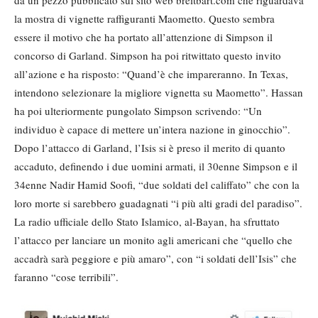
la mostra di vignette raffiguranti Maometto. Questo sembra
essere il motivo che ha portato all’attenzione di Simpson il
concorso di Garland. Simpson ha poi ritwittato questo invito
all’azione e ha risposto: “Quand’è che impareranno. In Texas,
intendono selezionare la migliore vignetta su Maometto”. Hassan
ha poi ulteriormente pungolato Simpson scrivendo: “Un
individuo è capace di mettere un’intera nazione in ginocchio”.
Dopo l’attacco di Garland, l’Isis si è preso il merito di quanto
accaduto, definendo i due uomini armati, il 30enne Simpson e il
34enne Nadir Hamid Soofi, “due soldati del califfato” che con la
loro morte si sarebbero guadagnati “i più alti gradi del paradiso”.
La radio ufficiale dello Stato Islamico, al-Bayan, ha sfruttato
l’attacco per lanciare un monito agli americani che “quello che
accadrà sarà peggiore e più amaro”, con “i soldati dell’Isis” che
faranno “cose terribili”.