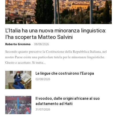
L’Italia ha una nuova minoranza linguistica:
l’ha scoperta Matteo Salvini
Roberto Gremmo
-
08/08/2026
Secondo quanto prescrive la Costituzione della Repubblica Italiana, nel
nostro Paese esiste una particolare tutela per le minoranze linguistiche.
Giusto e accettato. Si tratta...
Le lingue che costruirono l’Europa
02/08/2026
Il voodoo, dalle origini africane al suo
adattamento ad Haiti
31/07/2026