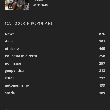
tribali
02/12/2015
CATEGORIE POPOLARI
News
876
italia
501
etnismo
465
Polinesia in diretta
258
polinesiani
257
geopolitica
213
curdi
212
autonomismo
199
storia
189