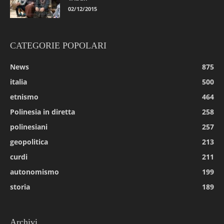
02/12/2015
CATEGORIE POPOLARI
News
875
italia
500
etnismo
464
Polinesia in diretta
258
polinesiani
257
geopolitica
213
curdi
211
autonomismo
199
storia
189
Archivi