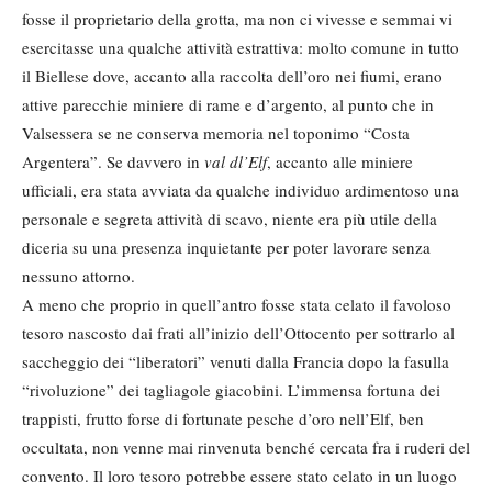
fosse il proprietario della grotta, ma non ci vivesse e semmai vi
esercitasse una qualche attività estrattiva: molto comune in tutto
il Biellese dove, accanto alla raccolta dell’oro nei fiumi, erano
attive parecchie miniere di rame e d’argento, al punto che in
Valsessera se ne conserva memoria nel toponimo “Costa
Argentera”. Se davvero in
val dl’Elf
, accanto alle miniere
ufficiali, era stata avviata da qualche individuo ardimentoso una
personale e segreta attività di scavo, niente era più utile della
diceria su una presenza inquietante per poter lavorare senza
nessuno attorno.
A meno che proprio in quell’antro fosse stata celato il favoloso
tesoro nascosto dai frati all’inizio dell’Ottocento per sottrarlo al
saccheggio dei “liberatori” venuti dalla Francia dopo la fasulla
“rivoluzione” dei tagliagole giacobini. L’immensa fortuna dei
trappisti, frutto forse di fortunate pesche d’oro nell’Elf, ben
occultata, non venne mai rinvenuta benché cercata fra i ruderi del
convento. Il loro tesoro potrebbe essere stato celato in un luogo