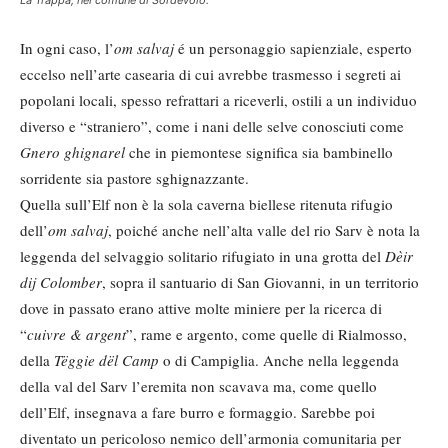
La Trappa, nel comune di Sordevolo.
In ogni caso, l’
om salvaj
é un personaggio sapienziale, esperto
eccelso nell’arte casearia di cui avrebbe trasmesso i segreti ai
popolani locali, spesso refrattari a riceverli, ostili a un individuo
diverso e “straniero”, come i nani delle selve conosciuti come
Gnero ghignarel
che in piemontese significa sia bambinello
sorridente sia pastore sghignazzante.
Quella sull’Elf non è la sola caverna biellese ritenuta rifugio
dell’
om salvaj
, poiché anche nell’alta valle del rio Sarv è nota la
leggenda del selvaggio solitario rifugiato in una grotta del
Dèir
dij Colomber
, sopra il santuario di San Giovanni, in un territorio
dove in passato erano attive molte miniere per la ricerca di
“
cuivre & argent
”, rame e argento, come quelle di Rialmosso,
della
Tëggie dël Camp
o di Campiglia. Anche nella leggenda
della val del Sarv l’eremita non scavava ma, come quello
dell’Elf, insegnava a fare burro e formaggio. Sarebbe poi
diventato un pericoloso nemico dell’armonia comunitaria per