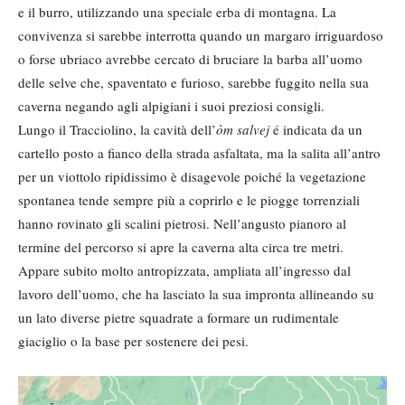
e il burro, utilizzando una speciale erba di montagna. La
convivenza si sarebbe interrotta quando un margaro irriguardoso
o forse ubriaco avrebbe cercato di bruciare la barba all’uomo
delle selve che, spaventato e furioso, sarebbe fuggito nella sua
caverna negando agli alpigiani i suoi preziosi consigli.
Lungo il Tracciolino, la cavità dell’
òm salvej
é indicata da un
cartello posto a fianco della strada asfaltata, ma la salita all’antro
per un viottolo ripidissimo è disagevole poiché la vegetazione
spontanea tende sempre più a coprirlo e le piogge torrenziali
hanno rovinato gli scalini pietrosi. Nell’angusto pianoro al
termine del percorso si apre la caverna alta circa tre metri.
Appare subito molto antropizzata, ampliata all’ingresso dal
lavoro dell’uomo, che ha lasciato la sua impronta allineando su
un lato diverse pietre squadrate a formare un rudimentale
giaciglio o la base per sostenere dei pesi.