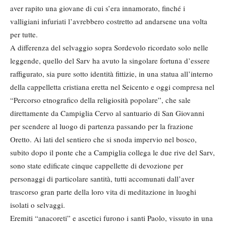
aver rapito una giovane di cui s’era innamorato, finché i
valligiani infuriati l’avrebbero costretto ad andarsene una volta
per tutte.
A differenza del selvaggio sopra Sordevolo ricordato solo nelle
leggende, quello del Sarv ha avuto la singolare fortuna d’essere
raffigurato, sia pure sotto identità fittizie, in una statua all’interno
della cappelletta cristiana eretta nel Seicento e oggi compresa nel
“Percorso etnografico della religiosità popolare”, che sale
direttamente da Campiglia Cervo al santuario di San Giovanni
per scendere al luogo di partenza passando per la frazione
Oretto. Ai lati del sentiero che si snoda impervio nel bosco,
subito dopo il ponte che a Campiglia collega le due rive del Sarv,
sono state edificate cinque cappellette di devozione per
personaggi di particolare santità, tutti accomunati dall’aver
trascorso gran parte della loro vita di meditazione in luoghi
isolati o selvaggi.
Eremiti “anacoreti” e ascetici furono i santi Paolo, vissuto in una