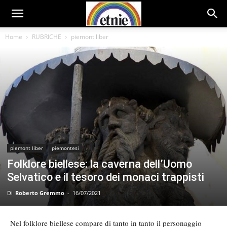
Home
RUBRICHE
piemont liber
piemont liber
piemontesi
Folklore biellese: la caverna dell’Uomo
Selvatico e il tesoro dei monaci trappisti
Di
Roberto Gremmo
-
16/07/2021
Nel folklore biellese compare di tanto in tanto il personaggio