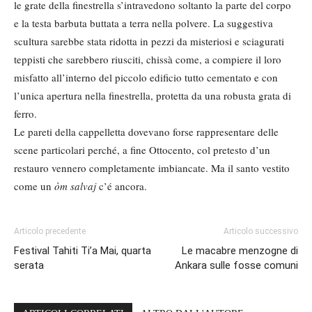
le grate della finestrella s’intravedono soltanto la parte del corpo
e la testa barbuta buttata a terra nella polvere. La suggestiva
scultura sarebbe stata ridotta in pezzi da misteriosi e sciagurati
teppisti che sarebbero riusciti, chissà come, a compiere il loro
misfatto all’interno del piccolo edificio tutto cementato e con
l’unica apertura nella finestrella, protetta da una robusta grata di
ferro.
Le pareti della cappelletta dovevano forse rappresentare delle
scene particolari perché, a fine Ottocento, col pretesto d’un
restauro vennero completamente imbiancate. Ma il santo vestito
come un
òm salvaj
c’é ancora.
Articolo precedente
Articolo successivo
Festival Tahiti Ti’a Mai, quarta
Le macabre menzogne di
serata
Ankara sulle fosse comuni