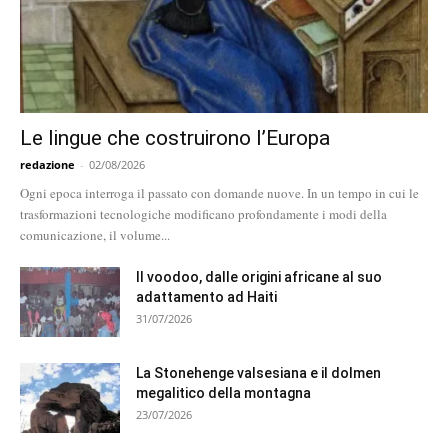
Le lingue che costruirono l’Europa
redazione
-
02/08/2026
Ogni epoca interroga il passato con domande nuove. In un tempo in cui le
trasformazioni tecnologiche modificano profondamente i modi della
comunicazione, il volume...
Il voodoo, dalle origini africane al suo
adattamento ad Haiti
31/07/2026
La Stonehenge valsesiana e il dolmen
megalitico della montagna
23/07/2026