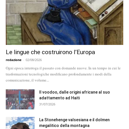
Le lingue che costruirono l’Europa
redazione
-
02/08/2026
Ogni epoca interroga il passato con domande nuove. In un tempo in cui le
trasformazioni tecnologiche modificano profondamente i modi della
comunicazione, il volume...
Il voodoo, dalle origini africane al suo
adattamento ad Haiti
31/07/2026
La Stonehenge valsesiana e il dolmen
megalitico della montagna