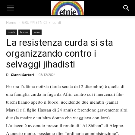
Home
GRUPPI ETNICI
curdi
curdi
News
siria
La resistenza curda si sta
organizzando contro i
selvaggi jihadisti
Di
Gianni Sartori
-
03/12/2024
Per ora l‘ultima notizia (tarda serata del 2 dicembre) è quella di
una famiglia curda in fuga da Afrin contro cui i mercenari filo-
turchi hanno aperto il fuoco, uccidendo due membri (Jamal
Marsal e il figlio Hassan di 24 anni) e ferendone gravemente altri
due (la madre e un‘altra donna che viaggiava con loro).
L‘attacco è avvenuto presso il rondò di “Al-Shihan” di Aleppo.
A questo punto, possiamo dire “ordinaria amministrazione”.