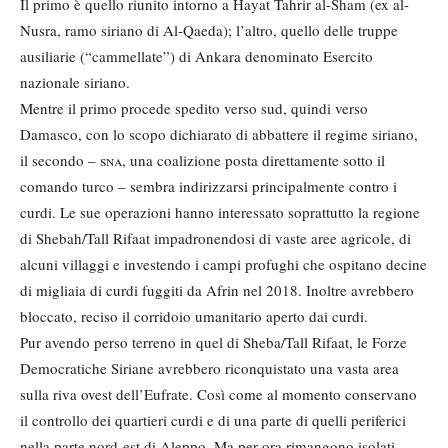
Il primo è quello riunito intorno a Hayat Tahrir al-Sham (ex al-
Nusra, ramo siriano di Al-Qaeda); l’altro, quello delle truppe
ausiliarie (“cammellate”) di Ankara denominato Esercito
nazionale siriano.
Mentre il primo procede spedito verso sud, quindi verso
Damasco, con lo scopo dichiarato di abbattere il regime siriano,
il secondo –
sna
, una coalizione posta direttamente sotto il
comando turco – sembra indirizzarsi principalmente contro i
curdi. Le sue operazioni hanno interessato soprattutto la regione
di Shebah/Tall Rifaat impadronendosi di vaste aree agricole, di
alcuni villaggi e investendo i campi profughi che ospitano decine
di migliaia di curdi fuggiti da Afrin nel 2018. Inoltre avrebbero
bloccato, reciso il corridoio umanitario aperto dai curdi.
Pur avendo perso terreno in quel di Sheba/Tall Rifaat, le Forze
Democratiche Siriane avrebbero riconquistato una vasta area
sulla riva ovest dell’Eufrate. Così come al momento conservano
il controllo dei quartieri curdi e di una parte di quelli periferici
nella parte nord-est di Aleppo. Ma per ora rimangono isolati