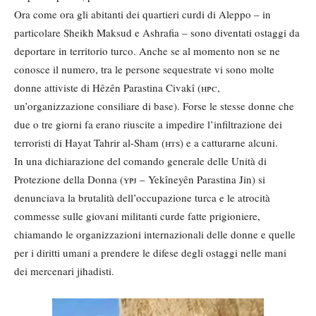
Ora come ora gli abitanti dei quartieri curdi di Aleppo – in
particolare Sheikh Maksud e Ashrafia – sono diventati ostaggi da
deportare in territorio turco. Anche se al momento non se ne
conosce il numero, tra le persone sequestrate vi sono molte
donne attiviste di Hêzên Parastina Civakî (
hpc
,
un’organizzazione consiliare di base). Forse le stesse donne che
due o tre giorni fa erano riuscite a impedire l’infiltrazione dei
terroristi di Hayat Tahrir al-Sham (
hts
) e a catturarne alcuni.
In una dichiarazione del comando generale delle Unità di
Protezione della Donna (
ypj
– Yekîneyên Parastina Jin) si
denunciava la brutalità dell’occupazione turca e le atrocità
commesse sulle giovani militanti curde fatte prigioniere,
chiamando le organizzazioni internazionali delle donne e quelle
per i diritti umani a prendere le difese degli ostaggi nelle mani
dei mercenari jihadisti.