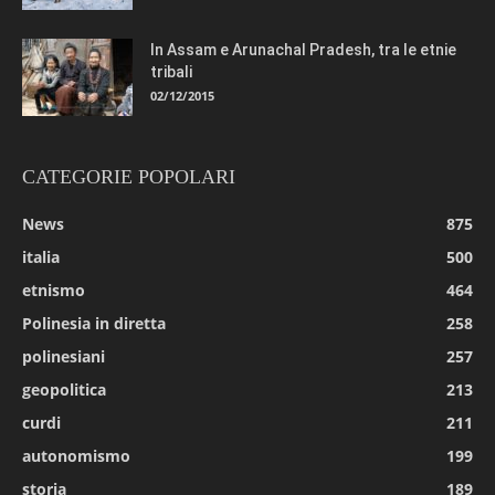
In Assam e Arunachal Pradesh, tra le etnie
tribali
02/12/2015
CATEGORIE POPOLARI
News
875
italia
500
etnismo
464
Polinesia in diretta
258
polinesiani
257
geopolitica
213
curdi
211
autonomismo
199
storia
189