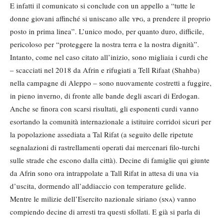
E infatti il comunicato si conclude con un appello a “tutte le
donne giovani affinché si uniscano alle
ypg
, a prendere il proprio
posto in prima linea”. L’unico modo, per quanto duro, difficile,
pericoloso per “proteggere la nostra terra e la nostra dignità”.
Intanto, come nel caso citato all’inizio, sono migliaia i curdi che
– scacciati nel 2018 da Afrin e rifugiati a Tell Rifaat (Shahba)
nella campagne di Aleppo – sono nuovamente costretti a fuggire,
in pieno inverno, di fronte alle bande degli ascari di Erdogan.
Anche se finora con scarsi risultati, gli esponenti curdi vanno
esortando la comunità internazionale a istituire corridoi sicuri per
la popolazione assediata a Tal Rifat (a seguito delle ripetute
segnalazioni di rastrellamenti operati dai mercenari filo-turchi
sulle strade che escono dalla città). Decine di famiglie qui giunte
da Afrin sono ora intrappolate a Tall Rifat in attesa di una via
d’uscita, dormendo all’addiaccio con temperature gelide.
Mentre le milizie dell’Esercito nazionale siriano (
sna
) vanno
compiendo decine di arresti tra questi sfollati. E già si parla di