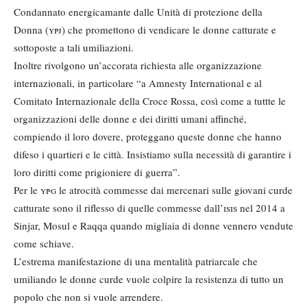
Condannato energicamante dalle Unità di protezione della
Donna (
ypj
) che promettono di vendicare le donne catturate e
sottoposte a tali umiliazioni.
Inoltre rivolgono un’accorata richiesta alle organizzazione
internazionali, in particolare “a Amnesty International e al
Comitato Internazionale della Croce Rossa, così come a tuttte le
organizzazioni delle donne e dei diritti umani affinché,
compiendo il loro dovere, proteggano queste donne che hanno
difeso i quartieri e le città. Insistiamo sulla necessità di garantire i
loro diritti come prigioniere di guerra”.
Per le
ypg
le atrocità commesse dai mercenari sulle giovani curde
catturate sono il riflesso di quelle commesse dall’
isis
nel 2014 a
Sinjar, Mosul e Raqqa quando migliaia di donne vennero vendute
come schiave.
L’estrema manifestazione di una mentalità patriarcale che
umiliando le donne curde vuole colpire la resistenza di tutto un
popolo che non si vuole arrendere.