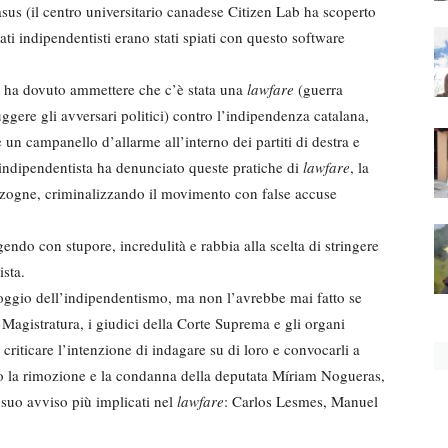
asus (il centro universitario canadese Citizen Lab ha scoperto
cati indipendentisti erano stati spiati con questo software
ha dovuto ammettere che c’è stata una
lawfare
(guerra
uggere gli avversari politici) contro l’indipendenza catalana,
 un campanello d’allarme all’interno dei partiti di destra e
 indipendentista ha denunciato queste pratiche di
lawfare
, la
nzogne, criminalizzando il movimento con false accuse
ndo con stupore, incredulità e rabbia alla scelta di stringere
ista.
ggio dell’indipendentismo, ma non l’avrebbe mai fatto se
 Magistratura, i giudici della Corte Suprema e gli organi
criticare l’intenzione di indagare su di loro e convocarli a
o la rimozione e la condanna della deputata Míriam Nogueras,
 suo avviso più implicati nel
lawfare
: Carlos Lesmes, Manuel