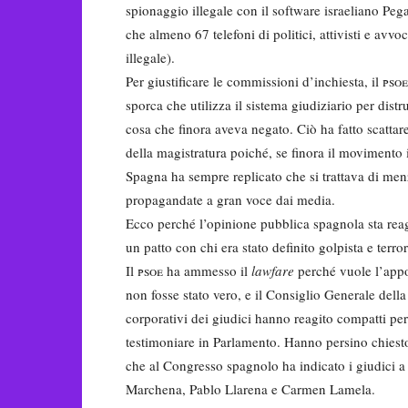
spionaggio illegale con il software israeliano Peg
che almeno 67 telefoni di politici, attivisti e avvo
illegale).
Per giustificare le commissioni d’inchiesta, il
psoe
sporca che utilizza il sistema giudiziario per distr
cosa che finora aveva negato. Ciò ha fatto scattare
della magistratura poiché, se finora il movimento
Spagna ha sempre replicato che si trattava di me
propagandate a gran voce dai media.
Ecco perché l’opinione pubblica spagnola sta reage
un patto con chi era stato definito golpista e terror
Il
psoe
ha ammesso il
lawfare
perché vuole l’appo
non fosse stato vero, e il Consiglio Generale della
corporativi dei giudici hanno reagito compatti per 
testimoniare in Parlamento. Hanno persino chiest
che al Congresso spagnolo ha indicato i giudici a
Marchena, Pablo Llarena e Carmen Lamela.