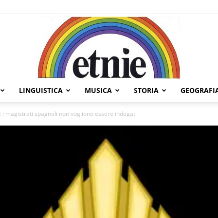
LINGUISTICA
MUSICA
STORIA
GEOGRAFI
Etnie
 i magistrati spagnoli non vogliono essere indagati