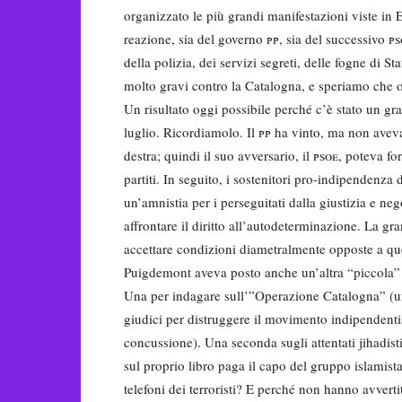
organizzato le più grandi manifestazioni viste in
reazione, sia del governo
pp
, sia del successivo
ps
della polizia, dei servizi segreti, delle fogne di St
molto gravi contro la Catalogna, e speriamo che o
Un risultato oggi possibile perché c’è stato un gr
luglio. Ricordiamolo. Il
pp
ha vinto, ma non aveva
destra; quindi il suo avversario, il
psoe
, poteva fo
partiti. In seguito, i sostenitori pro-indipendenza
un’amnistia per i perseguitati dalla giustizia e ne
affrontare il diritto all’autodeterminazione. La g
accettare condizioni diametralmente opposte a quel
Puigdemont aveva posto anche un’altra “piccola” 
Una per indagare sull’”Operazione Catalogna” (un’o
giudici per distruggere il movimento indipendenti
concussione). Una seconda sugli attentati jihadis
sul proprio libro paga il capo del gruppo islamis
telefoni dei terroristi? E perché non hanno avvert