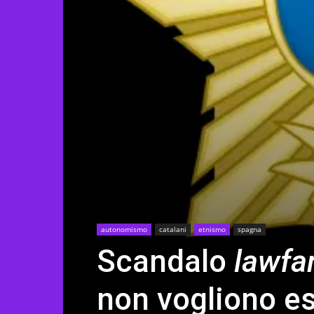
autonomismo
catalani
etnismo
spagna
Scandalo
lawfa
non vogliono es