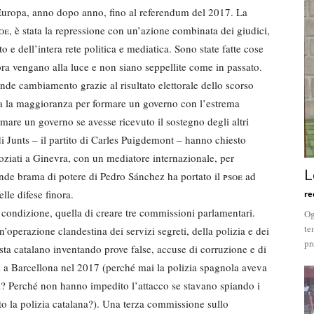
 Europa, anno dopo anno, fino al referendum del 2017. La
oe
, è stata la repressione con un’azione combinata dei giudici,
ato e dell’intera rete politica e mediatica. Sono state fatte cose
ra vengano alla luce e non siano seppellite come in passato.
ande cambiamento grazie al risultato elettorale dello scorso
 la maggioranza per formare un governo con l’estrema
rmare un governo se avesse ricevuto il sostegno degli altri
 di Junts – il partito di Carles Puigdemont – hanno chiesto
goziati a Ginevra, con un mediatore internazionale, per
L
rande brama di potere di Pedro Sánchez ha portato il
psoe
ad
le difese finora.
re
condizione, quella di creare tre commissioni parlamentari.
Og
te
perazione clandestina dei servizi segreti, della polizia e dei
pr
sta catalano inventando prove false, accuse di corruzione e di
ti a Barcellona nel 2017 (perché mai la polizia spagnola aveva
ta? Perché non hanno impedito l’attacco se stavano spiando i
ito la polizia catalana?). Una terza commissione sullo