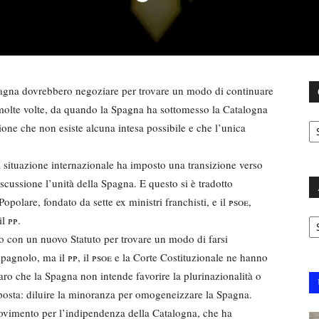
 Spagna dovrebbero negoziare per trovare un modo di continuare
molte volte, da quando la Spagna ha sottomesso la Catalogna
C
ione che non esiste alcuna intesa possibile e che l’unica
a situazione internazionale ha imposto una transizione verso
cussione l’unità della Spagna. E questo si è tradotto
 Popolare, fondato da sette ex ministri franchisti, e il
psoe
,
Ar
il
pp
.
vo con un nuovo Statuto per trovare un modo di farsi
 spagnolo, ma il
pp
, il
psoe
e la Corte Costituzionale ne hanno
aro che la Spagna non intende favorire la plurinazionalità o
posta: diluire la minoranza per omogeneizzare la Spagna.
ovimento per l’indipendenza della Catalogna, che ha