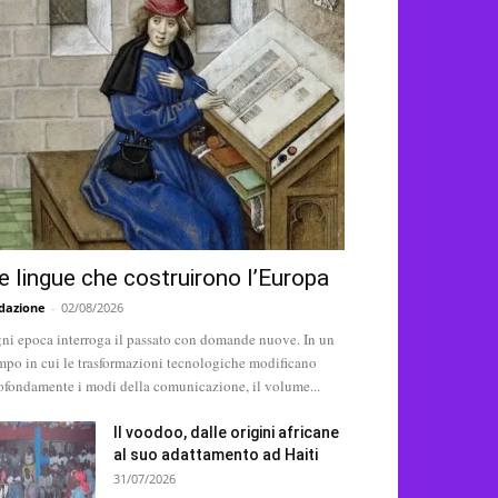
e lingue che costruirono l’Europa
dazione
-
02/08/2026
ni epoca interroga il passato con domande nuove. In un
mpo in cui le trasformazioni tecnologiche modificano
ofondamente i modi della comunicazione, il volume...
Il voodoo, dalle origini africane
al suo adattamento ad Haiti
31/07/2026