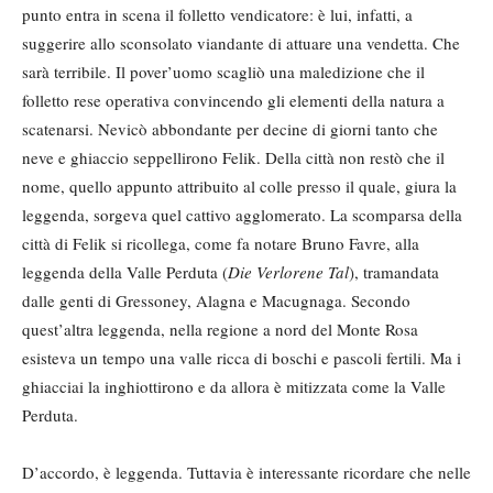
punto entra in scena il folletto vendicatore: è lui, infatti, a
suggerire allo sconsolato viandante di attuare una vendetta. Che
sarà terribile. Il pover’uomo scagliò una maledizione che il
folletto rese operativa convincendo gli elementi della natura a
scatenarsi. Nevicò abbondante per decine di giorni tanto che
neve e ghiaccio seppellirono Felik. Della città non restò che il
nome, quello appunto attribuito al colle presso il quale, giura la
leggenda, sorgeva quel cattivo agglomerato. La scomparsa della
città di Felik si ricollega, come fa notare Bruno Favre, alla
leggenda della Valle Perduta (
Die Verlorene Tal
), tramandata
dalle genti di Gressoney, Alagna e Macugnaga. Secondo
quest’altra leggenda, nella regione a nord del Monte Rosa
esisteva un tempo una valle ricca di boschi e pascoli fertili. Ma i
ghiacciai la inghiottirono e da allora è mitizzata come la Valle
Perduta.
D’accordo, è leggenda. Tuttavia è interessante ricordare che nelle