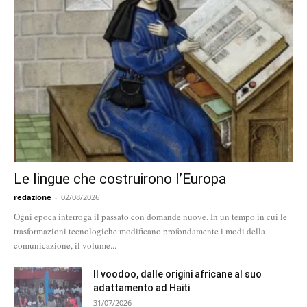
Le lingue che costruirono l’Europa
redazione
-
02/08/2026
Ogni epoca interroga il passato con domande nuove. In un tempo in cui le
trasformazioni tecnologiche modificano profondamente i modi della
comunicazione, il volume...
Il voodoo, dalle origini africane al suo
adattamento ad Haiti
31/07/2026