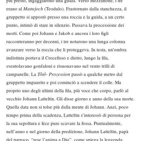
più presto, ingaggiarono una guida. Verso mezzanotte, i tre
erano al
Mattejoch
(Teodulo). Frastornato dalla stanchezza, il
gruppetto si appostò presso una roccia e la guida, a un certo
punto, intimò di stare in silenzio. Passava la processione dei
morti. Come poi Johann e Jakob e ancora i loro figli
racconteranno per decenni, i tre notarono una lunga colonna
avanzare verso la roccia che li proteggeva. In testa, un’ombra
indistinta portava il Crocefisso e dietro, lungo la fila,
sventolavano gonfaloni e risuonavano nel vento trilli di
campanelle. La
Tôtô- Prozession
passò a qualche metro dal
gruppetto impaurito e poi cominciò a scendere il colle. Ma
proprio uno degli ultimi della fila, più voce che corpo, parlò al
vecchio Johann Latteltin. Gli disse giorno e anno della sua morte.
Quella data non si tolse più dalla mente di Johann. Anzi, poco
tempo prima della scadenza, Latteltin s’interessò di persona per
la sua sepoltura e fece pure scavare la fossa. Puntualmente,
nell’anno e nel giorno della predizione, Johann Latteltin, papà
del parroco, “rese l’anima a Dio”, come spiega la leggenda.