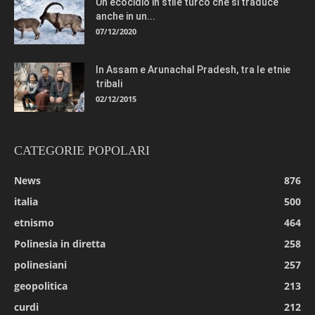
Un ecocidio in stile turco che si traduce
anche in un...
07/12/2020
In Assam e Arunachal Pradesh, tra le etnie
tribali
02/12/2015
CATEGORIE POPOLARI
News
876
italia
500
etnismo
464
Polinesia in diretta
258
polinesiani
257
geopolitica
213
curdi
212