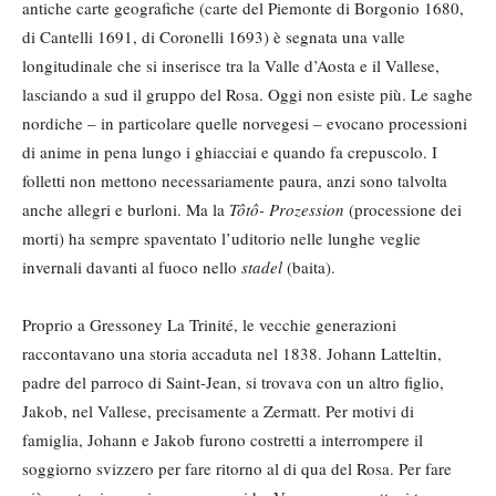
antiche carte geografiche (carte del Piemonte di Borgonio 1680,
di Cantelli 1691, di Coronelli 1693) è segnata una valle
longitudinale che si inserisce tra la Valle d’Aosta e il Vallese,
lasciando a sud il gruppo del Rosa. Oggi non esiste più. Le saghe
nordiche – in particolare quelle norvegesi – evocano processioni
di anime in pena lungo i ghiacciai e quando fa crepuscolo. I
folletti non mettono necessariamente paura, anzi sono talvolta
anche allegri e burloni. Ma la
Tôtô- Prozession
(processione dei
morti) ha sempre spaventato l’uditorio nelle lunghe veglie
invernali davanti al fuoco nello
stadel
(baita).
Proprio a Gressoney La Trinité, le vecchie generazioni
raccontavano una storia accaduta nel 1838. Johann Latteltin,
padre del parroco di Saint-Jean, si trovava con un altro figlio,
Jakob, nel Vallese, precisamente a Zermatt. Per motivi di
famiglia, Johann e Jakob furono costretti a interrompere il
soggiorno svizzero per fare ritorno al di qua del Rosa. Per fare