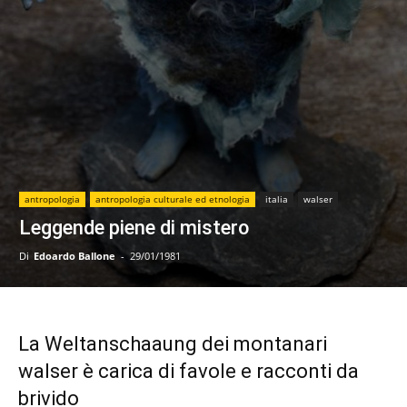
antropologia
antropologia culturale ed etnologia
italia
walser
Leggende piene di mistero
Di
Edoardo Ballone
-
29/01/1981
La Weltanschaaung dei montanari
walser è carica di favole e racconti da
brivido