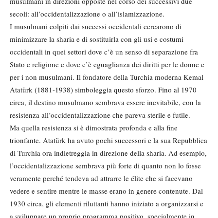
musulmani in direzioni opposte nel corso dei successivi due
secoli: all’occidentalizzazione o all’islamizzazione.
I musulmani colpiti dai successi occidentali cercarono di
minimizzare la sharia e di sostituirla con gli usi e costumi
occidentali in quei settori dove c’è un senso di separazione fra
Stato e religione e dove c’è eguaglianza dei diritti per le donne e
per i non musulmani. Il fondatore della Turchia moderna Kemal
Atatürk (1881-1938) simboleggia questo sforzo. Fino al 1970
circa, il destino musulmano sembrava essere inevitabile, con la
resistenza all’occidentalizzazione che pareva sterile e futile.
Ma quella resistenza si è dimostrata profonda e alla fine
trionfante. Atatürk ha avuto pochi successori e la sua Repubblica
di Turchia ora indietreggia in direzione della sharia. Ad esempio,
l’occidentalizzazione sembrava più forte di quanto non lo fosse
veramente perché tendeva ad attrarre le élite che si facevano
vedere e sentire mentre le masse erano in genere contenute. Dal
1930 circa, gli elementi riluttanti hanno iniziato a organizzarsi e
a sviluppare un proprio programma positivo, specialmente in