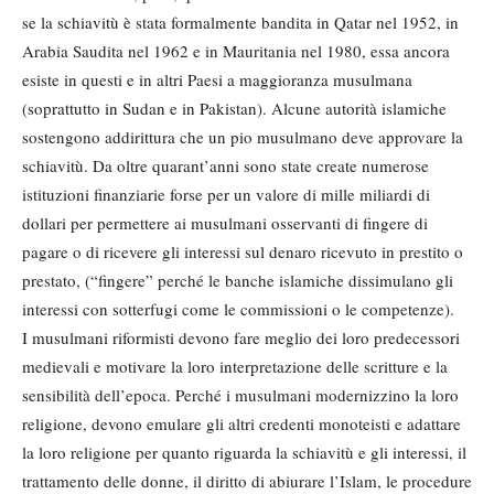
se la schiavitù è stata formalmente bandita in Qatar nel 1952, in
Arabia Saudita nel 1962 e in Mauritania nel 1980, essa ancora
esiste in questi e in altri Paesi a maggioranza musulmana
(soprattutto in Sudan e in Pakistan). Alcune autorità islamiche
sostengono addirittura che un pio musulmano deve approvare la
schiavitù. Da oltre quarant’anni sono state create numerose
istituzioni finanziarie forse per un valore di mille miliardi di
dollari per permettere ai musulmani osservanti di fingere di
pagare o di ricevere gli interessi sul denaro ricevuto in prestito o
prestato, (“fingere” perché le banche islamiche dissimulano gli
interessi con sotterfugi come le commissioni o le competenze).
I musulmani riformisti devono fare meglio dei loro predecessori
medievali e motivare la loro interpretazione delle scritture e la
sensibilità dell’epoca. Perché i musulmani modernizzino la loro
religione, devono emulare gli altri credenti monoteisti e adattare
la loro religione per quanto riguarda la schiavitù e gli interessi, il
trattamento delle donne, il diritto di abiurare l’Islam, le procedure