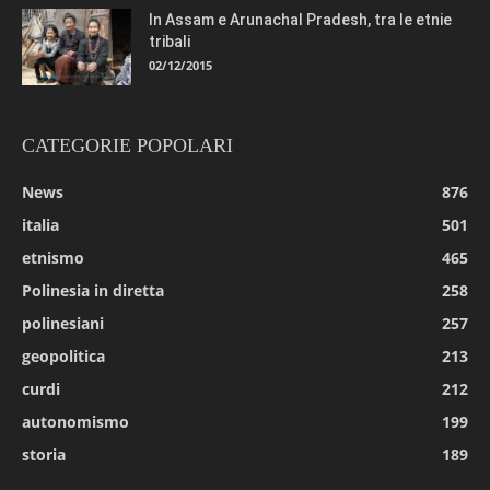
In Assam e Arunachal Pradesh, tra le etnie
tribali
02/12/2015
CATEGORIE POPOLARI
News
876
italia
501
etnismo
465
Polinesia in diretta
258
polinesiani
257
geopolitica
213
curdi
212
autonomismo
199
storia
189