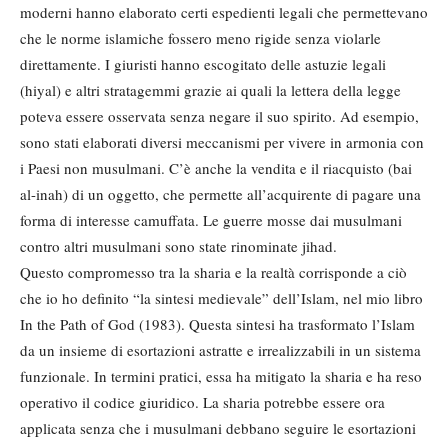
moderni hanno elaborato certi espedienti legali che permettevano
che le norme islamiche fossero meno rigide senza violarle
direttamente. I giuristi hanno escogitato delle astuzie legali
(hiyal) e altri stratagemmi grazie ai quali la lettera della legge
poteva essere osservata senza negare il suo spirito. Ad esempio,
sono stati elaborati diversi meccanismi per vivere in armonia con
i Paesi non musulmani. C’è anche la vendita e il riacquisto (bai
al-inah) di un oggetto, che permette all’acquirente di pagare una
forma di interesse camuffata. Le guerre mosse dai musulmani
contro altri musulmani sono state rinominate jihad.
Questo compromesso tra la sharia e la realtà corrisponde a ciò
che io ho definito “la sintesi medievale” dell’Islam, nel mio libro
In the Path of God (1983). Questa sintesi ha trasformato l’Islam
da un insieme di esortazioni astratte e irrealizzabili in un sistema
funzionale. In termini pratici, essa ha mitigato la sharia e ha reso
operativo il codice giuridico. La sharia potrebbe essere ora
applicata senza che i musulmani debbano seguire le esortazioni