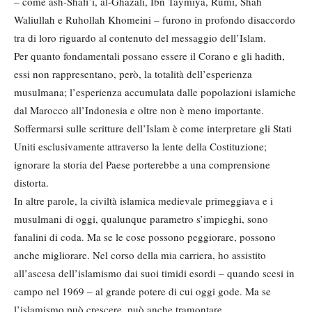
– come ash-Shafi’i, al-Ghazali, Ibn Taymiya, Rumi, Shah
Waliullah e Ruhollah Khomeini – furono in profondo disaccordo
tra di loro riguardo al contenuto del messaggio dell’Islam.
Per quanto fondamentali possano essere il Corano e gli hadith,
essi non rappresentano, però, la totalità dell’esperienza
musulmana; l’esperienza accumulata dalle popolazioni islamiche
dal Marocco all’Indonesia e oltre non è meno importante.
Soffermarsi sulle scritture dell’Islam è come interpretare gli Stati
Uniti esclusivamente attraverso la lente della Costituzione;
ignorare la storia del Paese porterebbe a una comprensione
distorta.
In altre parole, la civiltà islamica medievale primeggiava e i
musulmani di oggi, qualunque parametro s’impieghi, sono
fanalini di coda. Ma se le cose possono peggiorare, possono
anche migliorare. Nel corso della mia carriera, ho assistito
all’ascesa dell’islamismo dai suoi timidi esordi – quando scesi in
campo nel 1969 – al grande potere di cui oggi gode. Ma se
l’islamismo può crescere, può anche tramontare.