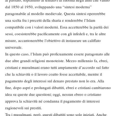
al passato, soprattutto ai tentativi di riforma negli anni che vanno
dal 1850 al 1950, sviluppando una “sintesi moderna”
paragonabile al modello medievale. Questa sintesi opererebbe
una scelta fra i precetti della sharia e renderebbe l’Islam
compatibile con i valori moderni. Essa accetterebbe la parità dei
sessi, coesisterebbe pacificamente con gli infedeli e, tra le altre
misure, accantonerebbe l’obiettivo di instaurare un califfato
universale.
In questo caso, l’Islam può proficuamente essere paragonato alle
due altre grandi religioni monoteiste. Mezzo millennio fa, ebrei,
cristiani e musulmani erano tutti ampiamente d’accordo sul fatto
che la schiavitù o il lavoro coatto fosse accettabile, mentre il
pagamento degli interessi sul denaro prestato non lo era. Alla
fine, dopo aspri e prolungati dibattiti, ebrei e cristiani cambiarono
idea su queste due questioni; oggi, nessun ebreo o cristiano
approva la schiavitù né condanna il pagamento di interessi
ragionevoli sui prestiti.
Tra i musulmani, però, questi dibattiti sono solo iniziati. Anche