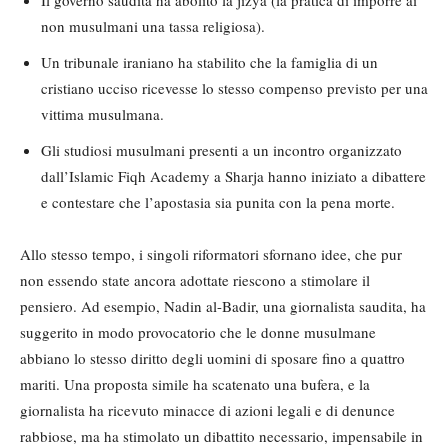
Il governo saudita ha abolito la jizya (la pratica di imporre ai
non musulmani una tassa religiosa).
Un tribunale iraniano ha stabilito che la famiglia di un
cristiano ucciso ricevesse lo stesso compenso previsto per una
vittima musulmana.
Gli studiosi musulmani presenti a un incontro organizzato
dall’Islamic Fiqh Academy a Sharja hanno iniziato a dibattere
e contestare che l’apostasia sia punita con la pena morte.
Allo stesso tempo, i singoli riformatori sfornano idee, che pur
non essendo state ancora adottate riescono a stimolare il
pensiero. Ad esempio, Nadin al-Badir, una giornalista saudita, ha
suggerito in modo provocatorio che le donne musulmane
abbiano lo stesso diritto degli uomini di sposare fino a quattro
mariti. Una proposta simile ha scatenato una bufera, e la
giornalista ha ricevuto minacce di azioni legali e di denunce
rabbiose, ma ha stimolato un dibattito necessario, impensabile in