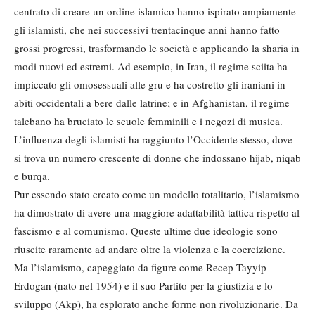
centrato di creare un ordine islamico hanno ispirato ampiamente
gli islamisti, che nei successivi trentacinque anni hanno fatto
grossi progressi, trasformando le società e applicando la sharia in
modi nuovi ed estremi. Ad esempio, in Iran, il regime sciita ha
impiccato gli omosessuali alle gru e ha costretto gli iraniani in
abiti occidentali a bere dalle latrine; e in Afghanistan, il regime
talebano ha bruciato le scuole femminili e i negozi di musica.
L’influenza degli islamisti ha raggiunto l’Occidente stesso, dove
si trova un numero crescente di donne che indossano hijab, niqab
e burqa.
Pur essendo stato creato come un modello totalitario, l’islamismo
ha dimostrato di avere una maggiore adattabilità tattica rispetto al
fascismo e al comunismo. Queste ultime due ideologie sono
riuscite raramente ad andare oltre la violenza e la coercizione.
Ma l’islamismo, capeggiato da figure come Recep Tayyip
Erdogan (nato nel 1954) e il suo Partito per la giustizia e lo
sviluppo (Akp), ha esplorato anche forme non rivoluzionarie. Da