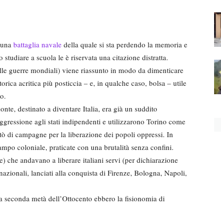
a una
battaglia navale
della quale si sta perdendo la memoria e
 studiare a scuola le è riservata una citazione distratta.
elle guerre mondiali) viene riassunto in modo da dimenticare
orica acritica più posticcia – e, in qualche caso, bolsa – utile
o.
te, destinato a diventare Italia, era già un suddito
aggressione agli stati indipendenti e utilizzarono Torino come
ttò di campagne per la liberazione dei popoli oppressi. In
stampo coloniale, praticate con una brutalità senza confini.
) che andavano a liberare italiani servi (per dichiarazione
nazionali, lanciati alla conquista di Firenze, Bologna, Napoli,
a seconda metà dell’Ottocento ebbero la fisionomia di