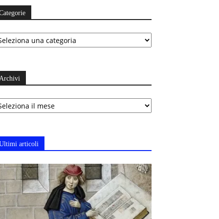
Categorie
ategorie
Archivi
chivi
Ultimi articoli