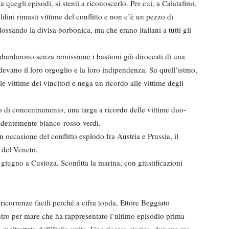
uegli episodi, si stenti a riconoscerlo. Per cui, a Calatafimi,
dini rimasti vittime del conflitto e non c’è un pezzo di
ssando la divisa borbonica, ma che erano italiani a tutti gli
bardarono senza remissione i bastioni già diroccati di una
ndevano il loro orgoglio e la loro indipendenza. Su quell’istmo,
e vittime dei vincitori e nega un ricordo alle vittime degli
o di concentramento, una targa a ricordo delle vittime duo-
evidentemente bianco-rosso-verdi.
occasione del conflitto esplodo fra Austria e Prussia, il
i del Veneto.
24 giugno a Custoza. Sconfitta la marina, con giustificazioni
 ricorrenze facili perché a cifra tonda, Ettore Beggiato
ntro per mare che ha rappresentato l’ultimo episodio prima