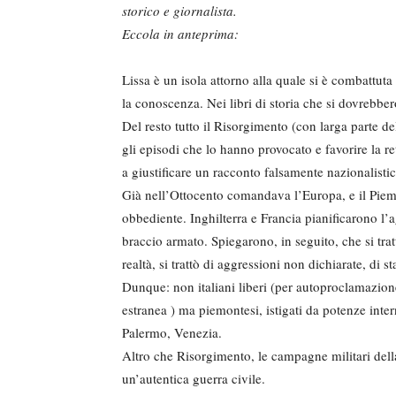
storico e giornalista.
Eccola in anteprima:
Lissa è un isola attorno alla quale si è combattut
la conoscenza. Nei libri di storia che si dovrebbero
Del resto tutto il Risorgimento (con larga parte d
gli episodi che lo hanno provocato e favorire la ret
a giustificare un racconto falsamente nazionalistic
Già nell’Ottocento comandava l’Europa, e il Piemon
obbediente. Inghilterra e Francia pianificarono l’
braccio armato. Spiegarono, in seguito, che si tra
realtà, si trattò di aggressioni non dichiarate, di 
Dunque: non italiani liberi (per autoproclamazione
estranea ) ma piemontesi, istigati da potenze inter
Palermo, Venezia.
Altro che Risorgimento, le campagne militari dell
un’autentica guerra civile.