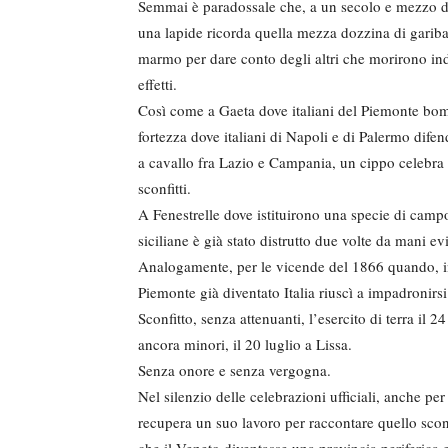
Semmai è paradossale che, a un secolo e mezzo da q
una lapide ricorda quella mezza dozzina di garibal
marmo per dare conto degli altri che morirono indo
effetti.
Così come a Gaeta dove italiani del Piemonte bom
fortezza dove italiani di Napoli e di Palermo dife
a cavallo fra Lazio e Campania, un cippo celebra l
sconfitti.
A Fenestrelle dove istituirono una specie di camp
siciliane è già stato distrutto due volte da mani 
Analogamente, per le vicende del 1866 quando, in 
Piemonte già diventato Italia riuscì a impadronirs
Sconfitto, senza attenuanti, l’esercito di terra il 
ancora minori, il 20 luglio a Lissa.
Senza onore e senza vergogna.
Nel silenzio delle celebrazioni ufficiali, anche per
recupera un suo lavoro per raccontare quello sco