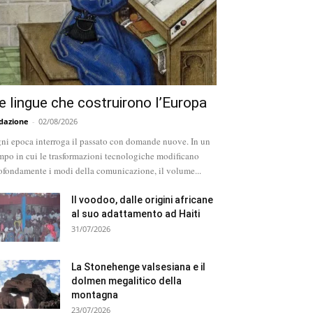
e lingue che costruirono l’Europa
dazione
-
02/08/2026
ni epoca interroga il passato con domande nuove. In un
mpo in cui le trasformazioni tecnologiche modificano
ofondamente i modi della comunicazione, il volume...
Il voodoo, dalle origini africane
al suo adattamento ad Haiti
31/07/2026
La Stonehenge valsesiana e il
dolmen megalitico della
montagna
23/07/2026