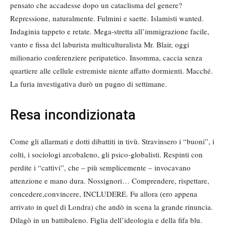
pensato che accadesse dopo un cataclisma del genere?
Repressione, naturalmente. Fulmini e saette. Islamisti wanted.
Indaginia tappeto e retate. Mega-stretta all’immigrazione facile,
vanto e fissa del laburista multiculturalista Mr. Blair, oggi
milionario conferenziere peripatetico. Insomma, caccia senza
quartiere alle cellule estremiste niente affatto dormienti. Macché.
La furia investigativa durò un pugno di settimane.
Resa incondizionata
Come gli allarmati e dotti dibattiti in tivù. Stravinsero i “buoni”, i
colti, i sociologi arcobaleno, gli psico-globalisti. Respinti con
perdite i “cattivi”, che – più semplicemente – invocavano
attenzione e mano dura. Nossignori… Comprendere, rispettare,
concedere,convincere, INCLUDERE. Fu allora (ero appena
arrivato in quel di Londra) che andò in scena la grande rinuncia.
Dilagò in un battibaleno. Figlia dell’ideologia e della fifa blu.