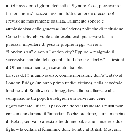
uffici precedono i giorni dedicati al Signore. Così, pensavano i
furboni, non s’incazza nessuno.Tutti d’amore e d’accordo!
Previsione miseramente sballata. Fallimento sonoro e
autolesionista delle generose (maledette) politiche di inclusione.
Come inserire chi vuole auto-escludersi, preservare la sua
purezza, importare di peso le proprie leggi, vivere a
“Londonistan” e non a London city? Eppure – malgrado il
successivo cambio della guardia tra Labour e “tories” – i testoni
d’Oltremanica hanno perseverato diabolici.
La sera del 3 giugno scorso, commemorazione dell’attentato al
London Bridge (un anno prima undici vittime), nella cattedrale
londinese di Southwark si inneggiava alla fratellanza e alla
compassione tra popoli e religioni e si servivano cene
rigorosamente “iftar”, il pasto che dopo il tramonto i musulmani
consumano durante il Ramadan. Poche ore dopo, a una manciata
di isolati, venivano arrestate tre donne pakistane – madre e due
figlie – la cellula al femminile delle bombe al British Museum.