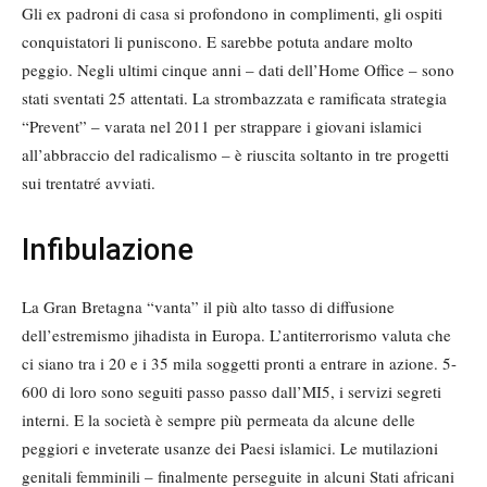
Gli ex padroni di casa si profondono in complimenti, gli ospiti
conquistatori li puniscono. E sarebbe potuta andare molto
peggio. Negli ultimi cinque anni – dati dell’Home Office – sono
stati sventati 25 attentati. La strombazzata e ramificata strategia
“Prevent” – varata nel 2011 per strappare i giovani islamici
all’abbraccio del radicalismo – è riuscita soltanto in tre progetti
sui trentatré avviati.
Infibulazione
La Gran Bretagna “vanta” il più alto tasso di diffusione
dell’estremismo jihadista in Europa. L’antiterrorismo valuta che
ci siano tra i 20 e i 35 mila soggetti pronti a entrare in azione. 5-
600 di loro sono seguiti passo passo dall’MI5, i servizi segreti
interni. E la società è sempre più permeata da alcune delle
peggiori e inveterate usanze dei Paesi islamici. Le mutilazioni
genitali femminili – finalmente perseguite in alcuni Stati africani