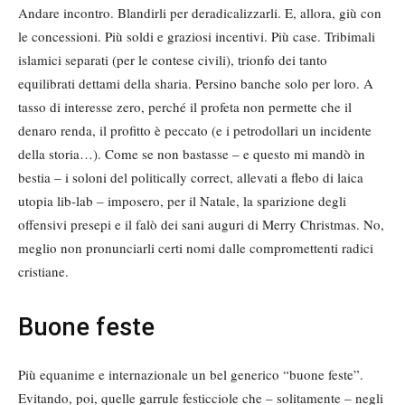
Andare incontro. Blandirli per deradicalizzarli. E, allora, giù con
le concessioni. Più soldi e graziosi incentivi. Più case. Tribimali
islamici separati (per le contese civili), trionfo dei tanto
equilibrati dettami della sharia. Persino banche solo per loro. A
tasso di interesse zero, perché il profeta non permette che il
denaro renda, il profitto è peccato (e i petrodollari un incidente
della storia…). Come se non bastasse – e questo mi mandò in
bestia – i soloni del politically correct, allevati a flebo di laica
utopia lib-lab – imposero, per il Natale, la sparizione degli
offensivi presepi e il falò dei sani auguri di Merry Christmas. No,
meglio non pronunciarli certi nomi dalle compromettenti radici
cristiane.
Buone feste
Più equanime e internazionale un bel generico “buone feste”.
Evitando, poi, quelle garrule festicciole che – solitamente – negli