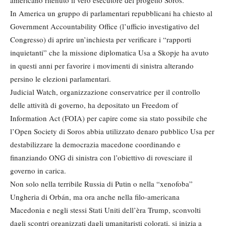
americano ritenuto il vero esecutore del progetto Soros.
In America un gruppo di parlamentari repubblicani ha chiesto al
Government Accountability Office (l’ufficio investigativo del
Congresso) di aprire un’inchiesta per verificare i “rapporti
inquietanti” che la missione diplomatica Usa a Skopje ha avuto
in questi anni per favorire i movimenti di sinistra alterando
persino le elezioni parlamentari.
Judicial Watch, organizzazione conservatrice per il controllo
delle attività di governo, ha depositato un Freedom of
Information Act (FOIA) per capire come sia stato possibile che
l’Open Society di Soros abbia utilizzato denaro pubblico Usa per
destabilizzare la democrazia macedone coordinando e
finanziando ONG di sinistra con l’obiettivo di rovesciare il
governo in carica.
Non solo nella terribile Russia di Putin o nella “xenofoba”
Ungheria di Orbán, ma ora anche nella filo-americana
Macedonia e negli stessi Stati Uniti dell’èra Trump, sconvolti
dagli scontri organizzati dagli umanitaristi colorati, si inizia a