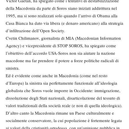
Victor Gaetan, ha spiegato come i tentativi di destabilizzazione
della Macedonia da parte di Soros siano iniziati addirittura nel
1995, ma si sono realizzati solo quando l’arrivo di Obama alla
Casa Bianca ha dato via libera (e denaro americano) alla strategia
d’infiltrazione dell’Open Society.
Cvetin Chilimanov, giornalista di MIA (Macedonian Information
Agency) e vicepresidente di STOP SOROS, ha spiegato come
l’obiettivo dell’accordo USA-Soros non sia aiutare la nazione
macedone ma far prendere il potere a forze politiche radicali di
sinistra.
Ed è evidente come anche in Macedonia (come nel resto
d’Europa) la sinistra sia perfettamente funzionale all’ideologia
globalista che Soros vuole imporre in Occidente: immigrazione,
dissoluzione degli Stati nazionali, disarticolazione del tessuto di
valori tradizionali della società reale (e non di quella ideologica).
D’altro canto la Macedonia rimane un Paese culturalmente e
socialmente conservatore, la cui popolazione è fortemente legata
ai valori della cristianità ortodossa, con un’opinione pubblica in