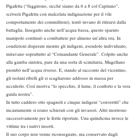
Pigafetta (“fuggirono, sicché siamo da 6 a 8 col Capitano”,
scriverà Pigafetta con malcelata indignazione per il vile
comportamento dei commilitoni), tentò invano di ritirarsi dalla
battaglia. Inseguito anche nell’acqua bassa, questo sparuto
manipolo continuò a combattere per almeno un’altra ora. In
condizioni disperate mentre gli indigeni, avendolo individuato,
miravano soprattutto al “Comandante Generale”. Colpito anche
alla gamba sinistra, pare da una sorta di scimitarra, Magellano
piombò nell’acqua riverso. E, stando al racconto del vicentino,
gli isolani ribelli gli si scagliarono addosso in massa per
ucciderlo. Così moriva “lo specchio, il lume, il conforto e la vera
guida nostra”.
In tutto caddero otto spagnoli e cinque indigeni “convertiti” che
incautamente si erano schierati con gli invasori. Altri morirono
successivamente per le ferite riportate. Una quindicina invece le
vittime tra i nativi insorti.
Il suo corpo non venne riconsegnato, ma conservato dagli