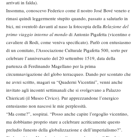
arrivati in falda).
Insomma, conoscevo Federico come il nostro José Bové veneto e
rimasi quindi leggermente stupito quando, passato a salutarlo in
bici, mi sventolò davanti al naso la fotocopia della
Relazione del
primo viaggio intorno al mondo
di Antonio Pigafetta (vicentino e
cavaliere di Rodi, come veniva specificato). Parlò con entusiasmo
di un comitato, l’Associazione Culturale Pigafetta 500, sorto per
celebrare l’anniversario del 20 settembre 1519, data della
partenza di Ferdinando Magellano per la prima
circumnavigazione del globo terracqueo. Dando per scontato che
ne avrei scritto, magari su “Quaderni Vicentini”, venni anche
invitato agli incontri settimanali che si svolgevano a Palazzo
Chiericati (il Museo Civico). Pur apprezzandone l’energico
entusiasmo non nascosi le mie perplessità.
“Ma come?”, sospirai. “Posso anche capire l’orgoglio vicentino,
ma dobbiamo proprio stare a celebrare acriticamente questo
preludio funesto della globalizzazione e dell’imperialismo?”.