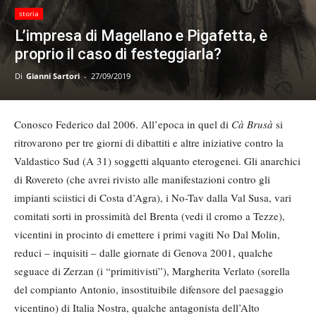
storia
L’impresa di Magellano e Pigafetta, è
proprio il caso di festeggiarla?
Di
Gianni Sartori
-
27/09/2019
Conosco Federico dal 2006. All’epoca in quel di
Cà Brusà
si
ritrovarono per tre giorni di dibattiti e altre iniziative contro la
Valdastico Sud (A 31) soggetti alquanto eterogenei. Gli anarchici
di Rovereto (che avrei rivisto alle manifestazioni contro gli
impianti sciistici di Costa d’Agra), i No-Tav dalla Val Susa, vari
comitati sorti in prossimità del Brenta (vedi il cromo a Tezze),
vicentini in procinto di emettere i primi vagiti No Dal Molin,
reduci – inquisiti – dalle giornate di Genova 2001, qualche
seguace di Zerzan (i “primitivisti”), Margherita Verlato (sorella
del compianto Antonio, insostituibile difensore del paesaggio
vicentino) di Italia Nostra, qualche antagonista dell’Alto