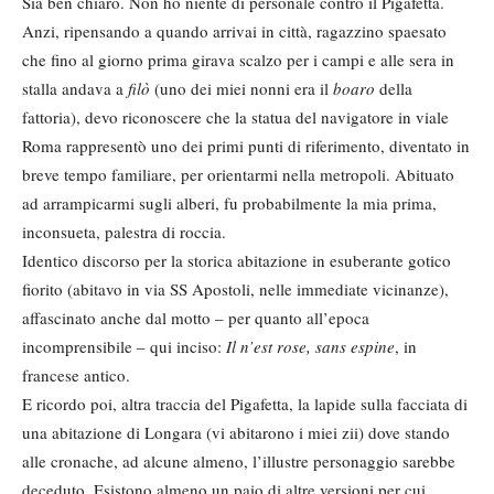
Sia ben chiaro. Non ho niente di personale contro il Pigafetta.
Anzi, ripensando a quando arrivai in città, ragazzino spaesato
che fino al giorno prima girava scalzo per i campi e alle sera in
stalla andava a
filò
(uno dei miei nonni era il
boaro
della
fattoria), devo riconoscere che la statua del navigatore in viale
Roma rappresentò uno dei primi punti di riferimento, diventato in
breve tempo familiare, per orientarmi nella metropoli. Abituato
ad arrampicarmi sugli alberi, fu probabilmente la mia prima,
inconsueta, palestra di roccia.
Identico discorso per la storica abitazione in esuberante gotico
fiorito (abitavo in via SS Apostoli, nelle immediate vicinanze),
affascinato anche dal motto – per quanto all’epoca
incomprensibile – qui inciso:
Il n’est rose, sans
espine
, in
francese antico.
E ricordo poi, altra traccia del Pigafetta, la lapide sulla facciata di
una abitazione di Longara (vi abitarono i miei zii) dove stando
alle cronache, ad alcune almeno, l’illustre personaggio sarebbe
deceduto. Esistono almeno un paio di altre versioni per cui