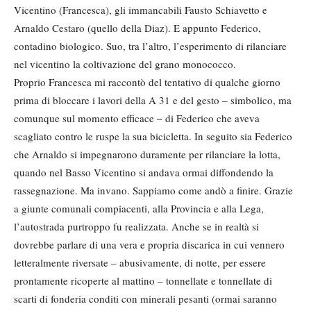
Vicentino (Francesca), gli immancabili Fausto Schiavetto e
Arnaldo Cestaro (quello della Diaz). E appunto Federico,
contadino biologico. Suo, tra l’altro, l’esperimento di rilanciare
nel vicentino la coltivazione del grano monococco.
Proprio Francesca mi raccontò del tentativo di qualche giorno
prima di bloccare i lavori della A 31 e del gesto – simbolico, ma
comunque sul momento efficace – di Federico che aveva
scagliato contro le ruspe la sua bicicletta. In seguito sia Federico
che Arnaldo si impegnarono duramente per rilanciare la lotta,
quando nel Basso Vicentino si andava ormai diffondendo la
rassegnazione. Ma invano. Sappiamo come andò a finire. Grazie
a giunte comunali compiacenti, alla Provincia e alla Lega,
l’autostrada purtroppo fu realizzata. Anche se in realtà si
dovrebbe parlare di una vera e propria discarica in cui vennero
letteralmente riversate – abusivamente, di notte, per essere
prontamente ricoperte al mattino – tonnellate e tonnellate di
scarti di fonderia conditi con minerali pesanti (ormai saranno