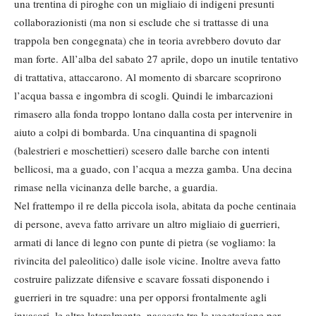
una trentina di piroghe con un migliaio di indigeni presunti
collaborazionisti (ma non si esclude che si trattasse di una
trappola ben congegnata) che in teoria avrebbero dovuto dar
man forte. All’alba del sabato 27 aprile, dopo un inutile tentativo
di trattativa, attaccarono. Al momento di sbarcare scoprirono
l’acqua bassa e ingombra di scogli. Quindi le imbarcazioni
rimasero alla fonda troppo lontano dalla costa per intervenire in
aiuto a colpi di bombarda. Una cinquantina di spagnoli
(balestrieri e moschettieri) scesero dalle barche con intenti
bellicosi, ma a guado, con l’acqua a mezza gamba. Una decina
rimase nella vicinanza delle barche, a guardia.
Nel frattempo il re della piccola isola, abitata da poche centinaia
di persone, aveva fatto arrivare un altro migliaio di guerrieri,
armati di lance di legno con punte di pietra (se vogliamo: la
rivincita del paleolitico) dalle isole vicine. Inoltre aveva fatto
costruire palizzate difensive e scavare fossati disponendo i
guerrieri in tre squadre: una per opporsi frontalmente agli
invasori, le altre lateralmente, nascoste tra la vegetazione per