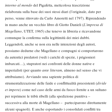
intorno al mondo
del Pigafetta, meticolosa trascrizione
rielaborata sulla base dei suoi stessi diari (l’originale, dato per
perso, venne ritrovato da Carlo Amoretti nel 1797). Riprendendo
in mano anche un vecchio libro di Giotto Danieli (
L’impresa di
Magellano
, UTET, 1965) che tenevo in libreria e ricavandone
comunque la conferma sulla legittimità dei miei dubbi.
Leggendoli, anche se non era nelle intenzioni degli autori,
possiamo dedurne che Magellano e compagni si comportarono
da autentici predatori (vedi i carichi di spezie, i prigionieri
imbarcati…), stupratori nei confronti delle donne native e
imperialisti (per quanto
ante litteram,
almeno nel senso che vi
attribuiamo). Avviando una sapiente politica di
strumentalizzazione delle faide e conflittualità preesistenti (
divide
et impera
) come nel caso delle armi da fuoco fornite a un sultano
per reprimere le tribù ribelli (alla spedizione punitiva –
successiva alla morte di Magellano – parteciparono direttamente
alcuni spagnoli). E anche esportando i consolidati conflitti tra