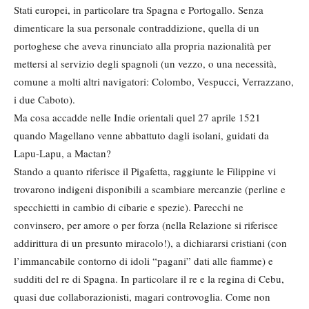
Stati europei, in particolare tra Spagna e Portogallo. Senza
dimenticare la sua personale contraddizione, quella di un
portoghese che aveva rinunciato alla propria nazionalità per
mettersi al servizio degli spagnoli (un vezzo, o una necessità,
comune a molti altri navigatori: Colombo, Vespucci, Verrazzano,
i due Caboto).
Ma cosa accadde nelle Indie orientali quel 27 aprile 1521
quando Magellano venne abbattuto dagli isolani, guidati da
Lapu-Lapu, a Mactan?
Stando a quanto riferisce il Pigafetta, raggiunte le Filippine vi
trovarono indigeni disponibili a scambiare mercanzie (perline e
specchietti in cambio di cibarie e spezie). Parecchi ne
convinsero, per amore o per forza (nella Relazione si riferisce
addirittura di un presunto miracolo!), a dichiararsi cristiani (con
l’immancabile contorno di idoli “pagani” dati alle fiamme) e
sudditi del re di Spagna. In particolare il re e la regina di Cebu,
quasi due collaborazionisti, magari controvoglia. Come non