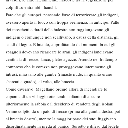
colpirli su entrambi i fianchi.
Pare che gli europei, pensando forse di terrorizzare gli indigeni,
avessero aperto il fuoco con troppa veemenza, in anticipo. Palle
dei moschetti e dardi delle balestre non raggiungevano gli
indigeni o comunque non scalfivano, a causa della distanza, gli
scudi di legno. E intanto, approfittando dei momenti in cui gli
spagnoli dovevano ricaricare le armi, gli indigeni lanciavano
centinaia di frecce, lance, pietre aguzze. Avendo nel frattempo
compreso che le corazze non proteggevano interamente gli
intrusi, miravano alle gambe (rimaste nude, in quanto erano
sbarcati a guado), al volto, alle braccia.
Come diversivo, Magellano ordinò allora di incendiare le
capanne di un villaggio ottenendo soltanto di aizzare
ulteriormente la rabbia e il desiderio di vendetta degli isolani.
Venne colpito da un paio di frecce (prima alla gamba destra, poi
al braccio destro), mentre la maggior parte dei suoi fuggivano
disordinatamente in preda al panico. Sorretto e difeso dal fedele