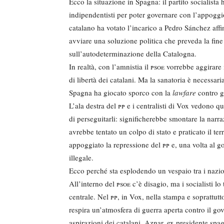
Ecco la situazione in Spagna: il partito socialista 
indipendentisti per poter governare con l’appoggi
catalano ha votato l’incarico a Pedro Sánchez affi
avviare una soluzione politica che preveda la fin
sull’autodeterminazione della Catalogna.
In realtà, con l’amnistia il
psoe
vorrebbe aggirare i
di libertà dei catalani. Ma la sanatoria è necessaria 
Spagna ha giocato sporco con la
lawfare
contro gl
L’ala destra del
pp
e i centralisti di Vox vedono qu
di perseguitarli: significherebbe smontare la nar
avrebbe tentato un colpo di stato e praticato il te
appoggiato la repressione del
pp
e, una volta al g
illegale.
Ecco perché sta esplodendo un vespaio tra i nazion
All’interno del
psoe
c’è disagio, ma i socialisti l
centrale. Nel
pp
, in Vox, nella stampa e soprattutto
respira un’atmosfera di guerra aperta contro il go
aspirazioni dei catalani. Aznar, ex presidente sp