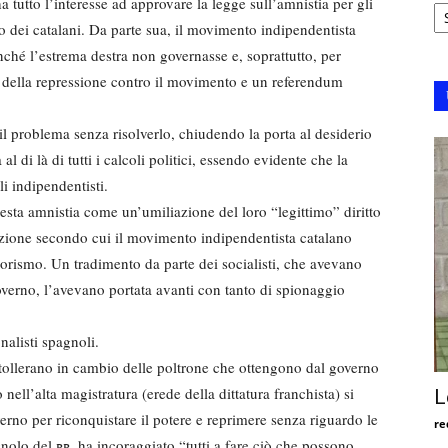
Ar
ha tutto l’interesse ad approvare la legge sull’amnistia per gli
o dei catalani. Da parte sua, il movimento indipendentista
nché l’estrema destra non governasse e, soprattutto, per
e della repressione contro il movimento e un referendum
l problema senza risolverlo, chiudendo la porta al desiderio
al di là di tutti i calcoli politici, essendo evidente che la
i indipendentisti.
esta amnistia come un’umiliazione del loro “legittimo” diritto
razione secondo cui il movimento indipendentista catalano
rrorismo. Un tradimento da parte dei socialisti, che avevano
overno, l’avevano portata avanti con tanto di spionaggio
alisti spagnoli.
o tollerano in cambio delle poltrone che ottengono dal governo
 nell’alta magistratura (erede della dittatura franchista) si
L
verno per riconquistare il potere e reprimere senza riguardo le
re
agnolo del
pp
, ha incoraggiato “tutti a fare ciò che possono