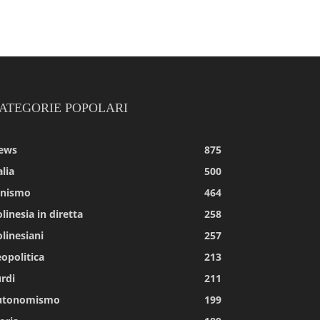
ATEGORIE POPOLARI
ews
875
alia
500
tnismo
464
linesia in diretta
258
linesiani
257
opolitica
213
rdi
211
utonomismo
199