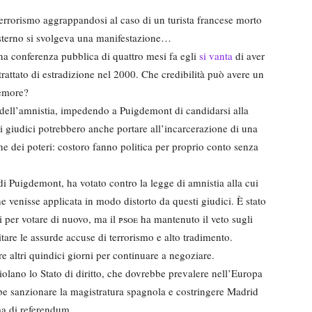
 terrorismo aggrappandosi al caso di un turista francese morto
’esterno si svolgeva una manifestazione…
una conferenza pubblica di quattro mesi fa egli
si vanta
di aver
 trattato di estradizione nel 2000. Che credibilità può avere un
remore?
 dell’amnistia, impedendo a Puigdemont di candidarsi alla
i giudici potrebbero anche portare all’incarcerazione di una
ne dei poteri: costoro fanno politica per proprio conto senza
 di Puigdemont, ha votato contro la legge di amnistia alla cui
he venisse applicata in modo distorto da questi giudici. È stato
i per votare di nuovo, ma il
psoe
ha mantenuto il veto sugli
are le assurde accuse di terrorismo e alto tradimento.
e altri quindici giorni per continuare a negoziare.
violano lo Stato di diritto, che dovrebbe prevalere nell’Europa
e sanzionare la magistratura spagnola e costringere Madrid
ma di referendum.