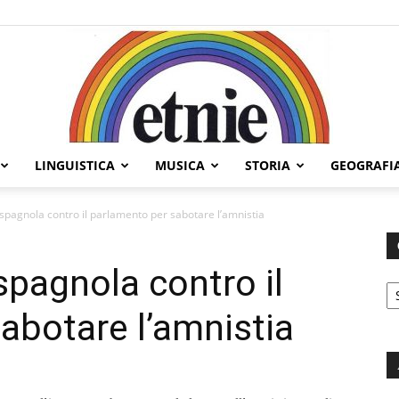
LINGUISTICA
MUSICA
STORIA
GEOGRAFI
Etnie
spagnola contro il parlamento per sabotare l’amnistia
spagnola contro il
C
abotare l’amnistia