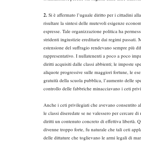
2.
Si è affermato l’uguale diritto per i cittadini a
risultare la sintesi delle mutevoli esigenze econom
espresse. Tale organizzazione politica ha permess
stridenti ingiustizie ereditarie dai regimi passati.
estensione del suffragio rendevano sempre più diff
rappresentativo. I nullatenenti a poco a poco impar
diritti acquisiti dalle classi abbienti; le imposte s
aliquote progressive sulle maggiori fortune, le ese
gratuità della scuola pubblica, l’aumento delle spe
controllo delle fabbriche minacciavano i ceti privile
Anche i ceti privilegiati che avevano consentito a
le classi diseredate se ne valessero per cercare di
diritti un contenuto concreto di effettiva libertà
divenne troppo forte, fu naturale che tali ceti ap
delle dittature che toglievano le armi legali di man