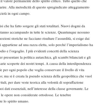
il valore permanente dello spirito critico. Tutto quello che
arire. Alla metodicità di questo spregiudicato atteggiamento
cietà in ogni campo.
isi che ha fatto sorgere gli stati totalitari. Nuovi dogmi da
i stanno accampando in tutte le scienze. Quantunque nessuno
ozioni storiche ne facciano risultare l’assurdità, si esige dai
si appartiene ad una razza eletta, solo perché l’imperialismo ha
dio e l’orgoglio. I più evidenti concetti della scienza
resentare la politica autarchica, gli scambi bilanciati e gli
narie scoperte dei nostri tempi. A causa della interdipendenza
e per ogni popolo che voglia conservare il livello di vita
bo; ma si è creata la pseudo scienza della geopolitica che vuol
itali, per dare veste teorica alla volontà di sopraffazione
uoi dati essenziali, nell’interesse della classe governante. Le
te le opere non considerate ortodosse. Le tenebre
re lo spirito umano.