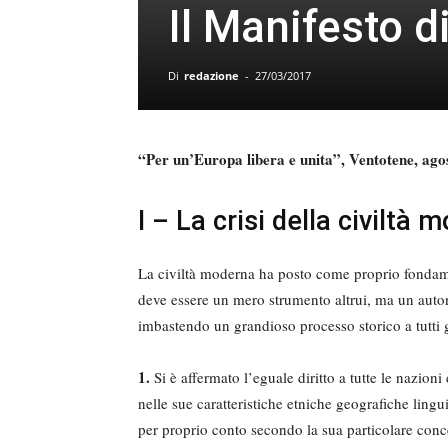
Il Manifesto d
Di
redazione
-
27/03/2017
“Per un’Europa libera e unita”, Ventotene, ago
I – La crisi della civiltà 
La civiltà moderna ha posto come proprio fondamen
deve essere un mero strumento altrui, ma un auto
imbastendo un grandioso processo storico a tutti gl
1.
Si è affermato l’eguale diritto a tutte le nazion
nelle sue caratteristiche etniche geografiche lingu
per proprio conto secondo la sua particolare conce