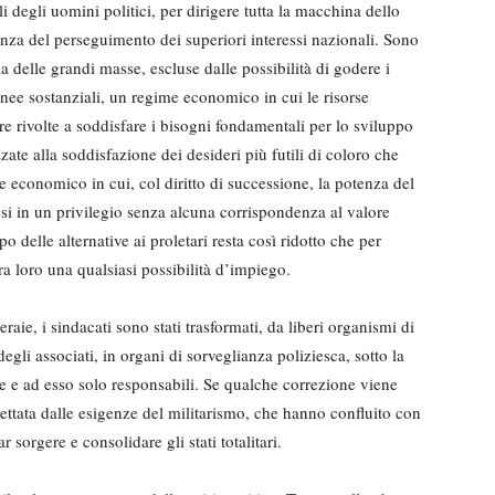
fili degli uomini politici, per dirigere tutta la macchina dello
enza del perseguimento dei superiori interessi nazionali. Sono
ia delle grandi masse, escluse dalle possibilità di godere i
linee sostanziali, un regime economico in cui le risorse
re rivolte a soddisfare i bisogni fondamentali per lo sviluppo
ate alla soddisfazione dei desideri più futili di coloro che
e economico in cui, col diritto di successione, la potenza del
si in un privilegio senza alcuna corrispondenza al valore
po delle alternative ai proletari resta così ridotto che per
fra loro una qualsiasi possibilità d’impiego.
aie, i sindacati sono stati trasformati, da liberi organismi di
degli associati, in organi di sorveglianza poliziesca, sotto la
te e ad esso solo responsabili. Se qualche correzione viene
ettata dalle esigenze del militarismo, che hanno confluito con
ar sorgere e consolidare gli stati totalitari.