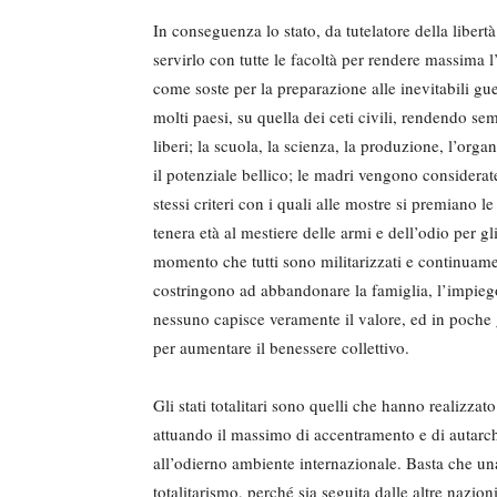
In conseguenza lo stato, da tutelatore della libertà 
servirlo con tutte le facoltà per rendere massima l
come soste per la preparazione alle inevitabili gue
molti paesi, su quella dei ceti civili, rendendo se
liberi; la scuola, la scienza, la produzione, l’or
il potenziale bellico; le madri vengono considerat
stessi criteri con i quali alle mostre si premiano l
tenera età al mestiere delle armi e dell’odio per gli
momento che tutti sono militarizzati e continuamen
costringono ad abbandonare la famiglia, l’impiego, g
nessuno capisce veramente il valore, ed in poche g
per aumentare il benessere collettivo.
Gli stati totalitari sono quelli che hanno realizzat
attuando il massimo di accentramento e di autarchi
all’odierno ambiente internazionale. Basta che un
totalitarismo, perché sia seguita dalle altre nazion