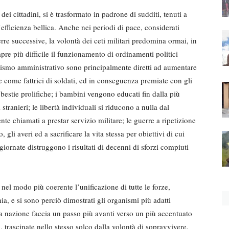
dei cittadini, si è trasformato in padrone di sudditi, tenuti a
’efficienza bellica. Anche nei periodi di pace, considerati
rre successive, la volontà dei ceti militari predomina ormai, in
mpre più difficile il funzionamento di ordinamenti politici
ganismo amministrativo sono principalmente diretti ad aumentare
e come fattrici di soldati, ed in conseguenza premiate con gli
e bestie prolifiche; i bambini vengono educati fin dalla più
 stranieri; le libertà individuali si riducono a nulla dal
te chiamati a prestar servizio militare; le guerre a ripetizione
li averi ed a sacrificare la vita stessa per obiettivi di cui
iornate distruggono i risultati di decenni di sforzi compiuti
o nel modo più coerente l’unificazione di tutte le forze,
a, e si sono perciò dimostrati gli organismi più adatti
a nazione faccia un passo più avanti verso un più accentuato
i, trascinate nello stesso solco dalla volontà di sopravvivere.