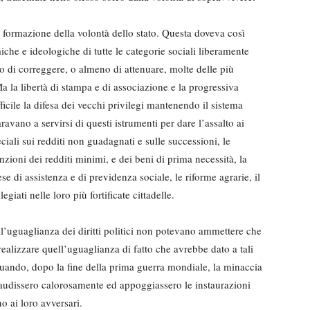
lla formazione della volontà dello stato. Questa doveva così
iche e ideologiche di tutte le categorie sociali liberamente
o di correggere, o almeno di attenuare, molte delle più
 Ma la libertà di stampa e di associazione e la progressiva
icile la difesa dei vecchi privilegi mantenendo il sistema
avano a servirsi di questi istrumenti per dare l’assalto ai
peciali sui redditi non guadagnati e sulle successioni, le
nzioni dei redditi minimi, e dei beni di prima necessità, la
se di assistenza e di previdenza sociale, le riforme agrarie, il
giati nelle loro più fortificate cittadelle.
ll’uguaglianza dei diritti politici non potevano ammettere che
 realizzare quell’uguaglianza di fatto che avrebbe dato a tali
. Quando, dopo la fine della prima guerra mondiale, la minaccia
plaudissero calorosamente ed appoggiassero le instaurazioni
o ai loro avversari.