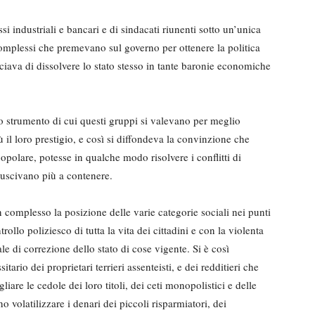
i industriali e bancari e di sindacati riunenti sotto un’unica
e complessi che premevano sul governo per ottenere la politica
cciava di dissolvere lo stato stesso in tante baronie economiche
o strumento di cui questi gruppi si valevano per meglio
ù il loro prestigio, e così si diffondeva la convinzione che
popolare, potesse in qualche modo risolvere i conflitti di
 riuscivano più a contenere.
in complesso la posizione delle varie categorie sociali nei punti
rollo poliziesco di tutta la vita dei cittadini e con la violenta
le di correzione dello stato di cose vigente. Si è così
tario dei proprietari terrieri assenteisti, e dei redditieri che
iare le cedole dei loro titoli, dei ceti monopolistici e delle
o volatilizzare i denari dei piccoli risparmiatori, dei