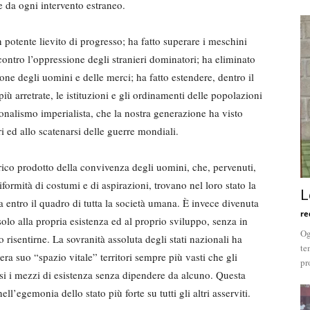
 da ogni intervento estraneo.
 potente lievito di progresso; ha fatto superare i meschini
contro l’oppressione degli stranieri dominatori; ha eliminato
one degli uomini e delle merci; ha fatto estendere, dentro il
più arretrate, le istituzioni e gli ordinamenti delle popolazioni
ionalismo imperialista, che la nostra generazione ha visto
ari ed allo scatenarsi delle guerre mondiali.
ico prodotto della convivenza degli uomini, che, pervenuti,
rmità di costumi e di aspirazioni, trovano nel loro stato la
L
va entro il quadro di tutta la società umana. È invece divenuta
re
lo alla propria esistenza ed al proprio sviluppo, senza in
Og
risentirne. La sovranità assoluta degli stati nazionali ha
te
era suo “spazio vitale” territori sempre più vasti che gli
pr
si i mezzi di esistenza senza dipendere da alcuno. Questa
’egemonia dello stato più forte su tutti gli altri asserviti.