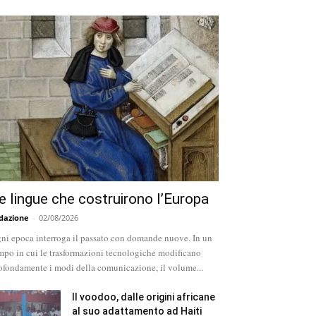
e lingue che costruirono l’Europa
dazione
-
02/08/2026
ni epoca interroga il passato con domande nuove. In un
mpo in cui le trasformazioni tecnologiche modificano
ofondamente i modi della comunicazione, il volume...
Il voodoo, dalle origini africane
al suo adattamento ad Haiti