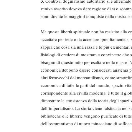
3.
Contro il dogmatismo autoritario si è affermato 
veniva asserito doveva dare ragione di sì o scomp
sono dovute le maggiori conquiste della nostra so
Ma questa libertà spirituale non ha resistito alla cr
accettare per fede o da accettare ipocritamente s
sappia che cosa sia una razza e le più elementari n
fisiologi di credere di mostrare e convincere che 
bisogno di questo mito per esaltare nelle masse l’o
economica debbono essere considerati anatema per p
altri ferravecchi del mercantilismo, come straordi
economica di tutte le parti del mondo, spazio vital
corrispondente alla civiltà moderna, è tutto il glo
dimostrare la consistenza della teoria degli spazi v
dell’imperialismo. La storia viene falsificata nei s
biblioteche e le librerie vengono purificate di tut
dell’oscurantismo di nuovo minacciano di soffoca