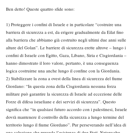
Ben detto! Queste quattro sfide sono:
1) Proteggere i confini di Israele e in particolare “costruire una
barriera di sicurezza a est, da erigere gradualmente da Eilat fino
alla barriera che abbiamo già costruito negli ultimi due anni sulle
alture del Golan”. Le barriere di sicurezza erette altrove – lungo i
confini di Israele con Egitto, Gaza, Libano, Siria e Cisgiordania –
hanno dimostrato il loro valore, pertanto, è una conseguenza
logica costruirne una anche lungo il confine con la Giordania.
2) Stabilizzare la zona a ovest della linea di sicurezza del fiume
Giordano: “In questa zona della Cisgiordania nessuna forza
militare può garantire la sicurezza di Israele ad eccezione delle
Forze di difesa israeliane e dei servizi di sicurezza”. Questo
significa che “in qualsiasi futuro accordo con i palestinesi, Israele
dovrà mantenere il controllo della sicurezza a lungo termine del
territorio lungo il fiume Giordano”. Pur perseverando nell’idea di
una soluzione che preveda l’esistenza di due Stati, Netanyahu