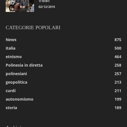
tribali
02/12/2015
CATEGORIE POPOLARI
News
875
italia
500
etnismo
464
Polinesia in diretta
258
polinesiani
257
geopolitica
213
curdi
211
autonomismo
199
storia
189