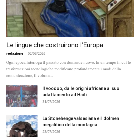
Le lingue che costruirono l’Europa
redazione
-
02/08/2026
Ogni epoca interroga il passato con domande nuove. In un tempo in cui le
trasformazioni tecnologiche modificano profondamente i modi della
comunicazione, il volume...
Il voodoo, dalle origini africane al suo
adattamento ad Haiti
31/07/2026
La Stonehenge valsesiana e il dolmen
megalitico della montagna
23/07/2026