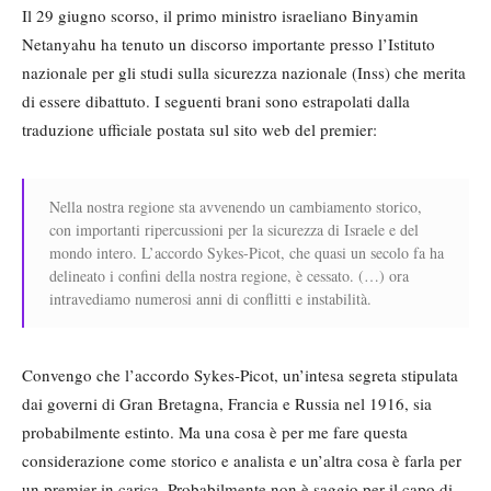
Il 29 giugno scorso, il primo ministro israeliano Binyamin
Netanyahu ha tenuto un discorso importante presso l’Istituto
nazionale per gli studi sulla sicurezza nazionale (Inss) che merita
di essere dibattuto. I seguenti brani sono estrapolati dalla
traduzione ufficiale postata sul sito web del premier:
Nella nostra regione sta avvenendo un cambiamento storico,
con importanti ripercussioni per la sicurezza di Israele e del
mondo intero. L’accordo Sykes-Picot, che quasi un secolo fa ha
delineato i confini della nostra regione, è cessato. (…) ora
intravediamo numerosi anni di conflitti e instabilità.
Convengo che l’accordo Sykes-Picot, un’intesa segreta stipulata
dai governi di Gran Bretagna, Francia e Russia nel 1916, sia
probabilmente estinto. Ma una cosa è per me fare questa
considerazione come storico e analista e un’altra cosa è farla per
un premier in carica. Probabilmente non è saggio per il capo di