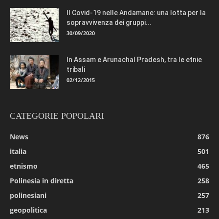
Il Covid-19 nelle Andamane: una lotta per la
sopravvivenza dei gruppi...
30/09/2020
In Assam e Arunachal Pradesh, tra le etnie
tribali
02/12/2015
CATEGORIE POPOLARI
News
876
italia
501
etnismo
465
Polinesia in diretta
258
polinesiani
257
geopolitica
213