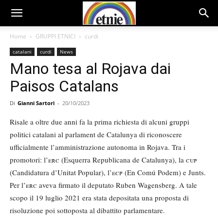
Home
GRUPPI ETNICI
curdi
catalani
curdi
News
Mano tesa al Rojava dai
Paisos Catalans
Di
Gianni Sartori
-
20/10/2023
Risale a oltre due anni fa la prima richiesta di alcuni gruppi
politici catalani al parlament de Catalunya di riconoscere
ufficialmente l’amministrazione autonoma in Rojava. Tra i
promotori: l’
erc
(Esquerra Republicana de Catalunya), la
cup
(Candidatura d’Unitat Popular), l’
ecp
(En Comú Podem) e Junts.
Per l’
erc
aveva firmato il deputato Ruben Wagensberg. A tale
scopo il 19 luglio 2021 era stata depositata una proposta di
risoluzione poi sottoposta al dibattito parlamentare.