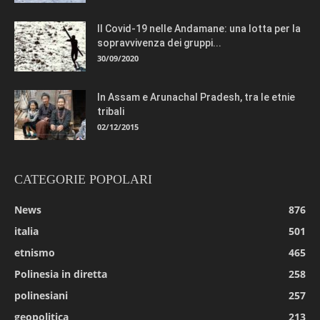
Il Covid-19 nelle Andamane: una lotta per la
sopravvivenza dei gruppi...
30/09/2020
In Assam e Arunachal Pradesh, tra le etnie
tribali
02/12/2015
CATEGORIE POPOLARI
News
876
italia
501
etnismo
465
Polinesia in diretta
258
polinesiani
257
geopolitica
213