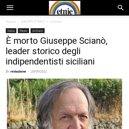
Home
GRUPPI ETNICI
siciliani
italia
News
siciliani
È morto Giuseppe Scianò,
leader storico degli
indipendentisti siciliani
Di
redazione
-
20/09/2022