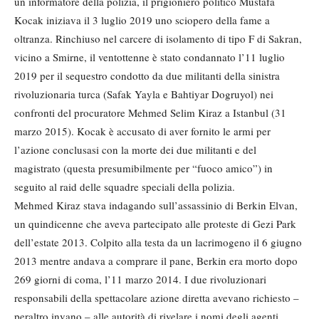
un informatore della polizia, il prigioniero politico Mustafa
Kocak iniziava il 3 luglio 2019 uno sciopero della fame a
oltranza. Rinchiuso nel carcere di isolamento di tipo F di Sakran,
vicino a Smirne, il ventottenne è stato condannato l’11 luglio
2019 per il sequestro condotto da due militanti della sinistra
rivoluzionaria turca (Safak Yayla e Bahtiyar Dogruyol) nei
confronti del procuratore Mehmed Selim Kiraz a Istanbul (31
marzo 2015). Kocak è accusato di aver fornito le armi per
l’azione conclusasi con la morte dei due militanti e del
magistrato (questa presumibilmente per “fuoco amico”) in
seguito al raid delle squadre speciali della polizia.
Mehmed Kiraz stava indagando sull’assassinio di Berkin Elvan,
un quindicenne che aveva partecipato alle proteste di Gezi Park
dell’estate 2013. Colpito alla testa da un lacrimogeno il 6 giugno
2013 mentre andava a comprare il pane, Berkin era morto dopo
269 giorni di coma, l’11 marzo 2014. I due rivoluzionari
responsabili della spettacolare azione diretta avevano richiesto –
peraltro invano – alle autorità di rivelare i nomi degli agenti