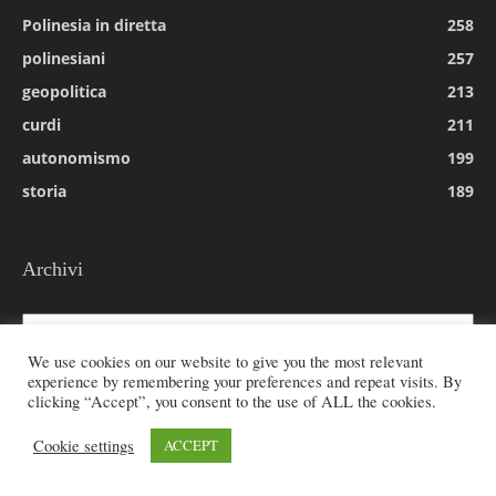
Polinesia in diretta
258
polinesiani
257
geopolitica
213
curdi
211
autonomismo
199
storia
189
Archivi
Archivi
We use cookies on our website to give you the most relevant
experience by remembering your preferences and repeat visits. By
clicking “Accept”, you consent to the use of ALL the cookies.
© 2026 All rights reserved - Etnie -
Cookie settings
ACCEPT
Email:
redazione@rivistaetnie.com