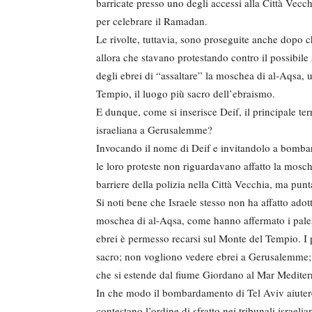
barricate presso uno degli accessi alla Città Vec
per celebrare il Ramadan.
Le rivolte, tuttavia, sono proseguite anche dopo ch
allora che stavano protestando contro il possibile 
degli ebrei di “assaltare” la moschea di al-Aqsa, u
Tempio, il luogo più sacro dell’ebraismo.
E dunque, come si inserisce Deif, il principale terr
israeliana a Gerusalemme?
Invocando il nome di Deif e invitandolo a bombard
le loro proteste non riguardavano affatto la mosch
barriere della polizia nella Città Vecchia, ma punt
Si noti bene che Israele stesso non ha affatto adot
moschea di al-Aqsa, come hanno affermato i palestin
ebrei è permesso recarsi sul Monte del Tempio. I p
sacro; non vogliono vedere ebrei a Gerusalemme;
che si estende dal fiume Giordano al Mar Medit
In che modo il bombardamento di Tel Aviv aiutere
contestano l’ordine di sfratto nei tribunali israeli