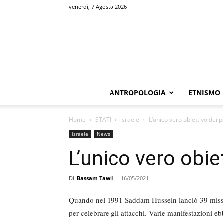
venerdì, 7 Agosto 2026
ANTROPOLOGIA
ETNISMO
Home
STATI
israele
L’unico vero obiettivo dei p
israele
News
L’unico vero obie
Di
Bassam Tawil
-
16/05/2021
Quando nel 1991 Saddam Hussein lanciò 39 missili
per celebrare gli attacchi. Varie manifestazioni eb