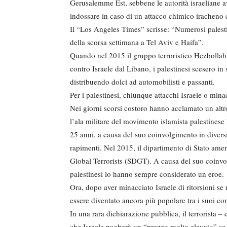
Gerusalemme Est, sebbene le autorità israeliane av
indossare in caso di un attacco chimico iracheno c
Il “Los Angeles Times” scrisse: “Numerosi palestin
della scorsa settimana a Tel Aviv e Haifa”.
Quando nel 2015 il gruppo terroristico Hezbollah, s
contro Israele dal Libano, i palestinesi scesero in
distribuendo dolci ad automobilisti e passanti.
Per i palestinesi, chiunque attacchi Israele o mina
Nei giorni scorsi costoro hanno acclamato un al
l’ala militare del movimento islamista palestinese H
25 anni, a causa del suo coinvolgimento in diversi at
rapimenti. Nel 2015, il dipartimento di Stato amer
Global Terrorists (SDGT). A causa del suo coinvol
palestinesi lo hanno sempre considerato un eroe.
Ora, dopo aver minacciato Israele di ritorsioni s
essere diventato ancora più popolare tra i suoi co
In una rara dichiarazione pubblica, il terrorista 
che Israele pagherà un “prezzo molto elevato” se