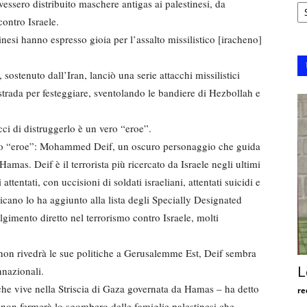
Ar
essero distribuito maschere antigas ai palestinesi, da
ontro Israele.
esi hanno espresso gioia per l’assalto missilistico [iracheno]
ostenuto dall’Iran, lanciò una serie attacchi missilistici
 strada per festeggiare, sventolando le bandiere di Hezbollah e
cci di distruggerlo è un vero “eroe”.
tro “eroe”: Mohammed Deif, un oscuro personaggio che guida
amas. Deif è il terrorista più ricercato da Israele negli ultimi
tentati, con uccisioni di soldati israeliani, attentati suicidi e
icano lo ha aggiunto alla lista degli Specially Designated
gimento diretto nel terrorismo contro Israele, molti
e non rivedrà le sue politiche a Gerusalemme Est, Deif sembra
nnazionali.
L
– che vive nella Striscia di Gaza governata da Hamas – ha detto
re
 non fermerà lo sgombero delle famiglie palestinesi che