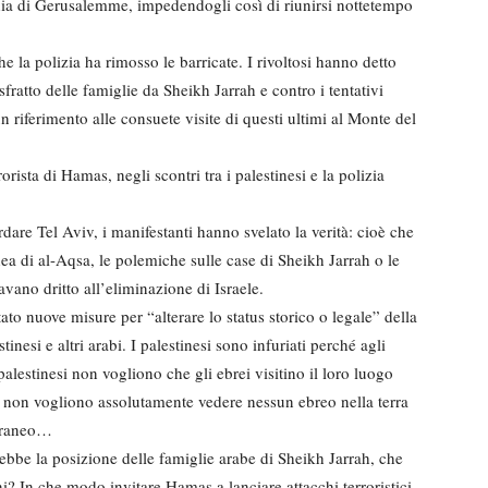
chia di Gerusalemme, impedendogli così di riunirsi nottetempo
e la polizia ha rimosso le barricate. I rivoltosi hanno detto
sfratto delle famiglie da Sheikh Jarrah e contro i tentativi
n riferimento alle consuete visite di questi ultimi al Monte del
orista di Hamas, negli scontri tra i palestinesi e la polizia
are Tel Aviv, i manifestanti hanno svelato la verità: cioè che
ea di al-Aqsa, le polemiche sulle case di Sheikh Jarrah o le
avano dritto all’eliminazione di Israele.
tato nuove misure per “alterare lo status storico o legale” della
esi e altri arabi. I palestinesi sono infuriati perché agli
alestinesi non vogliono che gli ebrei visitino il loro luogo
 non vogliono assolutamente vedere nessun ebreo nella terra
erraneo…
bbe la posizione delle famiglie arabe di Sheikh Jarrah, che
ani? In che modo invitare Hamas a lanciare attacchi terroristici