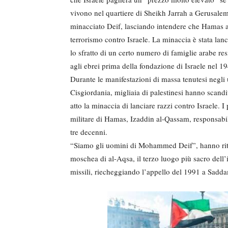
vivono nel quartiere di Sheikh Jarrah a Gerusale
minacciato Deif, lasciando intendere che Hamas avr
terrorismo contro Israele. La minaccia è stata l
lo sfratto di un certo numero di famiglie arabe re
agli ebrei prima della fondazione di Israele nel 1
Durante le manifestazioni di massa tenutesi negli 
Cisgiordania, migliaia di palestinesi hanno scand
atto la minaccia di lanciare razzi contro Israele. 
militare di Hamas, Izaddin al-Qassam, responsabile 
tre decenni.
“Siamo gli uomini di Mohammed Deif”, hanno ritma
moschea di al-Aqsa, il terzo luogo più sacro dell’
missili, riecheggiando l’appello del 1991 a Sadd