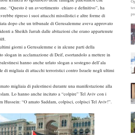
Og
mme. “Questo è un avvertimento chiaro e definitivo”, ha
te
pr
ebbe ripreso i suoi attacchi missilistici e altre forme di
anciata dopo che un tribunale di Gerusalemme aveva approvato
sidenti a Sheikh Jarrah dalle abitazioni che erano appartenute
948.
ultimi giorni a Gerusalemme e in alcune parti della
ito slogan in acclamazione di Deif, esortandolo a mettere in
I palestinesi hanno anche urlato slogan a sostegno dell’ala
di migliaia di attacchi terroristici contro Israele negli ultimi
to migliaia di palestinesi durante una manifestazione alla
islam. Lo hanno anche incitato a “colpire” Tel Aviv con i
am Hussein: “O amato Saddam, colpisci, colpisci Tel Aviv!”.