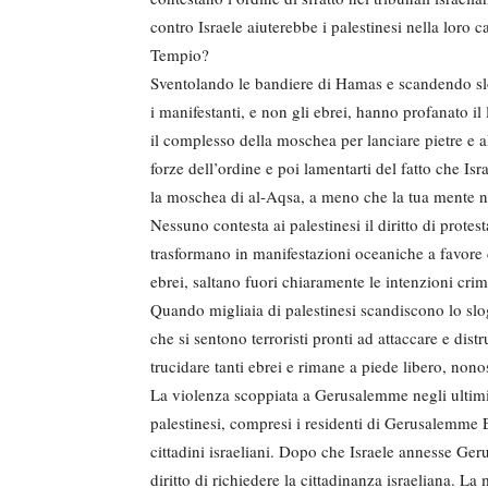
contro Israele aiuterebbe i palestinesi nella loro 
Tempio?
Sventolando le bandiere di Hamas e scandendo slo
i manifestanti, e non gli ebrei, hanno profanato i
il complesso della moschea per lanciare pietre e al
forze dell’ordine e poi lamentarti del fatto che Isr
la moschea di al-Aqsa, a meno che la tua mente non
Nessuno contesta ai palestinesi il diritto di protes
trasformano in manifestazioni oceaniche a favore
ebrei, saltano fuori chiaramente le intenzioni crim
Quando migliaia di palestinesi scandiscono lo 
che si sentono terroristi pronti ad attaccare e dist
trucidare tanti ebrei e rimane a piede libero, nonost
La violenza scoppiata a Gerusalemme negli ultimi
palestinesi, compresi i residenti di Gerusalemme Es
cittadini israeliani. Dopo che Israele annesse Geru
diritto di richiedere la cittadinanza israeliana. La