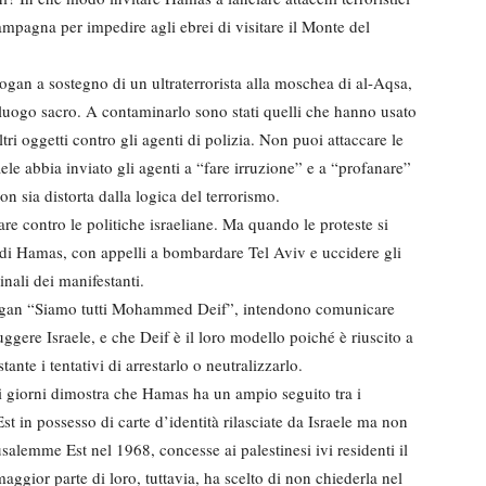
campagna per impedire agli ebrei di visitare il Monte del
gan a sostegno di un ultraterrorista alla moschea di al-Aqsa,
l luogo sacro. A contaminarlo sono stati quelli che hanno usato
tri oggetti contro gli agenti di polizia. Non puoi attaccare le
aele abbia inviato gli agenti a “fare irruzione” e a “profanare”
 sia distorta dalla logica del terrorismo.
tare contro le politiche israeliane. Ma quando le proteste si
 di Hamas, con appelli a bombardare Tel Aviv e uccidere gli
inali dei manifestanti.
slogan “Siamo tutti Mohammed Deif”, intendono comunicare
ruggere Israele, e che Deif è il loro modello poiché è riuscito a
ante i tentativi di arrestarlo o neutralizzarlo.
 giorni dimostra che Hamas ha un ampio seguito tra i
t in possesso di carte d’identità rilasciate da Israele ma non
salemme Est nel 1968, concesse ai palestinesi ivi residenti il
 maggior parte di loro, tuttavia, ha scelto di non chiederla nel