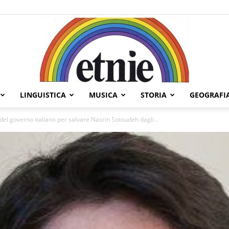
LINGUISTICA
MUSICA
STORIA
GEOGRAFI
Etnie
o del governo italiano per salvare Nasrin Sotoudeh dagli...