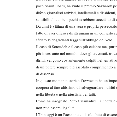
pace Shirin Ebadi, ha vinto il premio Sakharov pe
difeso giornalisti attivisti, intellettuali e dissiden
sensibili, di cui ben pochi avrebbero accettato di 
Da anni è vittima di una vera e propria persecuzio
fatto di aver difeso i diritti umani in un contesto
sfidato le degradanti leggi sull’obbligo del velo.
Il caso di Sotoudeh è il caso più celebre ma, pur
più incessante nel mondo, dove gli avvocati, trova
diritti, vengono costantemente colpiti nel tentati
di un potere sempre più assoluto comprimendo a tal 
di dissenso.
In questo momento storico l’avvocato ha un’import
coopera al fine altissimo di salvaguardare i diritti 
nella libertà e nella giustizia per tutti.
Come ha insegnato Piero Calamadrei, la libertà è c
non può esserci legalità.
L’Iran oggi è un Paese in cui il solo fatto di esse