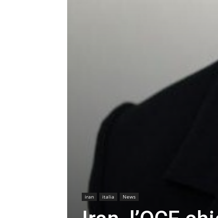
iran
italia
News