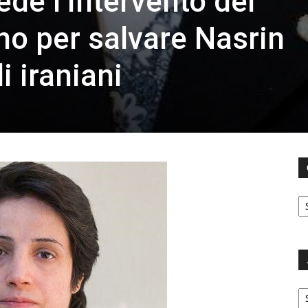
ede l’intervento del
no per salvare Nasrin
 iraniani
C
Ar