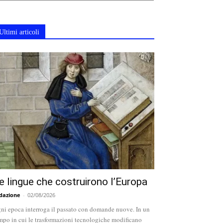
Ultimi articoli
e lingue che costruirono l’Europa
dazione
-
02/08/2026
ni epoca interroga il passato con domande nuove. In un
mpo in cui le trasformazioni tecnologiche modificano