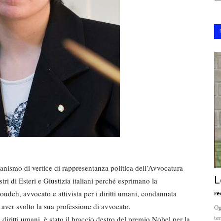
ismo di vertice di rappresentanza politica dell’Avvocatura
L
stri di Esteri e Giustizia italiani perché esprimano la
oudeh, avvocato e attivista per i diritti umani, condannata
re
aver svolto la sua professione di avvocato.
Og
te
iritti umani, è stato il braccio destro del premio Nobel per la