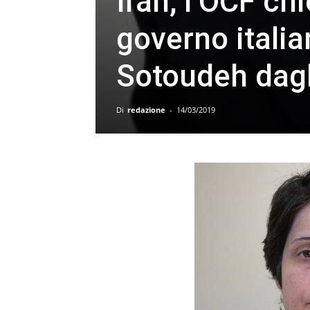
Iran, l’OCF chi
governo italia
Sotoudeh dagli
Di
redazione
-
14/03/2019