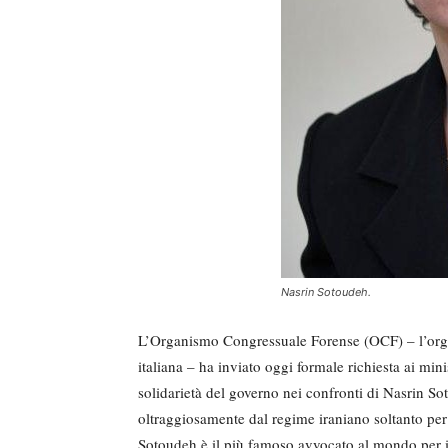
Nasrin Sotoudeh.
L’Organismo Congressuale Forense (OCF) – l’organ
italiana – ha inviato oggi formale richiesta ai mini
solidarietà del governo nei confronti di Nasrin Sot
oltraggiosamente dal regime iraniano soltanto per 
Sotoudeh è il più famoso avvocato al mondo per i d