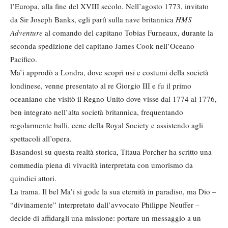
l’Europa, alla fine del XVIII secolo. Nell’agosto 1773, invitato
da Sir Joseph Banks, egli partì sulla nave britannica
HMS
Adventure
al comando del capitano Tobias Furneaux, durante la
seconda spedizione del capitano James Cook nell’Oceano
Pacifico.
Ma’i approdò a Londra, dove scoprì usi e costumi della società
londinese, venne presentato al re Giorgio III e fu il primo
oceaniano che visitò il Regno Unito dove visse dal 1774 al 1776,
ben integrato nell’alta società britannica, frequentando
regolarmente balli, cene della Royal Society e assistendo agli
spettacoli all’opera.
Basandosi su questa realtà storica, Titaua Porcher ha scritto una
commedia piena di vivacità interpretata con umorismo da
quindici attori.
La trama. Il bel Ma’i si gode la sua eternità in paradiso, ma Dio –
“divinamente” interpretato dall’avvocato Philippe Neuffer –
decide di affidargli una missione: portare un messaggio a un