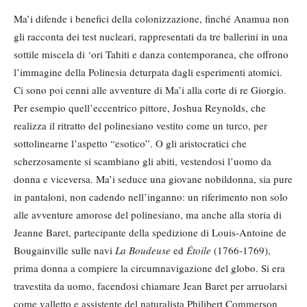
Ma’i difende i benefici della colonizzazione, finché Anamua non
gli racconta dei test nucleari, rappresentati da tre ballerini in una
sottile miscela di ‘ori Tahiti e danza contemporanea, che offrono
l’immagine della Polinesia deturpata dagli esperimenti atomici.
Ci sono poi cenni alle avventure di Ma’i alla corte di re Giorgio.
Per esempio quell’eccentrico pittore, Joshua Reynolds, che
realizza il ritratto del polinesiano vestito come un turco, per
sottolinearne l’aspetto “esotico”. O gli aristocratici che
scherzosamente si scambiano gli abiti, vestendosi l’uomo da
donna e viceversa. Ma’i seduce una giovane nobildonna, sia pure
in pantaloni, non cadendo nell’inganno: un riferimento non solo
alle avventure amorose del polinesiano, ma anche alla storia di
Jeanne Baret, partecipante della spedizione di Louis-Antoine de
Bougainville sulle navi
La Boudeuse
ed
Étoile
(1766-1769),
prima donna a compiere la circumnavigazione del globo. Si era
travestita da uomo, facendosi chiamare Jean Baret per arruolarsi
come valletto e assistente del naturalista Philibert Commerson