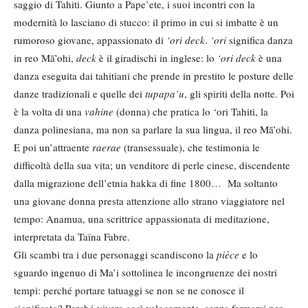
saggio di Tahiti. Giunto a Pape’ete, i suoi incontri con la
modernità lo lasciano di stucco: il primo in cui si imbatte è un
rumoroso giovane, appassionato di
‘ori deck
.
‘ori
significa danza
in reo Mā’ohi,
deck
è il giradischi in inglese: lo
‘ori deck
è una
danza eseguita dai tahitiani che prende in prestito le posture delle
danze tradizionali e quelle dei
tupapa’u
, gli spiriti della notte. Poi
è la volta di una
vahine
(donna) che pratica lo ‘ori Tahiti, la
danza polinesiana, ma non sa parlare la sua lingua, il reo Mā’ohi.
E poi un’attraente
raerae
(transessuale), che testimonia le
difficoltà della sua vita; un venditore di perle cinese, discendente
dalla migrazione dell’etnia hakka di fine 1800… Ma soltanto
una giovane donna presta attenzione allo strano viaggiatore nel
tempo: Anamua, una scrittrice appassionata di meditazione,
interpretata da Taïna Fabre.
Gli scambi tra i due personaggi scandiscono la
pièce
e lo
sguardo ingenuo di Ma’i sottolinea le incongruenze dei nostri
tempi: perché portare tatuaggi se non se ne conosce il