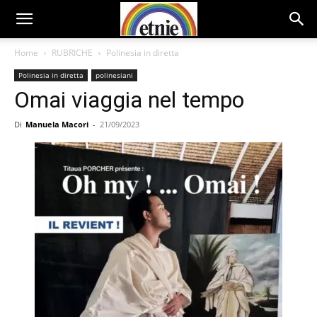
Home
RUBRICHE
Polinesia in diretta
Polinesia in diretta
polinesiani
Omai viaggia nel tempo
Di
Manuela Macori
-
21/09/2023