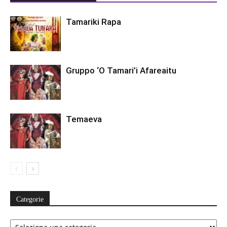
Tamariki Rapa
Gruppo ‘O Tamari’i Afareaitu
Temaeva
Categorie
Categorie