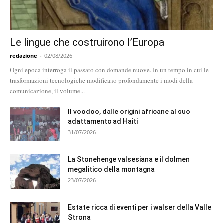
Le lingue che costruirono l’Europa
redazione
-
02/08/2026
Ogni epoca interroga il passato con domande nuove. In un tempo in cui le
trasformazioni tecnologiche modificano profondamente i modi della
comunicazione, il volume...
Il voodoo, dalle origini africane al suo
adattamento ad Haiti
31/07/2026
La Stonehenge valsesiana e il dolmen
megalitico della montagna
23/07/2026
Estate ricca di eventi per i walser della Valle
Strona