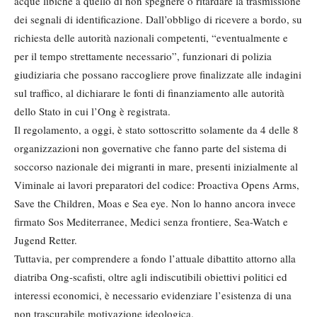
acque libiche a quello di non spegnere o ritardare la trasmissione
dei segnali di identificazione. Dall’obbligo di ricevere a bordo, su
richiesta delle autorità nazionali competenti, “eventualmente e
per il tempo strettamente necessario”, funzionari di polizia
giudiziaria che possano raccogliere prove finalizzate alle indagini
sul traffico, al dichiarare le fonti di finanziamento alle autorità
dello Stato in cui l’Ong è registrata.
Il regolamento, a oggi, è stato sottoscritto solamente da 4 delle 8
organizzazioni non governative che fanno parte del sistema di
soccorso nazionale dei migranti in mare, presenti inizialmente al
Viminale ai lavori preparatori del codice: Proactiva Opens Arms,
Save the Children, Moas e Sea eye. Non lo hanno ancora invece
firmato Sos Mediterranee, Medici senza frontiere, Sea-Watch e
Jugend Retter.
Tuttavia, per comprendere a fondo l’attuale dibattito attorno alla
diatriba Ong-scafisti, oltre agli indiscutibili obiettivi politici ed
interessi economici, è necessario evidenziare l’esistenza di una
non trascurabile motivazione ideologica.