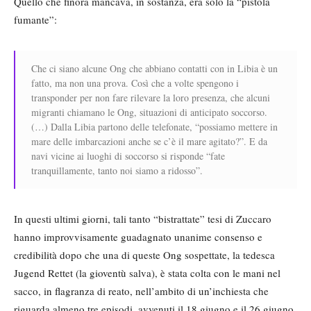
Quello che finora mancava, in sostanza, era solo la “pistola
fumante”:
Che ci siano alcune Ong che abbiano contatti con in Libia è un
fatto, ma non una prova. Così che a volte spengono i
transponder per non fare rilevare la loro presenza, che alcuni
migranti chiamano le Ong, situazioni di anticipato soccorso.
(…) Dalla Libia partono delle telefonate, “possiamo mettere in
mare delle imbarcazioni anche se c’è il mare agitato?”. E da
navi vicine ai luoghi di soccorso si risponde “fate
tranquillamente, tanto noi siamo a ridosso”.
In questi ultimi giorni, tali tanto “bistrattate” tesi di Zuccaro
hanno improvvisamente guadagnato unanime consenso e
credibilità dopo che una di queste Ong sospettate, la tedesca
Jugend Rettet (la gioventù salva), è stata colta con le mani nel
sacco, in flagranza di reato, nell’ambito di un’inchiesta che
riguarda almeno tre episodi, avvenuti il 18 giugno e il 26 giugno