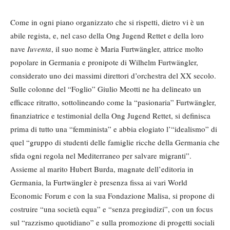
Come in ogni piano organizzato che si rispetti, dietro vi è un
abile regista, e, nel caso della Ong Jugend Rettet e della loro
nave
Iuventa
, il suo nome è Maria Furtwängler, attrice molto
popolare in Germania e pronipote di Wilhelm Furtwängler,
considerato uno dei massimi direttori d’orchestra del XX secolo.
Sulle colonne del “Foglio” Giulio Meotti ne ha delineato un
efficace ritratto, sottolineando come la “pasionaria” Furtwängler,
finanziatrice e testimonial della Ong Jugend Rettet, si definisca
prima di tutto una “femminista” e abbia elogiato l’“idealismo” di
quel “gruppo di studenti delle famiglie ricche della Germania che
sfida ogni regola nel Mediterraneo per salvare migranti”.
Assieme al marito Hubert Burda, magnate dell’editoria in
Germania, la Furtwängler è presenza fissa ai vari World
Economic Forum e con la sua Fondazione Malisa, si propone di
costruire “una società equa” e “senza pregiudizi”, con un focus
sul “razzismo quotidiano” e sulla promozione di progetti sociali