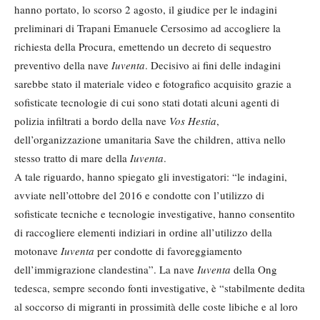
hanno portato, lo scorso 2 agosto, il giudice per le indagini
preliminari di Trapani Emanuele Cersosimo ad accogliere la
richiesta della Procura, emettendo un decreto di sequestro
preventivo della nave
Iuventa
. Decisivo ai fini delle indagini
sarebbe stato il materiale video e fotografico acquisito grazie a
sofisticate tecnologie di cui sono stati dotati alcuni agenti di
polizia infiltrati a bordo della nave
Vos Hestia
,
dell’organizzazione umanitaria Save the children, attiva nello
stesso tratto di mare della
Iuventa
.
A tale riguardo, hanno spiegato gli investigatori: “le indagini,
avviate nell’ottobre del 2016 e condotte con l’utilizzo di
sofisticate tecniche e tecnologie investigative, hanno consentito
di raccogliere elementi indiziari in ordine all’utilizzo della
motonave
Iuventa
per condotte di favoreggiamento
dell’immigrazione clandestina”. La nave
Iuventa
della Ong
tedesca, sempre secondo fonti investigative, è “stabilmente dedita
al soccorso di migranti in prossimità delle coste libiche e al loro