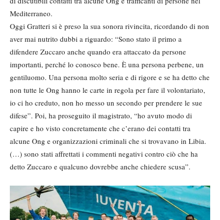
di discutibili contatti tra alcune Ong e trafficanti di persone nel
Mediterraneo.
Oggi Gratteri si è preso la sua sonora rivincita, ricordando di non
aver mai nutrito dubbi a riguardo: “Sono stato il primo a
difendere Zuccaro anche quando era attaccato da persone
importanti, perché lo conosco bene. È una persona perbene, un
gentiluomo. Una persona molto seria e di rigore e se ha detto che
non tutte le Ong hanno le carte in regola per fare il volontariato,
io ci ho creduto, non ho messo un secondo per prendere le sue
difese”. Poi, ha proseguito il magistrato, “ho avuto modo di
capire e ho visto concretamente che c’erano dei contatti tra
alcune Ong e organizzazioni criminali che si trovavano in Libia.
(…) sono stati affrettati i commenti negativi contro ciò che ha
detto Zuccaro e qualcuno dovrebbe anche chiedere scusa”.