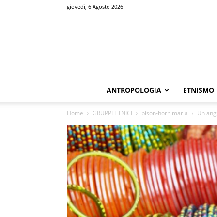
giovedì, 6 Agosto 2026
ANTROPOLOGIA
ETNISMO
Home
GRUPPI ETNICI
bison-horn maria
Un ango