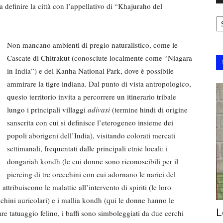
a definire la città con l’appellativo di “Khajuraho del
Ar
Non mancano ambienti di pregio naturalistico, come le
Cascate di Chitrakut (conosciute localmente come “Niagara
in India”) e del Kanha National Park, dove è possibile
ammirare la tigre indiana. Dal punto di vista antropologico,
questo territorio invita a percorrere un itinerario tribale
lungo i principali villaggi
adivasi
(termine hindi di origine
sanscrita con cui si definisce l’eterogeneo insieme dei
popoli aborigeni dell’India), visitando colorati mercati
settimanali, frequentati dalle principali etnie locali: i
dongariah kondh (le cui donne sono riconoscibili per il
piercing di tre orecchini con cui adornano le narici del
tribuiscono le malattie all’intervento di spiriti (le loro
hini auricolari) e i mallia kondh (qui le donne hanno le
L
lare tatuaggio felino, i baffi sono simboleggiati da due cerchi