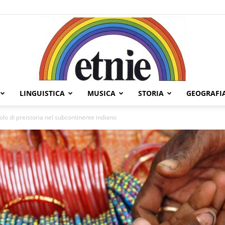
LINGUISTICA
MUSICA
STORIA
GEOGRAFI
Etnie
lo di preistoria nel subcontinente indiano