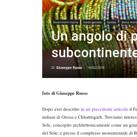
bison-horn maria
bodo-garaba
bonda
desia kon
Un angolo di p
subcontinente
Di
Giuseppe Russo
-
16/02/2018
foto di Giuseppe Russo
Dopo aver descritto ­
in un precedente articolo
il F
indiani di Orissa e Chhattisgarh. Troviamo intere
Sole, concepito architettonicamente come un grande
del Sole; e presso il complesso monumentale di B