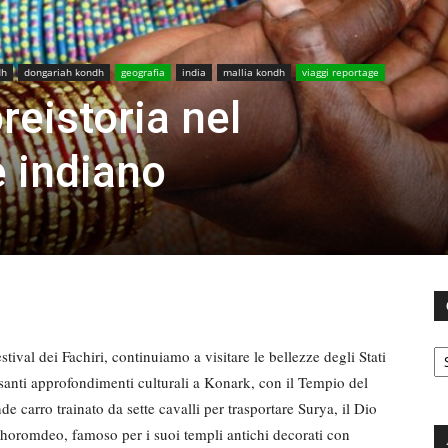
dh
dongariah kondh
geografia
india
mallia kondh
viaggi reportage
reistoria nel
 indiano
C
estival dei Fachiri, continuiamo a visitare le bellezze degli Stati
ssanti approfondimenti culturali a Konark, con il Tempio del
 carro trainato da sette cavalli per trasportare Surya, il Dio
horomdeo, famoso per i suoi templi antichi decorati con