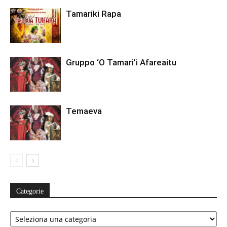
Tamariki Rapa
Gruppo ‘O Tamari’i Afareaitu
Temaeva
Categorie
Categorie