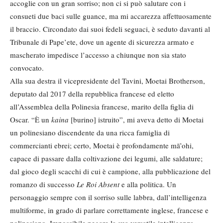
accoglie con un gran sorriso; non ci si può salutare con i
consueti due baci sulle guance, ma mi accarezza affettuosamente
il braccio. Circondato dai suoi fedeli seguaci, è seduto davanti al
Tribunale di Pape’ete, dove un agente di sicurezza armato e
mascherato impedisce l’accesso a chiunque non sia stato
convocato.
Alla sua destra il vicepresidente del Tavini, Moetai Brotherson,
deputato dal 2017 della repubblica francese ed eletto
all’Assemblea della Polinesia francese, marito della figlia di
Oscar. “È un
kaina
[burino] istruito”, mi aveva detto di Moetai
un polinesiano discendente da una ricca famiglia di
commercianti ebrei; certo, Moetai è profondamente mā’ohi,
capace di passare dalla coltivazione dei legumi, alle saldature;
dal gioco degli scacchi di cui è campione, alla pubblicazione del
romanzo di successo
Le Roi Absent
e alla politica. Un
personaggio sempre con il sorriso sulle labbra, dall’intelligenza
multiforme, in grado di parlare correttamente inglese, francese e