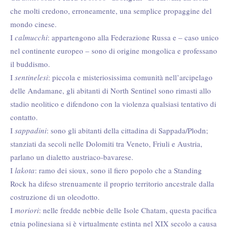
che molti credono, erroneamente, una semplice propaggine del
mondo cinese.
I
calmucchi
: appartengono alla Federazione Russa e – caso unico
nel continente europeo – sono di origine mongolica e professano
il buddismo.
I
sentinelesi
: piccola e misteriosissima comunità nell’arcipelago
delle Andamane, gli abitanti di North Sentinel sono rimasti allo
stadio neolitico e difendono con la violenza qualsiasi tentativo di
contatto.
I
sappadini
: sono gli abitanti della cittadina di Sappada/Plodn;
stanziati da secoli nelle Dolomiti tra Veneto, Friuli e Austria,
parlano un dialetto austriaco-bavarese.
I
lakota
: ramo dei sioux, sono il fiero popolo che a Standing
Rock ha difeso strenuamente il proprio territorio ancestrale dalla
costruzione di un oleodotto.
I
moriori
: nelle fredde nebbie delle Isole Chatam, questa pacifica
etnia polinesiana si è virtualmente estinta nel XIX secolo a causa