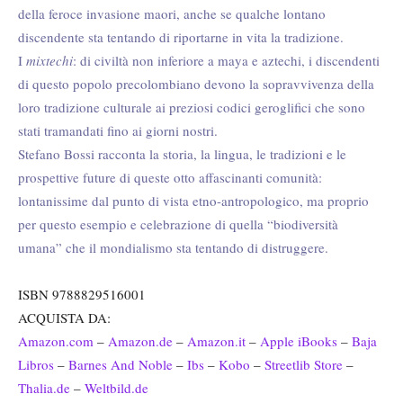
della feroce invasione maori, anche se qualche lontano
discendente sta tentando di riportarne in vita la tradizione.
I
mixtechi
: di civiltà non inferiore a maya e aztechi, i discendenti
di questo popolo precolombiano devono la sopravvivenza della
loro tradizione culturale ai preziosi codici geroglifici che sono
stati tramandati fino ai giorni nostri.
Stefano Bossi racconta la storia, la lingua, le tradizioni e le
prospettive future di queste otto affascinanti comunità:
lontanissime dal punto di vista etno-antropologico, ma proprio
per questo esempio e celebrazione di quella “biodiversità
umana” che il mondialismo sta tentando di distruggere.
ISBN 9788829516001
ACQUISTA DA:
Amazon.com
–
Amazon.de
–
Amazon.it
–
Apple iBooks
–
Baja
Libros
–
Barnes And Noble
–
Ibs
–
Kobo
–
Streetlib Store
–
Thalia.de
–
Weltbild.de