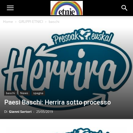
Home
GRUPPI ETNICI
baschi
baschi
News
spagna
Paesi Baschi: Herrira sotto processo
Di
Gianni Sartori
-
25/05/2019