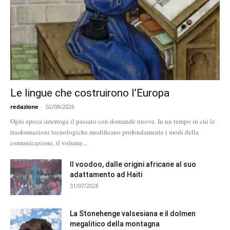
Le lingue che costruirono l’Europa
redazione
-
02/08/2026
Ogni epoca interroga il passato con domande nuove. In un tempo in cui le
trasformazioni tecnologiche modificano profondamente i modi della
comunicazione, il volume...
Il voodoo, dalle origini africane al suo
adattamento ad Haiti
31/07/2026
La Stonehenge valsesiana e il dolmen
megalitico della montagna