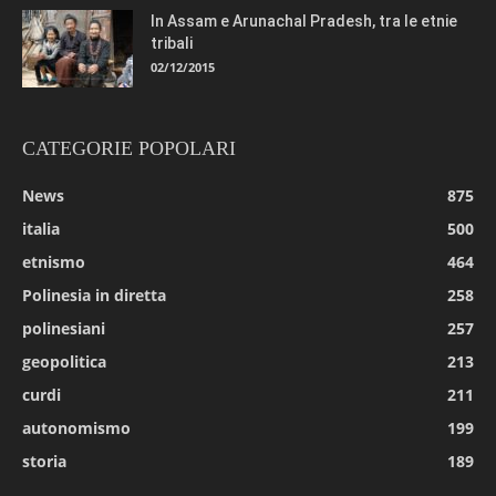
In Assam e Arunachal Pradesh, tra le etnie
tribali
02/12/2015
CATEGORIE POPOLARI
News
875
italia
500
etnismo
464
Polinesia in diretta
258
polinesiani
257
geopolitica
213
curdi
211
autonomismo
199
storia
189