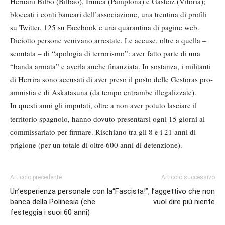
Hernani Bilbo (Bilbao), Irunea (Pamplona) e Gasteiz (Vitoria);
bloccati i conti bancari dell’associazione, una trentina di profili
su Twitter, 125 su Facebook e una quarantina di pagine web.
Diciotto persone venivano arrestate. Le accuse, oltre a quella –
scontata – di “apologia di terrorismo”: aver fatto parte di una
“banda armata” e averla anche finanziata. In sostanza, i militanti
di Herrira sono accusati di aver preso il posto delle Gestoras pro-
amnistia e di Askatasuna (da tempo entrambe illegalizzate).
In questi anni gli imputati, oltre a non aver potuto lasciare il
territorio spagnolo, hanno dovuto presentarsi ogni 15 giorni al
commissariato per firmare. Rischiano tra gli 8 e i 21 anni di
prigione (per un totale di oltre 600 anni di detenzione).
Articolo precedente
Articolo successivo
Un’esperienza personale con la
“Fascista!”, l’aggettivo che non
banca della Polinesia (che
vuol dire più niente
festeggia i suoi 60 anni)