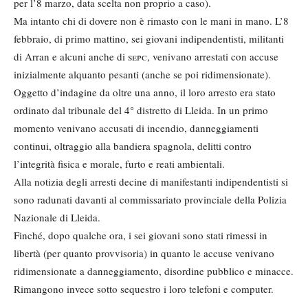
per l’8 marzo, data scelta non proprio a caso).
Ma intanto chi di dovere non è rimasto con le mani in mano. L’8
febbraio, di primo mattino, sei giovani indipendentisti, militanti
di Arran e alcuni anche di
sepc
, venivano arrestati con accuse
inizialmente alquanto pesanti (anche se poi ridimensionate).
Oggetto d’indagine da oltre una anno, il loro arresto era stato
ordinato dal tribunale del 4° distretto di Lleida. In un primo
momento venivano accusati di incendio, danneggiamenti
continui, oltraggio alla bandiera spagnola, delitti contro
l’integrità fisica e morale, furto e reati ambientali.
Alla notizia degli arresti decine di manifestanti indipendentisti si
sono radunati davanti al commissariato provinciale della Polizia
Nazionale di Lleida.
Finché, dopo qualche ora, i sei giovani sono stati rimessi in
libertà (per quanto provvisoria) in quanto le accuse venivano
ridimensionate a danneggiamento, disordine pubblico e minacce.
Rimangono invece sotto sequestro i loro telefoni e computer.