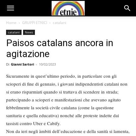
Home
GRUPPI ETNICI
catalani
catalani
News
Paisos catalans ancora in
agitazione
Di
Gianni Sartori
-
10/02/2023
Sicuramente in quest’ultimo periodo, in particolare con gli
scioperi di fine di gennaio, i giovani indipendentisti catalani non
si erano risparmiati quando si trattava di scendere in strada;
partecipando a scioperi e manifestazioni che avevano agitato
febbrilmente la società civile catalana (come la questione
sanitaria e quella educativa) nonché alle proteste indette dai
tassisti contro Uber e Cabify.
Non da ieri negli àmbiti dell’educazione e della sanità si lamenta,