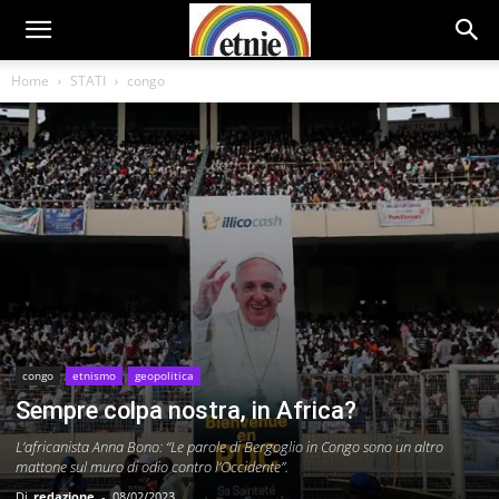
Home
STATI
congo
congo
etnismo
geopolitica
Sempre colpa nostra, in Africa?
L’africanista Anna Bono: “Le parole di Bergoglio in Congo sono un altro
mattone sul muro di odio contro l’Occidente”.
Di
redazione
-
08/02/2023