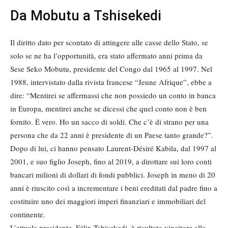
Da Mobutu a Tshisekedi
Il diritto dato per scontato di attingere alle casse dello Stato, se
solo se ne ha l’opportunità, era stato affermato anni prima da
Sese Seko Mobutu, presidente del Congo dal 1965 al 1997. Nel
1988, intervistato dalla rivista francese “Jeune Afrique”, ebbe a
dire: “Mentirei se affermassi che non possiedo un conto in banca
in Europa, mentirei anche se dicessi che quel conto non è ben
fornito. È vero. Ho un sacco di soldi. Che c’è di strano per una
persona che da 22 anni è presidente di un Paese tanto grande?”.
Dopo di lui, ci hanno pensato Laurent-Désiré Kabila, dal 1997 al
2001, e suo figlio Joseph, fino al 2019, a dirottare sui loro conti
bancari milioni di dollari di fondi pubblici. Joseph in meno di 20
anni è riuscito così a incrementare i beni ereditati dal padre fino a
costituire uno dei maggiori imperi finanziari e immobiliari del
continente.
L’attuale presidente, Félix Tshisekedi, è risultato vincitore alle