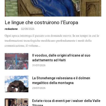
Le lingue che costruirono l’Europa
redazione
-
02/08/2026
Ogni epoca interroga il passato con domande nuove. In un tempo in cui le
trasformazioni tecnologiche modificano profondamente i modi della
comunicazione, il volume...
Il voodoo, dalle origini africane al suo
adattamento ad Haiti
31/07/2026
La Stonehenge valsesiana e il dolmen
megalitico della montagna
23/07/2026
Estate ricca di eventi per i walser della Valle
Strona