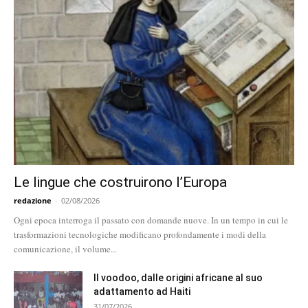
Le lingue che costruirono l’Europa
redazione
-
02/08/2026
Ogni epoca interroga il passato con domande nuove. In un tempo in cui le
trasformazioni tecnologiche modificano profondamente i modi della
comunicazione, il volume...
Il voodoo, dalle origini africane al suo
adattamento ad Haiti
31/07/2026