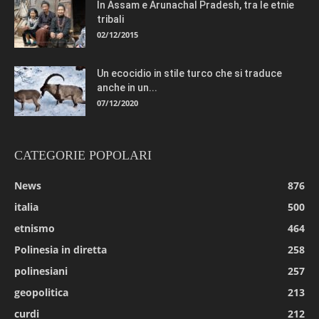
In Assam e Arunachal Pradesh, tra le etnie
tribali
02/12/2015
Un ecocidio in stile turco che si traduce
anche in un...
07/12/2020
CATEGORIE POPOLARI
News
876
italia
500
etnismo
464
Polinesia in diretta
258
polinesiani
257
geopolitica
213
curdi
212