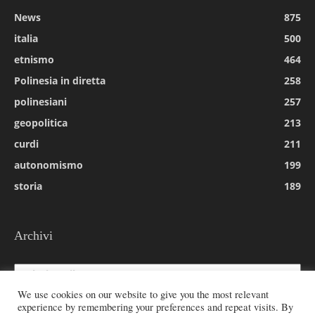
News
875
italia
500
etnismo
464
Polinesia in diretta
258
polinesiani
257
geopolitica
213
curdi
211
autonomismo
199
storia
189
Archivi
Archivi
We use cookies on our website to give you the most relevant
experience by remembering your preferences and repeat visits. By