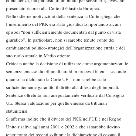
coincidenza, ma piuttosto di un modo per screditarli), avevano
presentato ricorso alla Corte di Giustizia Europea.
Nelle odierne motivazioni della sentenza la Corte spiega che
l’inserimento del PKK era stato giustificato riportando alcuni
episodi “non sufficientemente documentati dal punto di vista
giuridico”. In particolare, non si sarebbe tenuto conto dei
cambiamenti politico-strategici dell’organizzazione curda e del
suo ruolo attuale in Medio oriente.
Criticata anche la decisione di utilizzare come argomentazioni le
sentenze emesse da tribunali turchi in processi in cui – secondo
quanto ha dichiarato la Corte UE – non sarebbe stato
sufficientemente garantito il diritto alla difesa degli imputati.
Sentenze oltretutto non adeguatamente verificate dal Consiglio
UE. Stessa valutazione per quelle emesse da tribunali
statunitensi.
Si afferma inoltre che il divieto del PKK nell’UE e nel Regno
Unito risaliva agli anni 2001 e 2002 e che si sarebbe dovuto
tener conto dei recenti sviluppi: la dichiarazione di cessate il