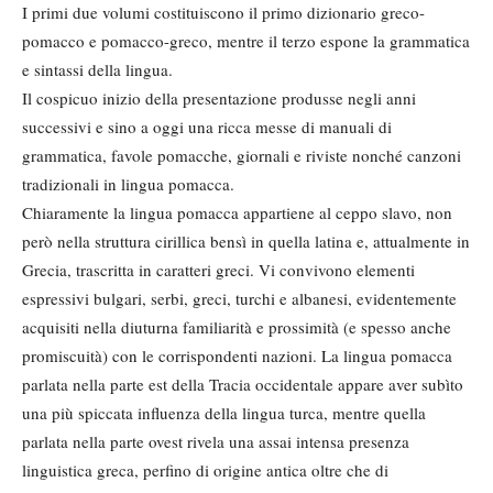
I primi due volumi costituiscono il primo dizionario greco-
pomacco e pomacco-greco, mentre il terzo espone la grammatica
e sintassi della lingua.
Il cospicuo inizio della presentazione produsse negli anni
successivi e sino a oggi una ricca messe di manuali di
grammatica, favole pomacche, giornali e riviste nonché canzoni
tradizionali in lingua pomacca.
Chiaramente la lingua pomacca appartiene al ceppo slavo, non
però nella struttura cirillica bensì in quella latina e, attualmente in
Grecia, trascritta in caratteri greci. Vi convivono elementi
espressivi bulgari, serbi, greci, turchi e albanesi, evidentemente
acquisiti nella diuturna familiarità e prossimità (e spesso anche
promiscuità) con le corrispondenti nazioni. La lingua pomacca
parlata nella parte est della Tracia occidentale appare aver subìto
una più spiccata influenza della lingua turca, mentre quella
parlata nella parte ovest rivela una assai intensa presenza
linguistica greca, perfino di origine antica oltre che di