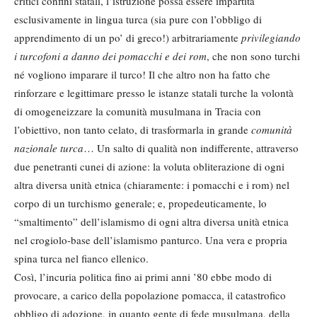
critici confini statali, l’istruzione possa essere impartita
esclusivamente in lingua turca (sia pure con l’obbligo di
apprendimento di un po’ di greco!) arbitrariamente
privilegiando
i turcofoni
a danno
dei pomacchi e dei rom
, che non sono turchi
né vogliono imparare il turco! Il che altro non ha fatto che
rinforzare e legittimare presso le istanze statali turche la volontà
di omogeneizzare la comunità musulmana in Tracia con
l’obiettivo, non tanto celato, di trasformarla in grande
comunità
nazionale turca
… Un salto di qualità non indifferente, attraverso
due penetranti cunei di azione: la voluta obliterazione di ogni
altra diversa unità etnica (chiaramente: i pomacchi e i rom) nel
corpo di un turchismo generale; e, propedeuticamente, lo
“smaltimento” dell’islamismo di ogni altra diversa unità etnica
nel crogiolo-base dell’islamismo panturco. Una vera e propria
spina turca nel fianco ellenico.
Così, l’incuria politica fino ai primi anni ’80 ebbe modo di
provocare, a carico della popolazione pomacca, il catastrofico
obbligo di adozione, in quanto gente di fede musulmana, della