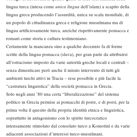
lingua turca (intesa come
unica lingua
dell’islam) a scapito della
lingua greca producendo l’assurdità, unica su scala mondiale, di
un popolo di cittadinanza greca e religione musulmana ma di
lingua artificiosamente turca, anziché rispettivamente pomacca e
romanì come storia e cultura testimoniano.
Certamente la mancanza sino a qualche decennio fa di forme
scritte della lingua pomacca (slava), per gran parte da attribuirsi
all’ostracismo imposto da varie autorità greche locali e centrali –
senza dimenticare però anche il mirato intervento di tutti gli
ambienti turchi attivi in Tracia – rese possibile e più facile la
“castratura linguistica” della società pomacca in Grecia.
Solo negli anni ’80 una certa “liberalizzazione” del sistema
politico in Grecia permise ai pomacchi di porre, e di porsi, per la
prima volta il quesito della propria identità etnica e linguistica,
soprattutto in antagonismo con lo spirito turcocratico
intensamente stimolato dal consolato turco a Komotinì e da varie
adiacenti associazioni d’interessi turco-musulmani.