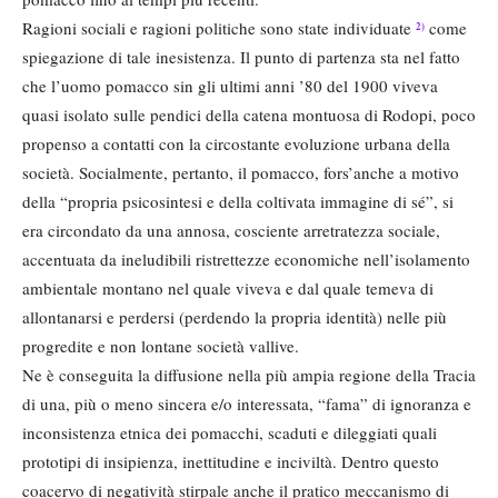
Ragioni sociali e ragioni politiche sono state individuate
come
2)
spiegazione di tale inesistenza. Il punto di partenza sta nel fatto
che l’uomo pomacco sin gli ultimi anni ’80 del 1900 viveva
quasi isolato sulle pendici della catena montuosa di Rodopi, poco
propenso a contatti con la circostante evoluzione urbana della
società. Socialmente, pertanto, il pomacco, fors’anche a motivo
della “propria psicosintesi e della coltivata immagine di sé”, si
era circondato da una annosa, cosciente arretratezza sociale,
accentuata da ineludibili ristrettezze economiche nell’isolamento
ambientale montano nel quale viveva e dal quale temeva di
allontanarsi e perdersi (perdendo la propria identità) nelle più
progredite e non lontane società vallive.
Ne è conseguita la diffusione nella più ampia regione della Tracia
di una, più o meno sincera e/o interessata, “fama” di ignoranza e
inconsistenza etnica dei pomacchi, scaduti e dileggiati quali
prototipi di insipienza, inettitudine e inciviltà. Dentro questo
coacervo di negatività stirpale anche il pratico meccanismo di