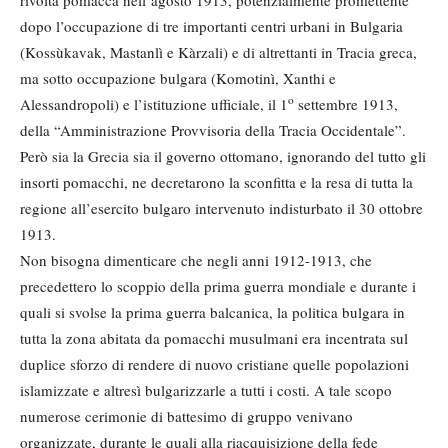
dopo l’occupazione di tre importanti centri urbani in Bulgaria
(Kossùkavak, Mastanlì e Kàrzali) e di altrettanti in Tracia greca,
ma sotto occupazione bulgara (Komotinì, Xanthi e
o
Alessandropoli) e l’istituzione ufficiale, il 1
settembre 1913,
della “Amministrazione Provvisoria della Tracia Occidentale”.
Però sia la Grecia sia il governo ottomano, ignorando del tutto gli
insorti pomacchi, ne decretarono la sconfitta e la resa di tutta la
regione all’esercito bulgaro intervenuto indisturbato il 30 ottobre
1913.
Non bisogna dimenticare che negli anni 1912-1913, che
precedettero lo scoppio della prima guerra mondiale e durante i
quali si svolse la prima guerra balcanica, la politica bulgara in
tutta la zona abitata da pomacchi musulmani era incentrata sul
duplice sforzo di rendere di nuovo cristiane quelle popolazioni
islamizzate e altresì bulgarizzarle a tutti i costi. A tale scopo
numerose cerimonie di battesimo di gruppo venivano
organizzate, durante le quali alla riacquisizione della fede