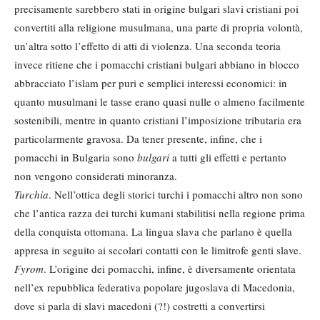
precisamente sarebbero stati in origine bulgari slavi cristiani poi
convertiti alla religione musulmana, una parte di propria volontà,
un’altra sotto l’effetto di atti di violenza. Una seconda teoria
invece ritiene che i pomacchi cristiani bulgari abbiano in blocco
abbracciato l’islam per puri e semplici interessi economici: in
quanto musulmani le tasse erano quasi nulle o almeno facilmente
sostenibili, mentre in quanto cristiani l’imposizione tributaria era
particolarmente gravosa. Da tener presente, infine, che i
pomacchi in Bulgaria sono
bulgari
a tutti gli effetti e pertanto
non vengono considerati minoranza.
Turchia
. Nell’ottica degli storici turchi i pomacchi altro non sono
che l’antica razza dei turchi kumani stabilitisi nella regione prima
della conquista ottomana. La lingua slava che parlano è quella
appresa in seguito ai secolari contatti con le limitrofe genti slave.
Fyrom
. L’origine dei pomacchi, infine, è diversamente orientata
nell’ex repubblica federativa popolare jugoslava di Macedonia,
dove si parla di slavi macedoni (?!) costretti a convertirsi