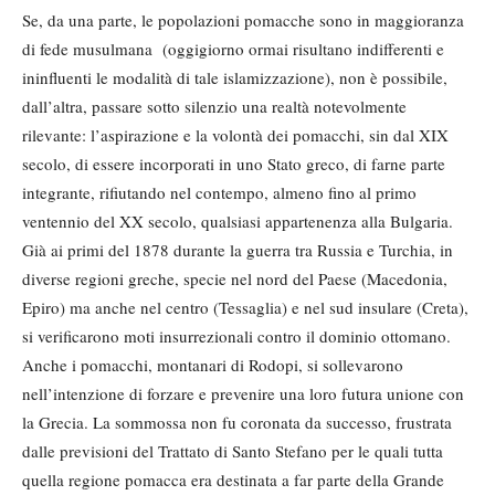
Se, da una parte, le popolazioni pomacche sono in maggioranza
di fede musulmana (oggigiorno ormai risultano indifferenti e
ininfluenti le modalità di tale islamizzazione), non è possibile,
dall’altra, passare sotto silenzio una realtà notevolmente
rilevante: l’aspirazione e la volontà dei pomacchi, sin dal XIX
secolo, di essere incorporati in uno Stato greco, di farne parte
integrante, rifiutando nel contempo, almeno fino al primo
ventennio del XX secolo, qualsiasi appartenenza alla Bulgaria.
Già ai primi del 1878 durante la guerra tra Russia e Turchia, in
diverse regioni greche, specie nel nord del Paese (Macedonia,
Epiro) ma anche nel centro (Tessaglia) e nel sud insulare (Creta),
si verificarono moti insurrezionali contro il dominio ottomano.
Anche i pomacchi, montanari di Rodopi, si sollevarono
nell’intenzione di forzare e prevenire una loro futura unione con
la Grecia. La sommossa non fu coronata da successo, frustrata
dalle previsioni del Trattato di Santo Stefano per le quali tutta
quella regione pomacca era destinata a far parte della Grande