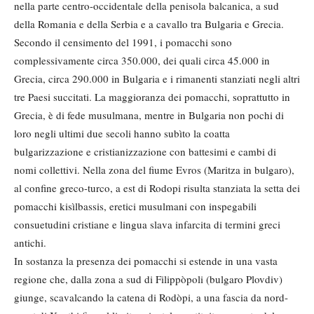
nella parte centro-occidentale della penisola balcanica, a sud
della Romania e della Serbia e a cavallo tra Bulgaria e Grecia.
Secondo il censimento del 1991, i pomacchi sono
complessivamente circa 350.000, dei quali circa 45.000 in
Grecia, circa 290.000 in Bulgaria e i rimanenti stanziati negli altri
tre Paesi succitati. La maggioranza dei pomacchi, soprattutto in
Grecia, è di fede musulmana, mentre in Bulgaria non pochi di
loro negli ultimi due secoli hanno subìto la coatta
bulgarizzazione e cristianizzazione con battesimi e cambi di
nomi collettivi. Nella zona del fiume Evros (Maritza in bulgaro),
al confine greco-turco, a est di Rodopi risulta stanziata la setta dei
pomacchi kisìlbassis, eretici musulmani con inspegabili
consuetudini cristiane e lingua slava infarcita di termini greci
antichi.
In sostanza la presenza dei pomacchi si estende in una vasta
regione che, dalla zona a sud di Filippòpoli (bulgaro Plovdiv)
giunge, scavalcando la catena di Rodòpi, a una fascia da nord-