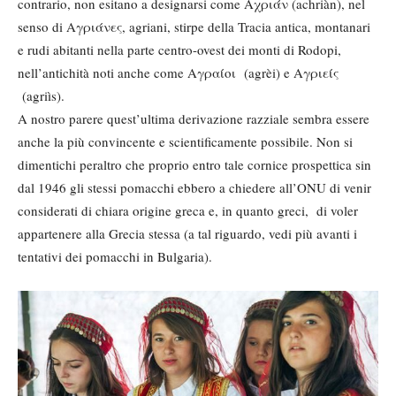
contrario, non esitano a designarsi come Αχριάν (achriàn), nel
senso di Αγριάνες, agriani, stirpe della Tracia antica, montanari
e rudi abitanti nella parte centro-ovest dei monti di Rodopi,
nell’antichità noti anche come Αγραίοι (agrèi) e Αγριείς
(agriìs).
A nostro parere quest’ultima derivazione razziale sembra essere
anche la più convincente e scientificamente possibile. Non si
dimentichi peraltro che proprio entro tale cornice prospettica sin
dal 1946 gli stessi pomacchi ebbero a chiedere all’ONU di venir
considerati di chiara origine greca e, in quanto greci, di voler
appartenere alla Grecia stessa (a tal riguardo, vedi più avanti i
tentativi dei pomacchi in Bulgaria).