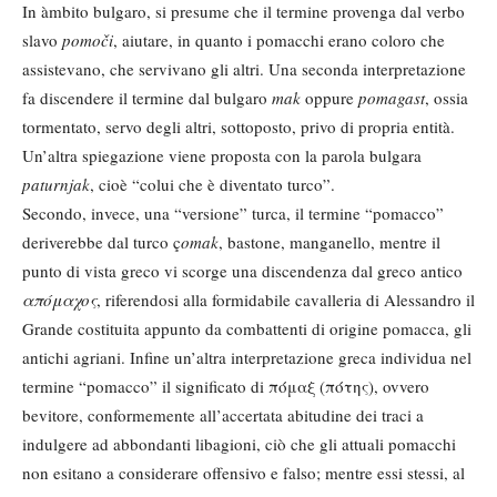
In àmbito bulgaro, si presume che il termine provenga dal verbo
slavo
pomoči
, aiutare, in quanto i pomacchi erano coloro che
assistevano, che servivano gli altri. Una seconda interpretazione
fa discendere il termine dal bulgaro
mak
oppure
pomagast
, ossia
tormentato, servo degli altri, sottoposto, privo di propria entità.
Un’altra spiegazione viene proposta con la parola bulgara
paturnjak
, cioè “colui che è diventato turco”.
Secondo, invece, una “versione” turca, il termine “pomacco”
deriverebbe dal turco ç
omak
, bastone, manganello, mentre il
punto di vista greco vi scorge una discendenza dal greco antico
απόμαχος
, riferendosi alla formidabile cavalleria di Alessandro il
Grande costituita appunto da combattenti di origine pomacca, gli
antichi agriani. Infine un’altra interpretazione greca individua nel
termine “pomacco” il significato di πόμαξ (πότης), ovvero
bevitore, conformemente all’accertata abitudine dei traci a
indulgere ad abbondanti libagioni, ciò che gli attuali pomacchi
non esitano a considerare offensivo e falso; mentre essi stessi, al