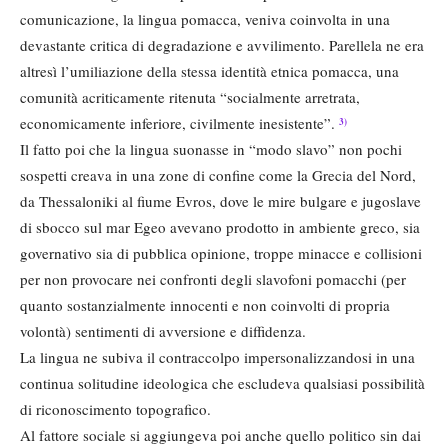
comunicazione, la lingua pomacca, veniva coinvolta in una
devastante critica di degradazione e avvilimento. Parellela ne era
altresì l’umiliazione della stessa identità etnica pomacca, una
comunità acriticamente ritenuta “socialmente arretrata,
economicamente inferiore, civilmente inesistente”.
3)
Il fatto poi che la lingua suonasse in “modo slavo” non pochi
sospetti creava in una zone di confine come la Grecia del Nord,
da Thessaloniki al fiume Evros, dove le mire bulgare e jugoslave
di sbocco sul mar Egeo avevano prodotto in ambiente greco, sia
governativo sia di pubblica opinione, troppe minacce e collisioni
per non provocare nei confronti degli slavofoni pomacchi (per
quanto sostanzialmente innocenti e non coinvolti di propria
volontà) sentimenti di avversione e diffidenza.
La lingua ne subiva il contraccolpo impersonalizzandosi in una
continua solitudine ideologica che escludeva qualsiasi possibilità
di riconoscimento topografico.
Al fattore sociale si aggiungeva poi anche quello politico sin dai