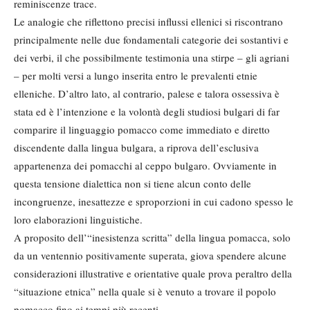
reminiscenze trace.
Le analogie che riflettono precisi influssi ellenici si riscontrano
principalmente nelle due fondamentali categorie dei sostantivi e
dei verbi, il che possibilmente testimonia una stirpe – gli agriani
– per molti versi a lungo inserita entro le prevalenti etnie
elleniche. D’altro lato, al contrario, palese e talora ossessiva è
stata ed è l’intenzione e la volontà degli studiosi bulgari di far
comparire il linguaggio pomacco come immediato e diretto
discendente dalla lingua bulgara, a riprova dell’esclusiva
appartenenza dei pomacchi al ceppo bulgaro. Ovviamente in
questa tensione dialettica non si tiene alcun conto delle
incongruenze, inesattezze e sproporzioni in cui cadono spesso le
loro elaborazioni linguistiche.
A proposito dell’“inesistenza scritta” della lingua pomacca, solo
da un ventennio positivamente superata, giova spendere alcune
considerazioni illustrative e orientative quale prova peraltro della
“situazione etnica” nella quale si è venuto a trovare il popolo
pomacco fino ai tempi più recenti.