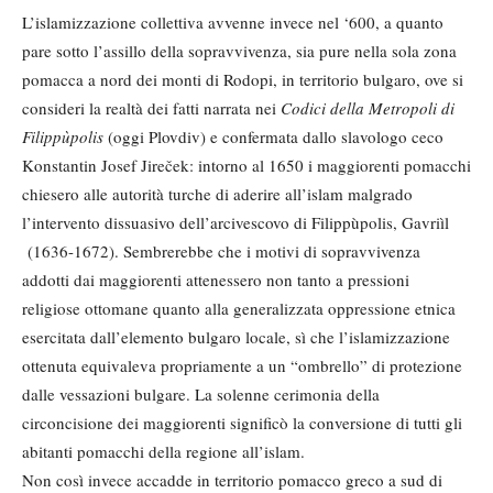
L’islamizzazione collettiva avvenne invece nel ‘600, a quanto
pare sotto l’assillo della sopravvivenza, sia pure nella sola zona
pomacca a nord dei monti di Rodopi, in territorio bulgaro, ove si
consideri la realtà dei fatti narrata nei
Codici della Metropoli di
Filippùpolis
(oggi Plovdiv) e confermata dallo slavologo ceco
Konstantin Josef Jireček: intorno al 1650 i maggiorenti pomacchi
chiesero alle autorità turche di aderire all’islam malgrado
l’intervento dissuasivo dell’arcivescovo di Filippùpolis, Gavriìl
(1636-1672). Sembrerebbe che i motivi di sopravvivenza
addotti dai maggiorenti attenessero non tanto a pressioni
religiose ottomane quanto alla generalizzata oppressione etnica
esercitata dall’elemento bulgaro locale, sì che l’islamizzazione
ottenuta equivaleva propriamente a un “ombrello” di protezione
dalle vessazioni bulgare. La solenne cerimonia della
circoncisione dei maggiorenti significò la conversione di tutti gli
abitanti pomacchi della regione all’islam.
Non così invece accadde in territorio pomacco greco a sud di