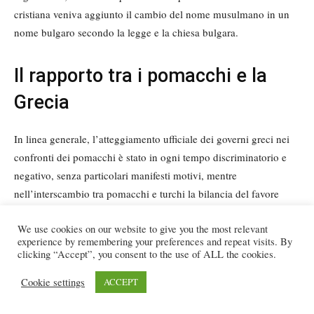
cristiana veniva aggiunto il cambio del nome musulmano in un
nome bulgaro secondo la legge e la chiesa bulgara.
Il rapporto tra i pomacchi e la
Grecia
In linea generale, l’atteggiamento ufficiale dei governi greci nei
confronti dei pomacchi è stato in ogni tempo discriminatorio e
negativo, senza particolari manifesti motivi, mentre
nell’interscambio tra pomacchi e turchi la bilancia del favore
pende addirittura – si direbbe contro natura e contro ogni logica
We use cookies on our website to give you the most relevant
– dalla parte turca lasciando la parte pomacca in una permanente
experience by remembering your preferences and repeat visits. By
situazione di stallo politico, culturale e confessionale.
clicking “Accept”, you consent to the use of ALL the cookies.
Appare chiaramente la (non dichiarata) volontà ellenica non solo
Cookie settings
ACCEPT
di abbandonare la gente pomacca, ma anche di rendere sempre
più facile la sua caduta nel soffocante abbraccio assimilante della