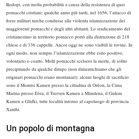
Rodopi, con molta probabilità a causa della resistenza di quei
pomacchi cristiani; qualche anno più tardi, nel 1656, l’attacco di
forze militari turche condusse alla violenta islamizzazione dei
maggiorenti pomacchi e degli altri abitanti. Lo sradicamento del
cristianesimo in territorio pomacco portò alla distruzione di 218
chiese e di 336 cappelle. Ancor oggi ne sono visibili le rovine. In
ogni modo, non sempre l’islamizzazione ebbe esito positivo,
volontario o coatto. Molti pomacchi scelsero la morte, di solito
precipitando da qualche dirupo (non dimentichiamo che gli
originari pomacchi erano montanari): alcuni luoghi di sacrificio
sono il Momtsi Kamen presso la cittadina di Orèon, la Cima
Marina presso Eòra, il Tserven Kamen a Màndena, il Gulem
Kamen a Glàfki, tutte località intorno al capoluogo di provincia
Xanthi.
Un popolo di montagna