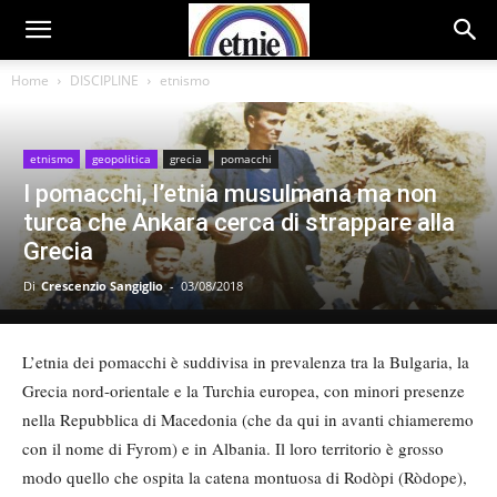
Home
DISCIPLINE
etnismo
etnismo
geopolitica
grecia
pomacchi
I pomacchi, l’etnia musulmana ma non
turca che Ankara cerca di strappare alla
Grecia
Di
Crescenzio Sangiglio
-
03/08/2018
L’etnia dei pomacchi è suddivisa in prevalenza tra la Bulgaria, la
Grecia nord-orientale e la Turchia europea, con minori presenze
nella Repubblica di Macedonia (che da qui in avanti chiameremo
con il nome di Fyrom) e in Albania. Il loro territorio è grosso
modo quello che ospita la catena montuosa di Rodòpi (Ròdope),