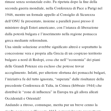
rimase senza sostanziale esito. Fu ripetuta dopo la fine della
seconda guerra mondiale, nella Conferenza di Pace a Parigi nel
1946, mentre un formale appello al Consiglio di Sicurezza
dell’ONU fu presentato, insieme a paralleli passi presso il
ministero degli Esteri americano, con l’istanza di liberazione
dalla potestà bulgara e l’inserimento nella regione pomacca
greca mediante referendum.
Una simile soluzione avrebbe significato altresì e soprattutto la
concessione vera e propria alla Grecia di un cospicuo territorio
bulgaro a nord di Rodopi, cosa che nell’“economia” dei piani
delle Grandi Potenze era escluso che potesse trovar
accoglimento. Infatti, per ulteriore sfortuna dei pomacchi bulgari,
l’iniziativa fu del tutto ignorata, “superata” dalle risultanze della
precedente Conferenza di Yalta, in Crimea (febbraio 1944) che
distribuì le “zone di influenza” in Europa tra gli allora alleati
Occidentali e Orientali!
Andando a ritroso, comunque, merita pur un breve cenno la
rivolta pomacca nell’agosto 1913, potenzialmente promettente