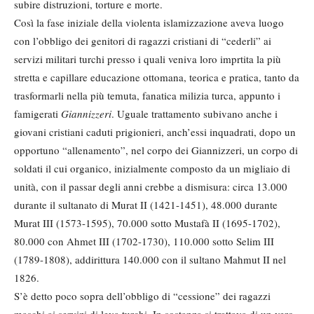
subire distruzioni, torture e morte.
Così la fase iniziale della violenta islamizzazione aveva luogo
con l’obbligo dei genitori di ragazzi cristiani di “cederli” ai
servizi militari turchi presso i quali veniva loro imprtita la più
stretta e capillare educazione ottomana, teorica e pratica, tanto da
trasformarli nella più temuta, fanatica milizia turca, appunto i
famigerati
Giannizzeri
. Uguale trattamento subivano anche i
giovani cristiani caduti prigionieri, anch’essi inquadrati, dopo un
opportuno “allenamento”, nel corpo dei Giannizzeri, un corpo di
soldati il cui organico, inizialmente composto da un migliaio di
unità, con il passar degli anni crebbe a dismisura: circa 13.000
durante il sultanato di Murat II (1421-1451), 48.000 durante
Murat III (1573-1595), 70.000 sotto Mustafà II (1695-1702),
80.000 con Ahmet III (1702-1730), 110.000 sotto Selim III
(1789-1808), addirittura 140.000 con il sultano Mahmut II nel
1826.
S’è detto poco sopra dell’obbligo di “cessione” dei ragazzi
maschi ai servizi di leva turchi. In sostanza si trattava di un vero