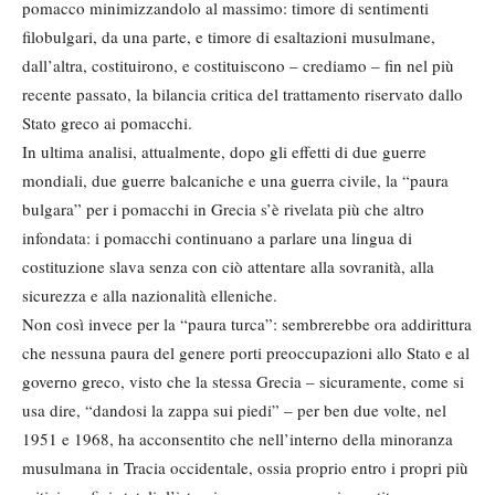
pomacco minimizzandolo al massimo: timore di sentimenti
filobulgari, da una parte, e timore di esaltazioni musulmane,
dall’altra, costituirono, e costituiscono – crediamo – fin nel più
recente passato, la bilancia critica del trattamento riservato dallo
Stato greco ai pomacchi.
In ultima analisi, attualmente, dopo gli effetti di due guerre
mondiali, due guerre balcaniche e una guerra civile, la “paura
bulgara” per i pomacchi in Grecia s’è rivelata più che altro
infondata: i pomacchi continuano a parlare una lingua di
costituzione slava senza con ciò attentare alla sovranità, alla
sicurezza e alla nazionalità elleniche.
Non così invece per la “paura turca”: sembrerebbe ora addirittura
che nessuna paura del genere porti preoccupazioni allo Stato e al
governo greco, visto che la stessa Grecia – sicuramente, come si
usa dire, “dandosi la zappa sui piedi” – per ben due volte, nel
1951 e 1968, ha acconsentito che nell’interno della minoranza
musulmana in Tracia occidentale, ossia proprio entro i propri più