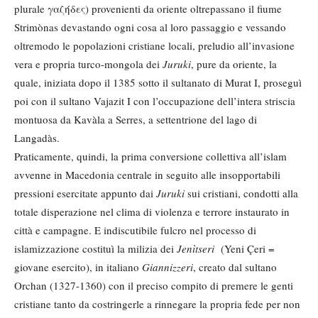
plurale γαζήδες) provenienti da oriente oltrepassano il fiume
Strimònas devastando ogni cosa al loro passaggio e vessando
oltremodo le popolazioni cristiane locali, preludio all’invasione
vera e propria turco-mongola dei
Juruki
, pure da oriente, la
quale, iniziata dopo il 1385 sotto il sultanato di Murat I, proseguì
poi con il sultano Vajazit I con l’occupazione dell’intera striscia
montuosa da Kavàla a Serres, a settentrione del lago di
Langadàs.
Praticamente, quindi, la prima conversione collettiva all’islam
avvenne in Macedonia centrale in seguito alle insopportabili
pressioni esercitate appunto dai
Juruki
sui cristiani, condotti alla
totale disperazione nel clima di violenza e terrore instaurato in
città e campagne. E indiscutibile fulcro nel processo di
islamizzazione costituì la milizia dei
Jenìtseri
(Yeni Çeri =
giovane esercito), in italiano
Giannizzeri
, creato dal sultano
Orchan (1327-1360) con il preciso compito di premere le genti
cristiane tanto da costringerle a rinnegare la propria fede per non