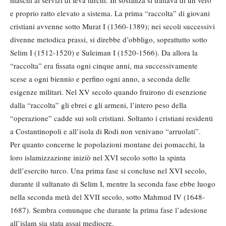
e proprio ratto elevato a sistema. La prima “raccolta” di giovani
cristiani avvenne sotto Murat I (1360-1389); nei secoli successivi
divenne metodica prassi, si direbbe d’obbligo, soprattutto sotto
Selim I (1512-1520) e Suleiman I (1520-1566). Da allora la
“raccolta” era fissata ogni cinque anni, ma successivamente
scese a ogni biennio e perfino ogni anno, a seconda delle
esigenze militari. Nel XV secolo quando fruirono di esenzione
dalla “raccolta” gli ebrei e gli armeni, l’intero peso della
“operazione” cadde sui soli cristiani. Soltanto i cristiani residenti
a Costantinopoli e all’isola di Rodi non venivano “arruolati”.
Per quanto concerne le popolazioni montane dei pomacchi, la
loro islamizzazione iniziò nel XVI secolo sotto la spinta
dell’esercito turco. Una prima fase si concluse nel XVI secolo,
durante il sultanato di Selim I, mentre la seconda fase ebbe luogo
nella seconda metà del XVII secolo, sotto Mahmud IV (1648-
1687). Sembra comunque che durante la prima fase l’adesione
all’islam sia stata assai mediocre.