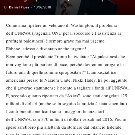
Di
Daniel Pipes
-
13/02/2018
Come ama ripetere un veterano di Washington, il problema
dell’UNRWA (l’agenzia ONU per il soccorso e l’assistenza ai
profughi palestinesi) è sempre grave ma mai urgente.
Ebbene, adesso è diventato anche urgente!
Ecco perché il presidente Trump ha twittato: “Ai palestinesi che
non vogliono più parlare di pace, perché dovremmo erogare in
futuro una di quelle somme spropositate?” L’ambasciatrice
americana presso le Nazioni Unite, Nikki Haley, ha poi aggiunto
che il governo statunitense è pronto a tagliare i fondi all’UNRWA.
E, secondo quanto riportato da “Axios”, sono stati congelati 125
milioni di dollari (anche se in seguito la notizia è stata smentita.)
I contribuenti americani sono i maggiori finanziatori
dell’UNRWA, con 370 milioni di dollari versati nel 2016. Poche
spese sarebbero più allettanti da stornare dal bilancio federale,
vista la lunga serie di comportamenti scorretti dell’agenzia: