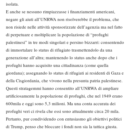
isolata.
E anche se nessuno rimpiazzasse i finanziamenti americani,
negare gli aiuti all’UNRWA non risolverebbe il problema, che
non risiede nelle attività sponsorizzate dell’agenzia ma nel fatto
di perpetuare e moltiplicare la popolazione di “profughi
palestinesi” in tre modi singolari e persino bizzarri: consentendo
di immortalare lo status di rifugiato trasmettendolo da una
generazione all’altra; mantenendo lo status anche dopo che i
profughi hanno acquisito una cittadinanza (come quella
giordana); assegnando lo status di rifugiati ai residenti di Gaza e
della Cisgiordania, che vivono nella presunta patria palestinese.
Questi stratagemmi hanno consentito all’UNRWA di ampliare
artificiosamente la popolazione di profughi, che nel 1949 erano
600mila e oggi sono 5,3 milioni. Ma una conta accurata dei
profughi veri ci rivela che essi sono attualmente circa 20 mila.
Pertanto, pur condividendo con entusiasmo gli obiettivi politici
di Trump, penso che bloccare i fondi non sia la tattica giusta.