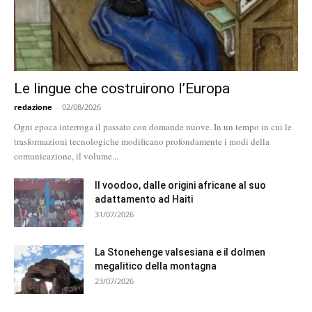
Le lingue che costruirono l’Europa
redazione
-
02/08/2026
Ogni epoca interroga il passato con domande nuove. In un tempo in cui le
trasformazioni tecnologiche modificano profondamente i modi della
comunicazione, il volume...
Il voodoo, dalle origini africane al suo
adattamento ad Haiti
31/07/2026
La Stonehenge valsesiana e il dolmen
megalitico della montagna
23/07/2026