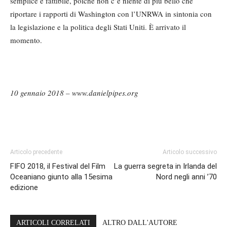
semplice e fattibile, poiché non c’è niente di più bello che
riportare i rapporti di Washington con l’UNRWA in sintonia con
la legislazione e la politica degli Stati Uniti. È arrivato il
momento.
10 gennaio 2018 – www.danielpipes.org
Articolo precedente
Articolo successivo
FIFO 2018, il Festival del Film
La guerra segreta in Irlanda del
Oceaniano giunto alla 15esima
Nord negli anni ’70
edizione
ARTICOLI CORRELATI
ALTRO DALL'AUTORE