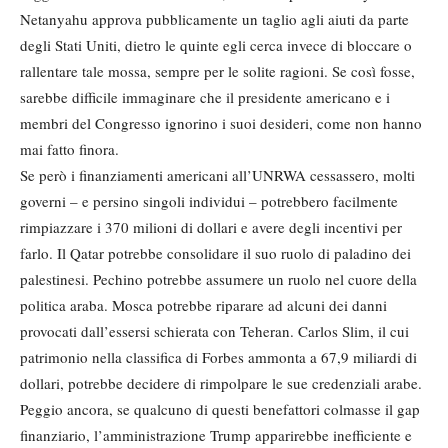
Netanyahu approva pubblicamente un taglio agli aiuti da parte
degli Stati Uniti, dietro le quinte egli cerca invece di bloccare o
rallentare tale mossa, sempre per le solite ragioni. Se così fosse,
sarebbe difficile immaginare che il presidente americano e i
membri del Congresso ignorino i suoi desideri, come non hanno
mai fatto finora.
Se però i finanziamenti americani all’UNRWA cessassero, molti
governi – e persino singoli individui – potrebbero facilmente
rimpiazzare i 370 milioni di dollari e avere degli incentivi per
farlo. Il Qatar potrebbe consolidare il suo ruolo di paladino dei
palestinesi. Pechino potrebbe assumere un ruolo nel cuore della
politica araba. Mosca potrebbe riparare ad alcuni dei danni
provocati dall’essersi schierata con Teheran. Carlos Slim, il cui
patrimonio nella classifica di Forbes ammonta a 67,9 miliardi di
dollari, potrebbe decidere di rimpolpare le sue credenziali arabe.
Peggio ancora, se qualcuno di questi benefattori colmasse il gap
finanziario, l’amministrazione Trump apparirebbe inefficiente e