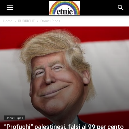
Home
RUBRICHE
Daniel Pipes
Daniel Pipes
“Profughi” palestinesi, falsi al 99 per cento