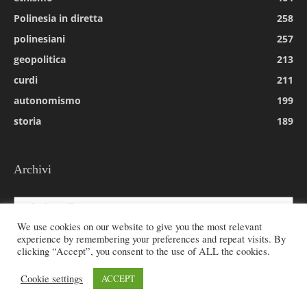
Polinesia in diretta
258
polinesiani
257
geopolitica
213
curdi
211
autonomismo
199
storia
189
Archivi
Archivi
We use cookies on our website to give you the most relevant
experience by remembering your preferences and repeat visits. By
clicking “Accept”, you consent to the use of ALL the cookies.
© 2026 All rights reserved - Etnie -
Cookie settings
ACCEPT
Email:
redazione@rivistaetnie.com