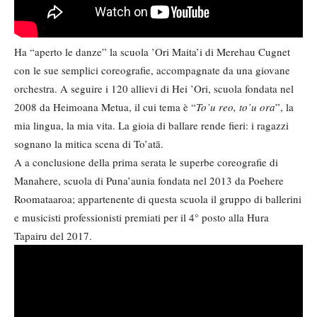
Ha “aperto le danze” la scuola ’Ori Maita’i di Merehau Cugnet
con le sue semplici coreografie, accompagnate da una giovane
orchestra. A seguire i 120 allievi di Hei ’Ori, scuola fondata nel
2008 da Heimoana Metua, il cui tema è “
To’u reo, to’u ora
”, la
mia lingua, la mia vita. La gioia di ballare rende fieri: i ragazzi
sognano la mitica scena di To’atā.
A a conclusione della prima serata le superbe coreografie di
Manahere, scuola di Puna’aunia fondata nel 2013 da Poehere
Roomataaroa; appartenente di questa scuola il gruppo di ballerini
e musicisti professionisti premiati per il 4° posto alla Hura
Tapairu del 2017.