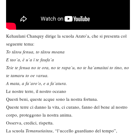
Kehaulani Chanquy dirige la scuola Arato’a, che si presenta col
seguente tema:
To tātou fenua, to tātou moana
E tao’a, è u’a ï te faufa’a
Teie te fenua no te ora, no te rapa’u, no te ha’amaitai to tino, no
te tamaru to oe varua.
A mata, a fa’aro’o, e a fa’atura.
Le nostre terre, il nostro oceano
Questi beni, queste acque sono la nostra fortuna.
Queste terre ci danno la vita, ci curano, fanno del bene al nostro
corpo, proteggono la nostra anima.
Osserva, credici, rispetta.
La scuola
Temanutiaitau
, “l’uccello guardiano del tempo”,