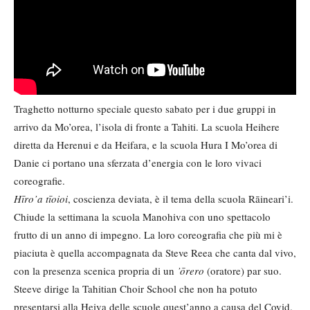
Traghetto notturno speciale questo sabato per i due gruppi in
arrivo da Mo’orea, l’isola di fronte a Tahiti. La scuola Heihere
diretta da Herenui e da Heifara, e la scuola Hura I Mo’orea di
Danie ci portano una sferzata d’energia con le loro vivaci
coreografie.
Hīro’a tīoioi
, coscienza deviata, è il tema della scuola Rāineari’i.
Chiude la settimana la scuola Manohiva con uno spettacolo
frutto di un anno di impegno. La loro coreografia che più mi è
piaciuta è quella accompagnata da Steve Reea che canta dal vivo,
con la presenza scenica propria di un
’
ōrero
(oratore) par suo.
Steeve dirige la Tahitian Choir School che non ha potuto
presentarsi alla Heiva delle scuole quest’anno a causa del Covid.