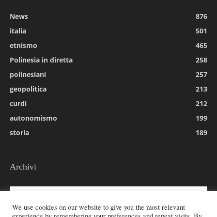
News
876
italia
501
etnismo
465
Polinesia in diretta
258
polinesiani
257
geopolitica
213
curdi
212
autonomismo
199
storia
189
Archivi
Archivi
We use cookies on our website to give you the most relevant
experience by remembering your preferences and repeat visits. By