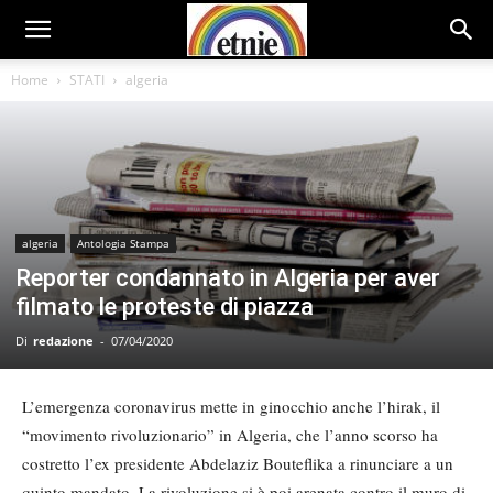
Home
STATI
algeria
algeria
Antologia Stampa
Reporter condannato in Algeria per aver
filmato le proteste di piazza
Di
redazione
-
07/04/2020
L’emergenza coronavirus mette in ginocchio anche l’hirak, il
“movimento rivoluzionario” in Algeria, che l’anno scorso ha
costretto l’ex presidente Abdelaziz Bouteflika a rinunciare a un
quinto mandato. La rivoluzione si è poi arenata contro il muro di