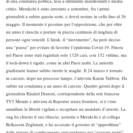
di una condanna politica, tesa a intimidire manifestanti e media
critici. Merakchi è stato arrestato a settembre, fra i primi
giornalisti a subire questa sorte, e dovrà restare in cella fino al 26
maggio. Il momento è pessimo per l’opposizione, che per oltre
un anno è riuscita a portare in piazza centinaia di migliaia di
persone ogni venerdì. L’hirak, il “movimento”, ha però deciso
una “pausa” per evitare di favorire l’epidemia Covid-19. Finora
nel Paese sono stati registrati solo 1320 casi, con 152 vittime, ma
il lock-down è rigido, come in altri Paesi arabi. Le autorità
giudiziarie hanno subito stretto le maglie. Il 24 marzo è tornato
in carcere, dopo un processo lampo, l’attivista Karim Tabbou. Ha
subito un condanna a un anno di carcere. Quattro giorni dopo il
giornalista Khaled Drareni, corrispondente della rete francese
TV5 Monde e attivista di Reporter senza frontiere, si è visto
annullare la libertà vigilata e recapitare un mandato d’arresto. La
ong ha chiesto il suo rilascio, assieme a Merakchi e al collega
Belkacem Zeghmati, e ha accusato il governo di “approfittare”
delle misure di confinamento anti-epidemia per “segnare punti”