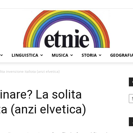
LINGUISTICA
MUSICA
STORIA
GEOGRAFI
Etnie
ta invenzione italiota (anzi elvetica)
nare? La solita
C
a (anzi elvetica)