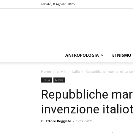
sabato, 8 Agosto 2026
ANTROPOLOGIA
ETNISMO
Home
STATI
italia
Repubbliche marinare? La soli
italia
News
Repubbliche mari
invenzione italiot
Di
Ettore Beggiato
-
17/08/2021