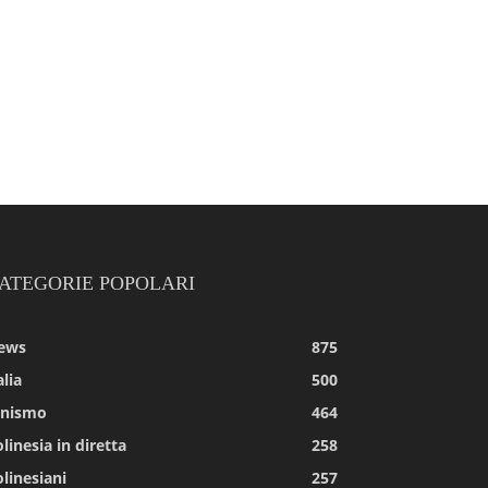
ATEGORIE POPOLARI
ews
875
alia
500
tnismo
464
linesia in diretta
258
linesiani
257