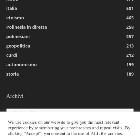
italia
501
etnismo
465
Polinesia in diretta
258
polinesiani
257
geopolitica
213
curdi
212
autonomismo
199
storia
189
Archivi
Archivi
We use cookies on our website to give you the most relevant
experience by remembering your preferences and repeat visits. By
clicking “Accept”, you consent to the use of ALL the cookies.