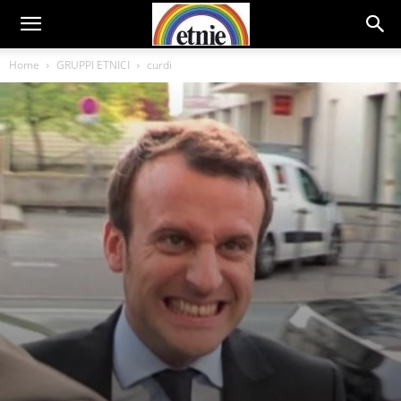
Home
GRUPPI ETNICI
curdi