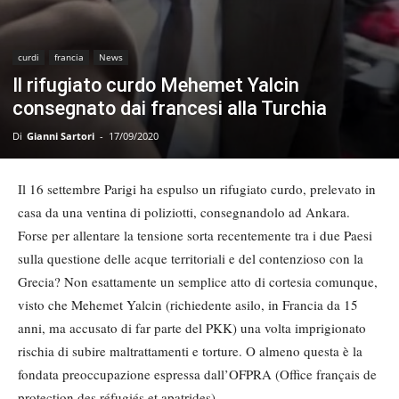
curdi
francia
News
Il rifugiato curdo Mehemet Yalcin
consegnato dai francesi alla Turchia
Di
Gianni Sartori
-
17/09/2020
Il 16 settembre Parigi ha espulso un rifugiato curdo, prelevato in
casa da una ventina di poliziotti, consegnandolo ad Ankara.
Forse per allentare la tensione sorta recentemente tra i due Paesi
sulla questione delle acque territoriali e del contenzioso con la
Grecia? Non esattamente un semplice atto di cortesia comunque,
visto che Mehemet Yalcin (richiedente asilo, in Francia da 15
anni, ma accusato di far parte del PKK) una volta imprigionato
rischia di subire maltrattamenti e torture. O almeno questa è la
fondata preoccupazione espressa dall’OFPRA (Office français de
protection des réfugiés et apatrides).