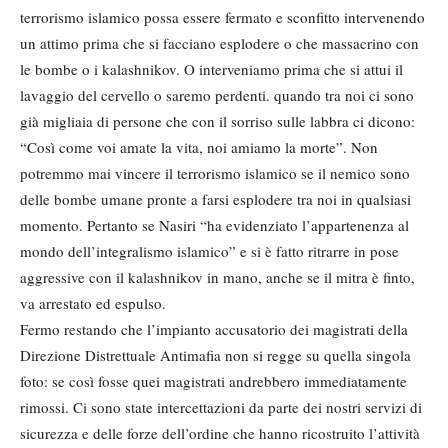
terrorismo islamico possa essere fermato e sconfitto intervenendo
un attimo prima che si facciano esplodere o che massacrino con
le bombe o i kalashnikov. O interveniamo prima che si attui il
lavaggio del cervello o saremo perdenti. quando tra noi ci sono
già migliaia di persone che con il sorriso sulle labbra ci dicono:
“Così come voi amate la vita, noi amiamo la morte”. Non
potremmo mai vincere il terrorismo islamico se il nemico sono
delle bombe umane pronte a farsi esplodere tra noi in qualsiasi
momento. Pertanto se Nasiri “ha evidenziato l’appartenenza al
mondo dell’integralismo islamico” e si è fatto ritrarre in pose
aggressive con il kalashnikov in mano, anche se il mitra è finto,
va arrestato ed espulso.
Fermo restando che l’impianto accusatorio dei magistrati della
Direzione Distrettuale Antimafia non si regge su quella singola
foto: se così fosse quei magistrati andrebbero immediatamente
rimossi. Ci sono state intercettazioni da parte dei nostri servizi di
sicurezza e delle forze dell’ordine che hanno ricostruito l’attività