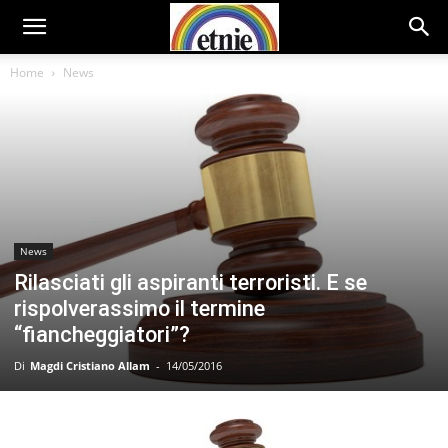
Home
News
News
Rilasciati gli aspiranti terroristi. E se
rispolverassimo il termine
“fiancheggiatori”?
Di
Magdi Cristiano Allam
-
14/05/2016