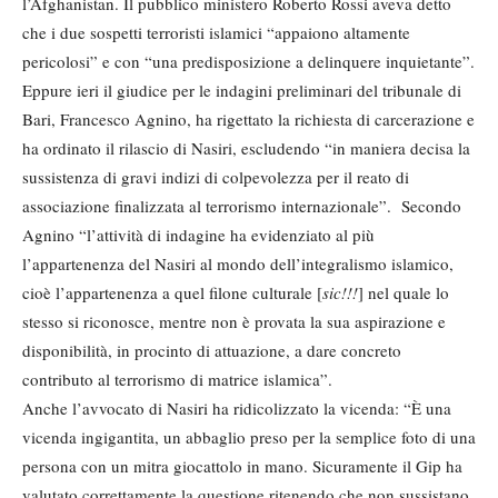
l’Afghanistan. Il pubblico ministero Roberto Rossi aveva detto
che i due sospetti terroristi islamici “appaiono altamente
pericolosi” e con “una predisposizione a delinquere inquietante”.
Eppure ieri il giudice per le indagini preliminari del tribunale di
Bari, Francesco Agnino, ha rigettato la richiesta di carcerazione e
ha ordinato il rilascio di Nasiri, escludendo “in maniera decisa la
sussistenza di gravi indizi di colpevolezza per il reato di
associazione finalizzata al terrorismo internazionale”. Secondo
Agnino “l’attività di indagine ha evidenziato al più
l’appartenenza del Nasiri al mondo dell’integralismo islamico,
cioè l’appartenenza a quel filone culturale [
sic!!!
] nel quale lo
stesso si riconosce, mentre non è provata la sua aspirazione e
disponibilità, in procinto di attuazione, a dare concreto
contributo al terrorismo di matrice islamica”.
Anche l’avvocato di Nasiri ha ridicolizzato la vicenda: “È una
vicenda ingigantita, un abbaglio preso per la semplice foto di una
persona con un mitra giocattolo in mano. Sicuramente il Gip ha
valutato correttamente la questione ritenendo che non sussistano