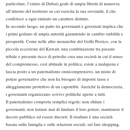
particolare, l’emiro di Dubai) gode di ampia libertà di manovra
all’interno del territorio su cui esercita la sua sovranità, il che
conferisce a ogni emirato un carattere distinto.
In secondo luogo, un patto tra governanti e governati implica che
i primi godano di ampia autorità garantendo in cambio stabilità e
prosperità. Come nelle altre monarchie del Golfo Persico, con la
piccola eccezione del Kuwait, una combinazione tra passato
tribale e presente ricco di petrolio crea una società in cui il senso
del compromesso, così abituale in politica, esiste a malapena e
lascia posto a un paternalismo onnicomprensivo, un misto di
potere governativo che non ha bisogno di imporre tasse e
atteggiamento protettivo di un capotribù. Anziché la democrazia,
i governanti organizzano
soirées
politiche aperte a tutti.
Il paternalismo comporta semplici regole: non sfidare i
governanti; non tentare mai di limitare il loro potere; mantenere il
decoro pubblico ed essere discreti. Il risultato è una società
basata sulla famiglia e sulle relazioni sociali; sul fare shopping,